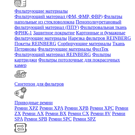
Фильтрующие материалы
Фильтрующий материал (ФМ, ФМР, ФВР)
Фильтры
напольные из стекловолокна
Пенополиуретановый
фильтрующий материал (ППУ)
Фильтровальная ткань
ФРНК-1
Защитное покрытие
Картонные и бумажные
фильтрующие материалы
Нарезка фильтров REINBERG
Покеты REINBERG
Сорбирующие материалы
Ткань
Петрянова
Фильтрующие материалы ФилТек
Фильтрующий материал REINBERG
Фильтры
картриджи
Фильтры потолочные для покрасочных
камер
Синтепон для фильтров
Приводные ремни
Ремни XPZ
Ремни XPA
Ремни XPB
Ремни XPC
Ремни
ZX
Ремни AX
Ремни BX
Ремни CX
Ремни 8V
Ремни
SPA
Ремни SPB
Ремни SPC
Ремни SPZ