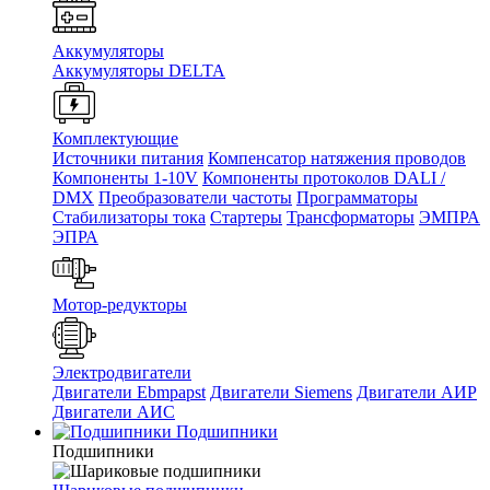
Аккумуляторы
Аккумуляторы DELTA
Комплектующие
Источники питания
Компенсатор натяжения проводов
Компоненты 1-10V
Компоненты протоколов DALI /
DMX
Преобразователи частоты
Программаторы
Стабилизаторы тока
Стартеры
Трансформаторы
ЭМПРА
ЭПРА
Мотор-редукторы
Электродвигатели
Двигатели Ebmpapst
Двигатели Siemens
Двигатели АИР
Двигатели АИС
Подшипники
Подшипники