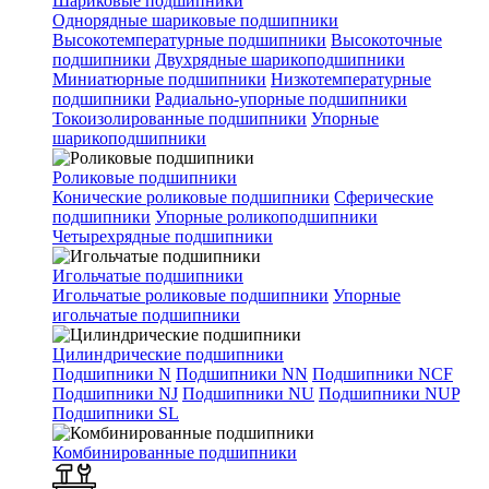
Шариковые подшипники
Однорядные шариковые подшипники
Высокотемпературные подшипники
Высокоточные
подшипники
Двухрядные шарикоподшипники
Миниатюрные подшипники
Низкотемпературные
подшипники
Радиально-упорные подшипники
Токоизолированные подшипники
Упорные
шарикоподшипники
Роликовые подшипники
Конические роликовые подшипники
Сферические
подшипники
Упорные роликоподшипники
Четырехрядные подшипники
Игольчатые подшипники
Игольчатые роликовые подшипники
Упорные
игольчатые подшипники
Цилиндрические подшипники
Подшипники N
Подшипники NN
Подшипники NCF
Подшипники NJ
Подшипники NU
Подшипники NUP
Подшипники SL
Комбинированные подшипники