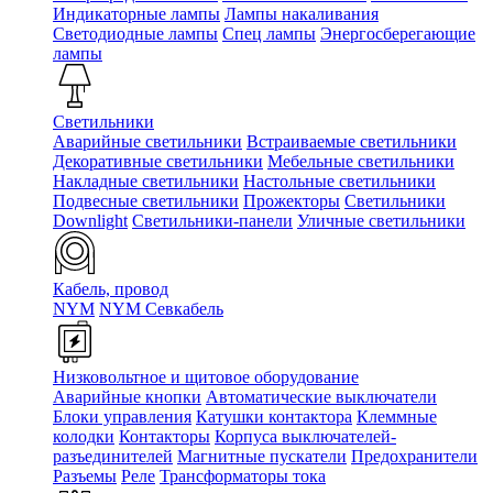
Индикаторные лампы
Лампы накаливания
Светодиодные лампы
Спец лампы
Энергосберегающие
лампы
Светильники
Аварийные светильники
Встраиваемые светильники
Декоративные светильники
Мебельные светильники
Накладные светильники
Настольные светильники
Подвесные светильники
Прожекторы
Светильники
Downlight
Светильники-панели
Уличные светильники
Кабель, провод
NYM
NYM Севкабель
Низковольтное и щитовое оборудование
Аварийные кнопки
Автоматические выключатели
Блоки управления
Катушки контактора
Клеммные
колодки
Контакторы
Корпуса выключателей-
разъединителей
Магнитные пускатели
Предохранители
Разъемы
Реле
Трансформаторы тока