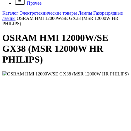
Прочее
Каталог
Электротехнические товары
Лампы
Газоразрядные
лампы
OSRAM HMI 12000W/SE GX38 (MSR 12000W HR
PHILIPS)
OSRAM HMI 12000W/SE
GX38 (MSR 12000W HR
PHILIPS)
Артикул: 4050300650418
Наличие: много
244 302 ₽
/ шт.
До конца акции осталось:
00
дн.
00
час.
00
мин.
Напряжение, B
182
Мощность, Вт
12000