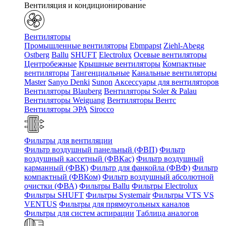
Вентиляция и кондиционирование
Вентиляторы
Промышленные вентиляторы
Ebmpapst
Ziehl-Abegg
Ostberg
Ballu
SHUFT
Electrolux
Осевые вентиляторы
Центробежные
Крышные вентиляторы
Компактные
вентиляторы
Тангенциальные
Канальные вентиляторы
Master
Sanyo Denki
Sunon
Аксессуары для вентиляторов
Вентиляторы Blauberg
Вентиляторы Soler & Palau
Вентиляторы Weiguang
Вентиляторы Вентс
Вентиляторы ЭРА
Sirocco
Фильтры для вентиляции
Фильтр воздушный панельный (ФВП)
Фильтр
воздушный кассетный (ФВКас)
Фильтр воздушный
карманный (ФВК)
Фильтр для фанкойла (ФВФ)
Фильтр
компактный (ФВКом)
Фильтр воздушный абсолютной
очистки (ФВА)
Фильтры Ballu
Фильтры Electrolux
Фильтры SHUFT
Фильтры Systemair
Фильтры VTS VS
VENTUS
Фильтры для прямоугольных каналов
Фильтры для систем аспирации
Таблица аналогов