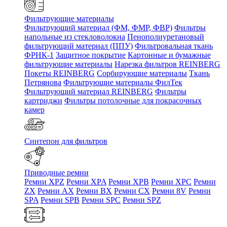
Фильтрующие материалы
Фильтрующий материал (ФМ, ФМР, ФВР)
Фильтры
напольные из стекловолокна
Пенополиуретановый
фильтрующий материал (ППУ)
Фильтровальная ткань
ФРНК-1
Защитное покрытие
Картонные и бумажные
фильтрующие материалы
Нарезка фильтров REINBERG
Покеты REINBERG
Сорбирующие материалы
Ткань
Петрянова
Фильтрующие материалы ФилТек
Фильтрующий материал REINBERG
Фильтры
картриджи
Фильтры потолочные для покрасочных
камер
Синтепон для фильтров
Приводные ремни
Ремни XPZ
Ремни XPA
Ремни XPB
Ремни XPC
Ремни
ZX
Ремни AX
Ремни BX
Ремни CX
Ремни 8V
Ремни
SPA
Ремни SPB
Ремни SPC
Ремни SPZ