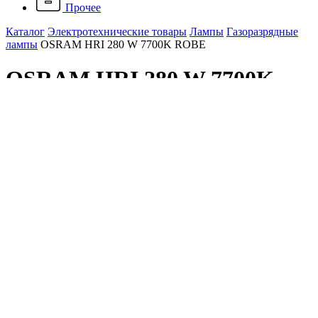
Прочее
Каталог
Электротехнические товары
Лампы
Газоразрядные
лампы
OSRAM HRI 280 W 7700K ROBE
OSRAM HRI 280 W 7700K
ROBE
Артикул: 4052899110397
Наличие: много
25 684 ₽
/ шт.
До конца акции осталось:
00
дн.
00
час.
00
мин.
Мощность, Вт
280
В корзину
Работаем только с контрагентами из РФ
Подарок при покупке