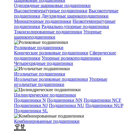
Шариковые подшипники
Однорядные шариковые подшипники
Высокотемпературные подшипники
Высокоточные
подшипники
Двухрядные шарикоподшипники
Миниатюрные подшипники
Низкотемпературные
подшипники
Радиально-упорные подшипники
Токоизолированные подшипники
Упорные
шарикоподшипники
Роликовые подшипники
Конические роликовые подшипники
Сферические
подшипники
Упорные роликоподшипники
Четырехрядные подшипники
Игольчатые подшипники
Игольчатые роликовые подшипники
Упорные
игольчатые подшипники
Цилиндрические подшипники
Подшипники N
Подшипники NN
Подшипники NCF
Подшипники NJ
Подшипники NU
Подшипники NUP
Подшипники SL
Комбинированные подшипники