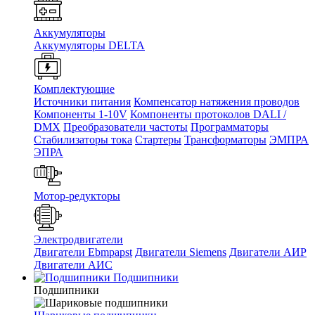
Аккумуляторы
Аккумуляторы DELTA
Комплектующие
Источники питания
Компенсатор натяжения проводов
Компоненты 1-10V
Компоненты протоколов DALI /
DMX
Преобразователи частоты
Программаторы
Стабилизаторы тока
Стартеры
Трансформаторы
ЭМПРА
ЭПРА
Мотор-редукторы
Электродвигатели
Двигатели Ebmpapst
Двигатели Siemens
Двигатели АИР
Двигатели АИС
Подшипники
Подшипники