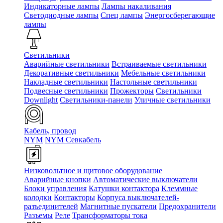
Индикаторные лампы
Лампы накаливания
Светодиодные лампы
Спец лампы
Энергосберегающие
лампы
Светильники
Аварийные светильники
Встраиваемые светильники
Декоративные светильники
Мебельные светильники
Накладные светильники
Настольные светильники
Подвесные светильники
Прожекторы
Светильники
Downlight
Светильники-панели
Уличные светильники
Кабель, провод
NYM
NYM Севкабель
Низковольтное и щитовое оборудование
Аварийные кнопки
Автоматические выключатели
Блоки управления
Катушки контактора
Клеммные
колодки
Контакторы
Корпуса выключателей-
разъединителей
Магнитные пускатели
Предохранители
Разъемы
Реле
Трансформаторы тока