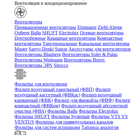
Вентиляция и кондиционирование
Вентиляторы
Промышленные вентиляторы
Ebmpapst
Ziehl-Abegg
Ostberg
Ballu
SHUFT
Electrolux
Осевые вентиляторы
Центробежные
Крышные вентиляторы
Компактные
вентиляторы
Тангенциальные
Канальные вентиляторы
Master
Sanyo Denki
Sunon
Аксессуары для вентиляторов
Вентиляторы Blauberg
Вентиляторы Soler & Palau
Вентиляторы Weiguang
Вентиляторы Вентс
Вентиляторы ЭРА
Sirocco
Фильтры для вентиляции
Фильтр воздушный панельный (ФВП)
Фильтр
воздушный кассетный (ФВКас)
Фильтр воздушный
карманный (ФВК)
Фильтр для фанкойла (ФВФ)
Фильтр
компактный (ФВКом)
Фильтр воздушный абсолютной
очистки (ФВА)
Фильтры Ballu
Фильтры Electrolux
Фильтры SHUFT
Фильтры Systemair
Фильтры VTS VS
VENTUS
Фильтры для прямоугольных каналов
Фильтры для систем аспирации
Таблица аналогов