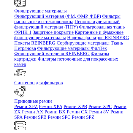
Фильтрующие материалы
Фильтрующий материал (ФМ, ФМР, ФВР)
Фильтры
напольные из стекловолокна
Пенополиуретановый
фильтрующий материал (ППУ)
Фильтровальная ткань
ФРНК-1
Защитное покрытие
Картонные и бумажные
фильтрующие материалы
Нарезка фильтров REINBERG
Покеты REINBERG
Сорбирующие материалы
Ткань
Петрянова
Фильтрующие материалы ФилТек
Фильтрующий материал REINBERG
Фильтры
картриджи
Фильтры потолочные для покрасочных
камер
Синтепон для фильтров
Приводные ремни
Ремни XPZ
Ремни XPA
Ремни XPB
Ремни XPC
Ремни
ZX
Ремни AX
Ремни BX
Ремни CX
Ремни 8V
Ремни
SPA
Ремни SPB
Ремни SPC
Ремни SPZ