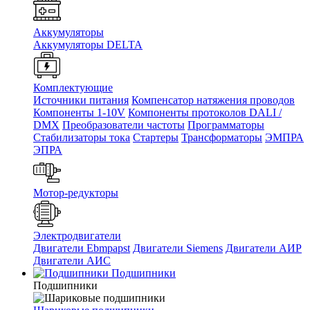
Аккумуляторы
Аккумуляторы DELTA
Комплектующие
Источники питания
Компенсатор натяжения проводов
Компоненты 1-10V
Компоненты протоколов DALI /
DMX
Преобразователи частоты
Программаторы
Стабилизаторы тока
Стартеры
Трансформаторы
ЭМПРА
ЭПРА
Мотор-редукторы
Электродвигатели
Двигатели Ebmpapst
Двигатели Siemens
Двигатели АИР
Двигатели АИС
Подшипники
Подшипники