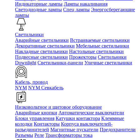
Индикаторные лампы
Лампы накаливания
Светодиодные лампы
Спец лампы
Энергосберегающие
лампы
Светильники
Аварийные светильники
Встраиваемые светильники
Декоративные светильники
Мебельные светильники
Накладные светильники
Настольные светильники
Подвесные светильники
Прожекторы
Светильники
Downlight
Светильники-панели
Уличные светильники
Кабель, провод
NYM
NYM Севкабель
Низковольтное и щитовое оборудование
Аварийные кнопки
Автоматические выключатели
Блоки управления
Катушки контактора
Клеммные
колодки
Контакторы
Корпуса выключателей-
разъединителей
Магнитные пускатели
Предохранители
Разъемы
Реле
Трансформаторы тока