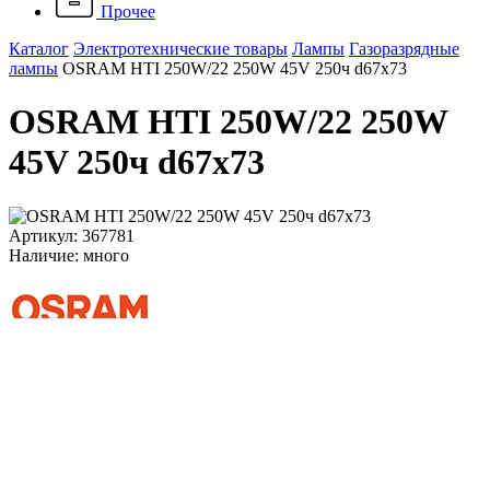
Прочее
Каталог
Электротехнические товары
Лампы
Газоразрядные
лампы
OSRAM HTI 250W/22 250W 45V 250ч d67x73
OSRAM HTI 250W/22 250W
45V 250ч d67x73
Артикул: 367781
Наличие: много
24 801 ₽
/ шт.
До конца акции осталось:
00
дн.
00
час.
00
мин.
Напряжение, B
180