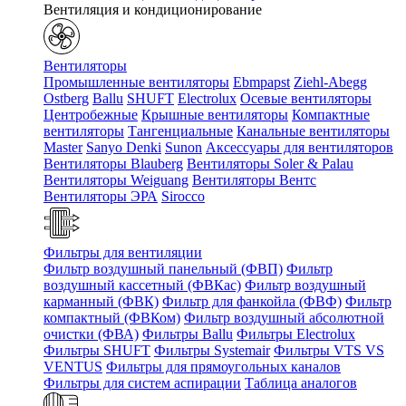
Вентиляция и кондиционирование
Вентиляторы
Промышленные вентиляторы
Ebmpapst
Ziehl-Abegg
Ostberg
Ballu
SHUFT
Electrolux
Осевые вентиляторы
Центробежные
Крышные вентиляторы
Компактные
вентиляторы
Тангенциальные
Канальные вентиляторы
Master
Sanyo Denki
Sunon
Аксессуары для вентиляторов
Вентиляторы Blauberg
Вентиляторы Soler & Palau
Вентиляторы Weiguang
Вентиляторы Вентс
Вентиляторы ЭРА
Sirocco
Фильтры для вентиляции
Фильтр воздушный панельный (ФВП)
Фильтр
воздушный кассетный (ФВКас)
Фильтр воздушный
карманный (ФВК)
Фильтр для фанкойла (ФВФ)
Фильтр
компактный (ФВКом)
Фильтр воздушный абсолютной
очистки (ФВА)
Фильтры Ballu
Фильтры Electrolux
Фильтры SHUFT
Фильтры Systemair
Фильтры VTS VS
VENTUS
Фильтры для прямоугольных каналов
Фильтры для систем аспирации
Таблица аналогов