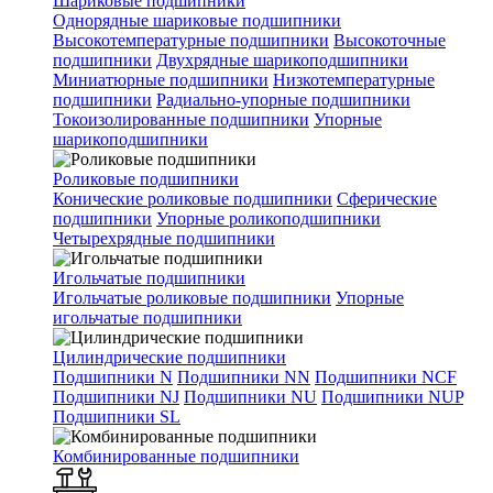
Шариковые подшипники
Однорядные шариковые подшипники
Высокотемпературные подшипники
Высокоточные
подшипники
Двухрядные шарикоподшипники
Миниатюрные подшипники
Низкотемпературные
подшипники
Радиально-упорные подшипники
Токоизолированные подшипники
Упорные
шарикоподшипники
Роликовые подшипники
Конические роликовые подшипники
Сферические
подшипники
Упорные роликоподшипники
Четырехрядные подшипники
Игольчатые подшипники
Игольчатые роликовые подшипники
Упорные
игольчатые подшипники
Цилиндрические подшипники
Подшипники N
Подшипники NN
Подшипники NCF
Подшипники NJ
Подшипники NU
Подшипники NUP
Подшипники SL
Комбинированные подшипники