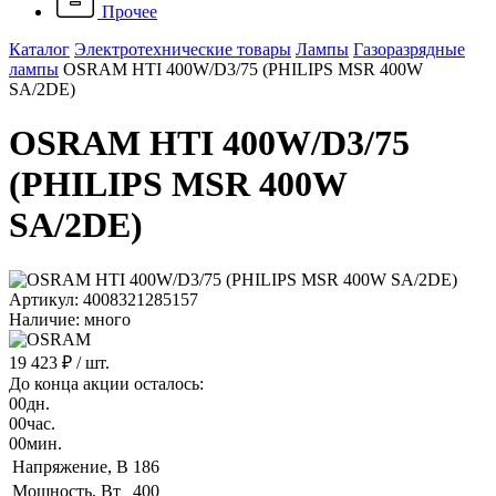
Прочее
Каталог
Электротехнические товары
Лампы
Газоразрядные
лампы
OSRAM HTI 400W/D3/75 (PHILIPS MSR 400W
SA/2DE)
OSRAM HTI 400W/D3/75
(PHILIPS MSR 400W
SA/2DE)
Артикул: 4008321285157
Наличие: много
19 423 ₽
/ шт.
До конца акции осталось:
00
дн.
00
час.
00
мин.
Напряжение, B
186
Мощность, Вт
400