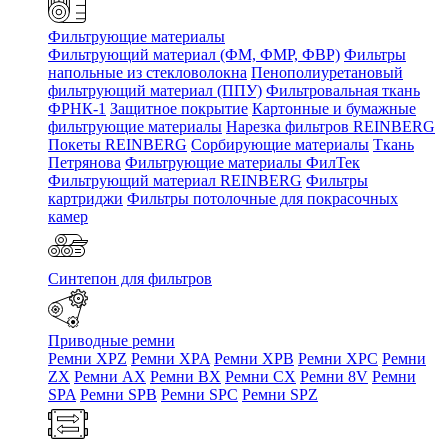
Фильтрующие материалы
Фильтрующий материал (ФМ, ФМР, ФВР)
Фильтры
напольные из стекловолокна
Пенополиуретановый
фильтрующий материал (ППУ)
Фильтровальная ткань
ФРНК-1
Защитное покрытие
Картонные и бумажные
фильтрующие материалы
Нарезка фильтров REINBERG
Покеты REINBERG
Сорбирующие материалы
Ткань
Петрянова
Фильтрующие материалы ФилТек
Фильтрующий материал REINBERG
Фильтры
картриджи
Фильтры потолочные для покрасочных
камер
Синтепон для фильтров
Приводные ремни
Ремни XPZ
Ремни XPA
Ремни XPB
Ремни XPC
Ремни
ZX
Ремни AX
Ремни BX
Ремни CX
Ремни 8V
Ремни
SPA
Ремни SPB
Ремни SPC
Ремни SPZ