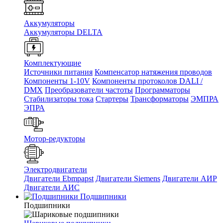
Аккумуляторы
Аккумуляторы DELTA
Комплектующие
Источники питания
Компенсатор натяжения проводов
Компоненты 1-10V
Компоненты протоколов DALI /
DMX
Преобразователи частоты
Программаторы
Стабилизаторы тока
Стартеры
Трансформаторы
ЭМПРА
ЭПРА
Мотор-редукторы
Электродвигатели
Двигатели Ebmpapst
Двигатели Siemens
Двигатели АИР
Двигатели АИС
Подшипники
Подшипники