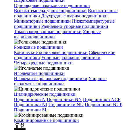
Шариковые подшипники
Однорядные шариковые подшипники
Высокотемпературные подшипники
Высокоточные
подшипники
Двухрядные шарикоподшипники
Миниатюрные подшипники
Низкотемпературные
подшипники
Радиально-упорные подшипники
Токоизолированные подшипники
Упорные
шарикоподшипники
Роликовые подшипники
Конические роликовые подшипники
Сферические
подшипники
Упорные роликоподшипники
Четырехрядные подшипники
Игольчатые подшипники
Игольчатые роликовые подшипники
Упорные
игольчатые подшипники
Цилиндрические подшипники
Подшипники N
Подшипники NN
Подшипники NCF
Подшипники NJ
Подшипники NU
Подшипники NUP
Подшипники SL
Комбинированные подшипники