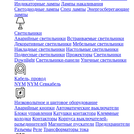
Индикаторные лампы
Лампы накаливания
Светодиодные лампы
Спец лампы
Энергосберегающие
лампы
Светильники
Аварийные светильники
Встраиваемые светильники
Декоративные светильники
Мебельные светильники
Накладные светильники
Настольные светильники
Подвесные светильники
Прожекторы
Светильники
Downlight
Светильники-панели
Уличные светильники
Кабель, провод
NYM
NYM Севкабель
Низковольтное и щитовое оборудование
Аварийные кнопки
Автоматические выключатели
Блоки управления
Катушки контактора
Клеммные
колодки
Контакторы
Корпуса выключателей-
разъединителей
Магнитные пускатели
Предохранители
Разъемы
Реле
Трансформаторы тока