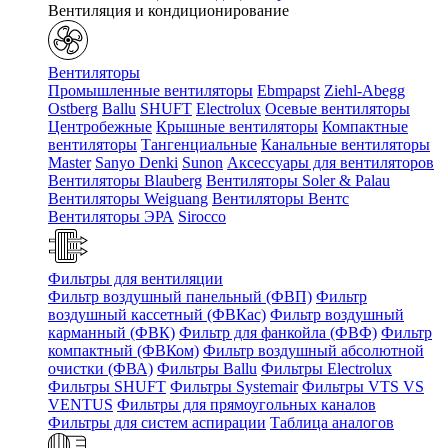
Вентиляция и кондиционирование
Вентиляторы
Промышленные вентиляторы
Ebmpapst
Ziehl-Abegg
Ostberg
Ballu
SHUFT
Electrolux
Осевые вентиляторы
Центробежные
Крышные вентиляторы
Компактные
вентиляторы
Тангенциальные
Канальные вентиляторы
Master
Sanyo Denki
Sunon
Аксессуары для вентиляторов
Вентиляторы Blauberg
Вентиляторы Soler & Palau
Вентиляторы Weiguang
Вентиляторы Вентс
Вентиляторы ЭРА
Sirocco
Фильтры для вентиляции
Фильтр воздушный панельный (ФВП)
Фильтр
воздушный кассетный (ФВКас)
Фильтр воздушный
карманный (ФВК)
Фильтр для фанкойла (ФВФ)
Фильтр
компактный (ФВКом)
Фильтр воздушный абсолютной
очистки (ФВА)
Фильтры Ballu
Фильтры Electrolux
Фильтры SHUFT
Фильтры Systemair
Фильтры VTS VS
VENTUS
Фильтры для прямоугольных каналов
Фильтры для систем аспирации
Таблица аналогов