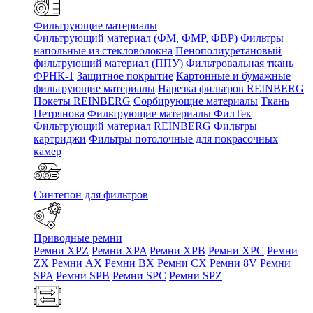
Фильтрующие материалы
Фильтрующий материал (ФМ, ФМР, ФВР)
Фильтры
напольные из стекловолокна
Пенополиуретановый
фильтрующий материал (ППУ)
Фильтровальная ткань
ФРНК-1
Защитное покрытие
Картонные и бумажные
фильтрующие материалы
Нарезка фильтров REINBERG
Покеты REINBERG
Сорбирующие материалы
Ткань
Петрянова
Фильтрующие материалы ФилТек
Фильтрующий материал REINBERG
Фильтры
картриджи
Фильтры потолочные для покрасочных
камер
Синтепон для фильтров
Приводные ремни
Ремни XPZ
Ремни XPA
Ремни XPB
Ремни XPC
Ремни
ZX
Ремни AX
Ремни BX
Ремни CX
Ремни 8V
Ремни
SPA
Ремни SPB
Ремни SPC
Ремни SPZ