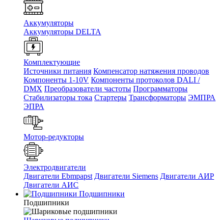
Аккумуляторы
Аккумуляторы DELTA
Комплектующие
Источники питания
Компенсатор натяжения проводов
Компоненты 1-10V
Компоненты протоколов DALI /
DMX
Преобразователи частоты
Программаторы
Стабилизаторы тока
Стартеры
Трансформаторы
ЭМПРА
ЭПРА
Мотор-редукторы
Электродвигатели
Двигатели Ebmpapst
Двигатели Siemens
Двигатели АИР
Двигатели АИС
Подшипники
Подшипники