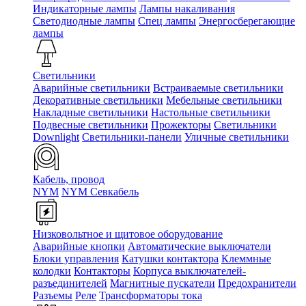
Индикаторные лампы
Лампы накаливания
Светодиодные лампы
Спец лампы
Энергосберегающие
лампы
Светильники
Аварийные светильники
Встраиваемые светильники
Декоративные светильники
Мебельные светильники
Накладные светильники
Настольные светильники
Подвесные светильники
Прожекторы
Светильники
Downlight
Светильники-панели
Уличные светильники
Кабель, провод
NYM
NYM Севкабель
Низковольтное и щитовое оборудование
Аварийные кнопки
Автоматические выключатели
Блоки управления
Катушки контактора
Клеммные
колодки
Контакторы
Корпуса выключателей-
разъединителей
Магнитные пускатели
Предохранители
Разъемы
Реле
Трансформаторы тока