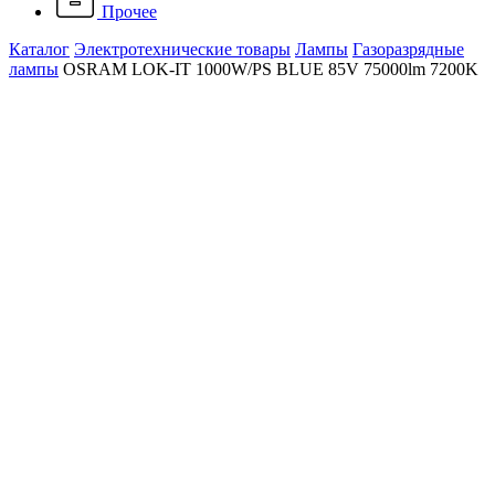
Прочее
Каталог
Электротехнические товары
Лампы
Газоразрядные
лампы
OSRAM LOK-IT 1000W/PS BLUE 85V 75000lm 7200K
OSRAM LOK-IT 1000W/PS
BLUE 85V 75000lm 7200K
Артикул: 4008321893406
Наличие: много
17 936 ₽
/ шт.
До конца акции осталось:
00
дн.
00
час.
00
мин.
Мощность, Вт
1000
В корзину
Работаем только с контрагентами из РФ
Подарок при покупке