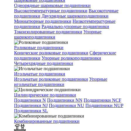
Шариковые подшипники
Однорядные шариковые подшипники
Высокотемпературные подшипники
Высокоточные
подшипники
Двухрядные шарикоподшипники
Миниатюрные подшипники
Низкотемпературные
подшипники
Радиально-упорные подшипники
Токоизолированные подшипники
Упорные
шарикоподшипники
Роликовые подшипники
Конические роликовые подшипники
Сферические
подшипники
Упорные роликоподшипники
Четырехрядные подшипники
Игольчатые подшипники
Игольчатые роликовые подшипники
Упорные
игольчатые подшипники
Цилиндрические подшипники
Подшипники N
Подшипники NN
Подшипники NCF
Подшипники NJ
Подшипники NU
Подшипники NUP
Подшипники SL
Комбинированные подшипники