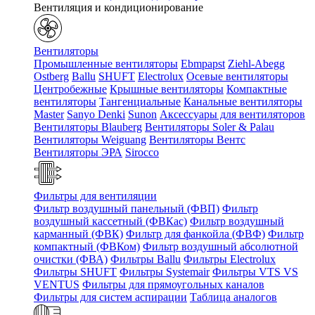
Вентиляция и кондиционирование
Вентиляторы
Промышленные вентиляторы
Ebmpapst
Ziehl-Abegg
Ostberg
Ballu
SHUFT
Electrolux
Осевые вентиляторы
Центробежные
Крышные вентиляторы
Компактные
вентиляторы
Тангенциальные
Канальные вентиляторы
Master
Sanyo Denki
Sunon
Аксессуары для вентиляторов
Вентиляторы Blauberg
Вентиляторы Soler & Palau
Вентиляторы Weiguang
Вентиляторы Вентс
Вентиляторы ЭРА
Sirocco
Фильтры для вентиляции
Фильтр воздушный панельный (ФВП)
Фильтр
воздушный кассетный (ФВКас)
Фильтр воздушный
карманный (ФВК)
Фильтр для фанкойла (ФВФ)
Фильтр
компактный (ФВКом)
Фильтр воздушный абсолютной
очистки (ФВА)
Фильтры Ballu
Фильтры Electrolux
Фильтры SHUFT
Фильтры Systemair
Фильтры VTS VS
VENTUS
Фильтры для прямоугольных каналов
Фильтры для систем аспирации
Таблица аналогов