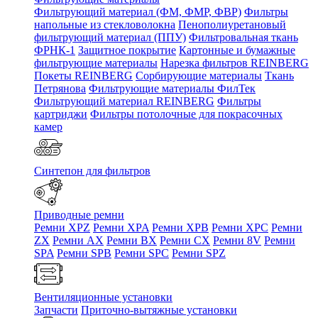
Фильтрующий материал (ФМ, ФМР, ФВР)
Фильтры
напольные из стекловолокна
Пенополиуретановый
фильтрующий материал (ППУ)
Фильтровальная ткань
ФРНК-1
Защитное покрытие
Картонные и бумажные
фильтрующие материалы
Нарезка фильтров REINBERG
Покеты REINBERG
Сорбирующие материалы
Ткань
Петрянова
Фильтрующие материалы ФилТек
Фильтрующий материал REINBERG
Фильтры
картриджи
Фильтры потолочные для покрасочных
камер
Синтепон для фильтров
Приводные ремни
Ремни XPZ
Ремни XPA
Ремни XPB
Ремни XPC
Ремни
ZX
Ремни AX
Ремни BX
Ремни CX
Ремни 8V
Ремни
SPA
Ремни SPB
Ремни SPC
Ремни SPZ
Вентиляционные установки
Запчасти
Приточно-вытяжные установки