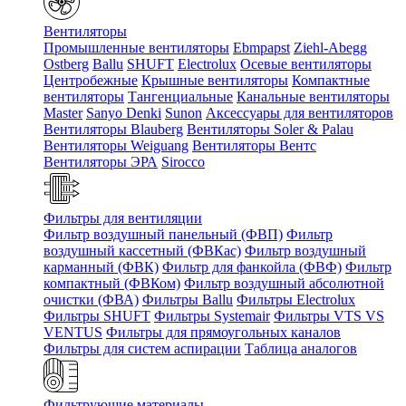
Вентиляторы
Промышленные вентиляторы
Ebmpapst
Ziehl-Abegg
Ostberg
Ballu
SHUFT
Electrolux
Осевые вентиляторы
Центробежные
Крышные вентиляторы
Компактные
вентиляторы
Тангенциальные
Канальные вентиляторы
Master
Sanyo Denki
Sunon
Аксессуары для вентиляторов
Вентиляторы Blauberg
Вентиляторы Soler & Palau
Вентиляторы Weiguang
Вентиляторы Вентс
Вентиляторы ЭРА
Sirocco
Фильтры для вентиляции
Фильтр воздушный панельный (ФВП)
Фильтр
воздушный кассетный (ФВКас)
Фильтр воздушный
карманный (ФВК)
Фильтр для фанкойла (ФВФ)
Фильтр
компактный (ФВКом)
Фильтр воздушный абсолютной
очистки (ФВА)
Фильтры Ballu
Фильтры Electrolux
Фильтры SHUFT
Фильтры Systemair
Фильтры VTS VS
VENTUS
Фильтры для прямоугольных каналов
Фильтры для систем аспирации
Таблица аналогов
Фильтрующие материалы