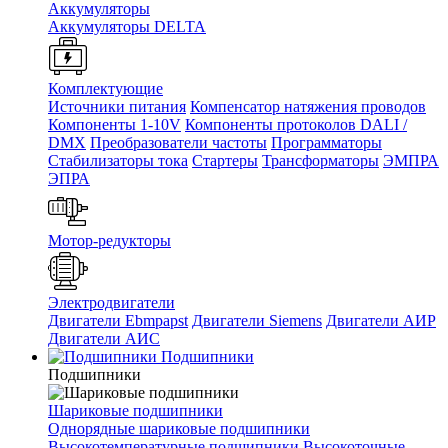
Аккумуляторы
Аккумуляторы DELTA
Комплектующие
Источники питания
Компенсатор натяжения проводов
Компоненты 1-10V
Компоненты протоколов DALI /
DMX
Преобразователи частоты
Программаторы
Стабилизаторы тока
Стартеры
Трансформаторы
ЭМПРА
ЭПРА
Мотор-редукторы
Электродвигатели
Двигатели Ebmpapst
Двигатели Siemens
Двигатели АИР
Двигатели АИС
Подшипники
Подшипники
Шариковые подшипники
Однорядные шариковые подшипники
Высокотемпературные подшипники
Высокоточные