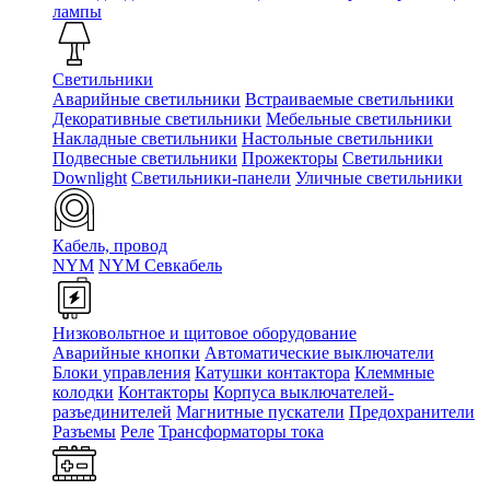
лампы
Светильники
Аварийные светильники
Встраиваемые светильники
Декоративные светильники
Мебельные светильники
Накладные светильники
Настольные светильники
Подвесные светильники
Прожекторы
Светильники
Downlight
Светильники-панели
Уличные светильники
Кабель, провод
NYM
NYM Севкабель
Низковольтное и щитовое оборудование
Аварийные кнопки
Автоматические выключатели
Блоки управления
Катушки контактора
Клеммные
колодки
Контакторы
Корпуса выключателей-
разъединителей
Магнитные пускатели
Предохранители
Разъемы
Реле
Трансформаторы тока