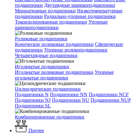
подшипники
Двухрядные шарикоподшипники
Миниатюрные подшипники
Низкотемпературные
подшипники
Радиально-упорные подшипники
Токоизолированные подшипники
Упорные
шарикоподшипники
Роликовые подшипники
Конические роликовые подшипники
Сферические
подшипники
Упорные роликоподшипники
Четырехрядные подшипники
Игольчатые подшипники
Игольчатые роликовые подшипники
Упорные
игольчатые подшипники
Цилиндрические подшипники
Подшипники N
Подшипники NN
Подшипники NCF
Подшипники NJ
Подшипники NU
Подшипники NUP
Подшипники SL
Комбинированные подшипники
Прочее