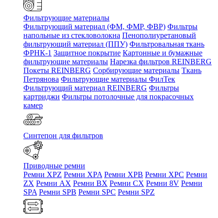
Фильтрующие материалы
Фильтрующий материал (ФМ, ФМР, ФВР)
Фильтры
напольные из стекловолокна
Пенополиуретановый
фильтрующий материал (ППУ)
Фильтровальная ткань
ФРНК-1
Защитное покрытие
Картонные и бумажные
фильтрующие материалы
Нарезка фильтров REINBERG
Покеты REINBERG
Сорбирующие материалы
Ткань
Петрянова
Фильтрующие материалы ФилТек
Фильтрующий материал REINBERG
Фильтры
картриджи
Фильтры потолочные для покрасочных
камер
Синтепон для фильтров
Приводные ремни
Ремни XPZ
Ремни XPA
Ремни XPB
Ремни XPC
Ремни
ZX
Ремни AX
Ремни BX
Ремни CX
Ремни 8V
Ремни
SPA
Ремни SPB
Ремни SPC
Ремни SPZ