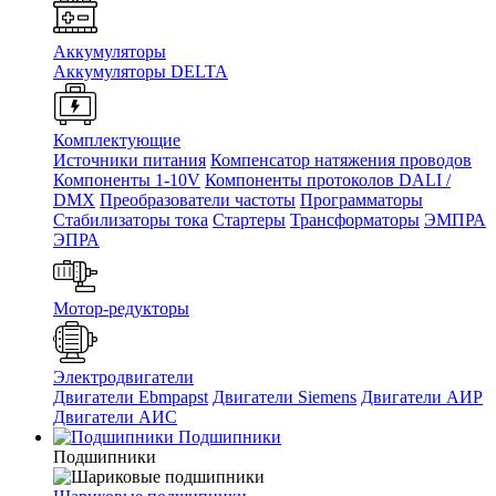
Аккумуляторы
Аккумуляторы DELTA
Комплектующие
Источники питания
Компенсатор натяжения проводов
Компоненты 1-10V
Компоненты протоколов DALI /
DMX
Преобразователи частоты
Программаторы
Стабилизаторы тока
Стартеры
Трансформаторы
ЭМПРА
ЭПРА
Мотор-редукторы
Электродвигатели
Двигатели Ebmpapst
Двигатели Siemens
Двигатели АИР
Двигатели АИС
Подшипники
Подшипники