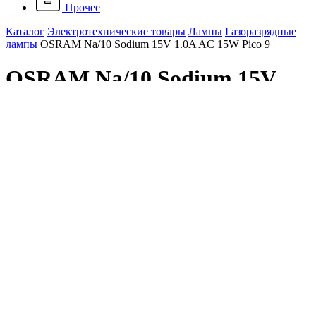
Прочее
Каталог
Электротехнические товары
Лампы
Газоразрядные
лампы
OSRAM Na/10 Sodium 15V 1.0A AC 15W Pico 9
OSRAM Na/10 Sodium 15V
1.0A AC 15W Pico 9
Артикул: 4008321417800
Наличие: много
61 850 ₽
/ шт.
До конца акции осталось:
00
дн.
00
час.
00
мин.
Напряжение, B
167
Мощность, Вт
15
В корзину