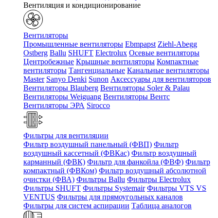
Вентиляция и кондиционирование
Вентиляторы
Промышленные вентиляторы
Ebmpapst
Ziehl-Abegg
Ostberg
Ballu
SHUFT
Electrolux
Осевые вентиляторы
Центробежные
Крышные вентиляторы
Компактные
вентиляторы
Тангенциальные
Канальные вентиляторы
Master
Sanyo Denki
Sunon
Аксессуары для вентиляторов
Вентиляторы Blauberg
Вентиляторы Soler & Palau
Вентиляторы Weiguang
Вентиляторы Вентс
Вентиляторы ЭРА
Sirocco
Фильтры для вентиляции
Фильтр воздушный панельный (ФВП)
Фильтр
воздушный кассетный (ФВКас)
Фильтр воздушный
карманный (ФВК)
Фильтр для фанкойла (ФВФ)
Фильтр
компактный (ФВКом)
Фильтр воздушный абсолютной
очистки (ФВА)
Фильтры Ballu
Фильтры Electrolux
Фильтры SHUFT
Фильтры Systemair
Фильтры VTS VS
VENTUS
Фильтры для прямоугольных каналов
Фильтры для систем аспирации
Таблица аналогов