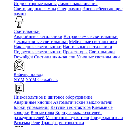
Индикаторные лампы
Лампы накаливания
Светодиодные лампы
Спец лампы
Энергосберегающие
лампы
Светильники
Аварийные светильники
Встраиваемые светильники
Декоративные светильники
Мебельные светильники
Накладные светильники
Настольные светильники
Подвесные светильники
Прожекторы
Светильники
Downlight
Светильники-панели
Уличные светильники
Кабель, провод
NYM
NYM Севкабель
Низковольтное и щитовое оборудование
Аварийные кнопки
Автоматические выключатели
Блоки управления
Катушки контактора
Клеммные
колодки
Контакторы
Корпуса выключателей-
разъединителей
Магнитные пускатели
Предохранители
Разъемы
Реле
Трансформаторы тока