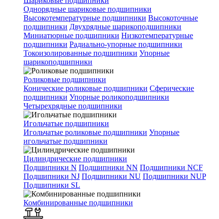
Шариковые подшипники
Однорядные шариковые подшипники
Высокотемпературные подшипники
Высокоточные
подшипники
Двухрядные шарикоподшипники
Миниатюрные подшипники
Низкотемпературные
подшипники
Радиально-упорные подшипники
Токоизолированные подшипники
Упорные
шарикоподшипники
Роликовые подшипники
Конические роликовые подшипники
Сферические
подшипники
Упорные роликоподшипники
Четырехрядные подшипники
Игольчатые подшипники
Игольчатые роликовые подшипники
Упорные
игольчатые подшипники
Цилиндрические подшипники
Подшипники N
Подшипники NN
Подшипники NCF
Подшипники NJ
Подшипники NU
Подшипники NUP
Подшипники SL
Комбинированные подшипники