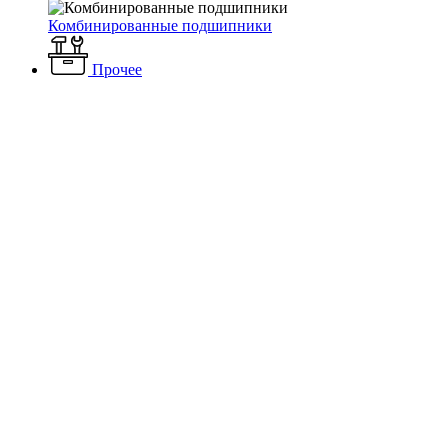
Комбинированные подшипники
Прочее
Каталог
Электротехнические товары
Лампы
Газоразрядные
лампы
OSRAM P-VIP 200/1.0 E19A VS60
OSRAM P-VIP 200/1.0 E19A
VS60
Артикул: 4008321195104
Под заказ
0 ₽
До конца акции осталось:
00
дн.
00
час.
00
мин.
Заказать товар
Товар доступен только под заказ.