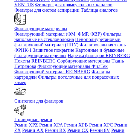
VENTUS
Фильтры для прямоугольных каналов
Фильтры для систем аспирации
Таблица аналогов
Фильтрующие материалы
Фильтрующий материал (ФМ, ФМР, ФВР)
Фильтры
напольные из стекловолокна
Пенополиуретановый
фильтрующий материал (ППУ)
Фильтровальная ткань
ФРНК-1
Защитное покрытие
Картонные и бумажные
фильтрующие материалы
Нарезка фильтров REINBERG
Покеты REINBERG
Сорбирующие материалы
Ткань
Петрянова
Фильтрующие материалы ФилТек
Фильтрующий материал REINBERG
Фильтры
картриджи
Фильтры потолочные для покрасочных
камер
Синтепон для фильтров
Приводные ремни
Ремни XPZ
Ремни XPA
Ремни XPB
Ремни XPC
Ремни
ZX
Ремни AX
Ремни BX
Ремни CX
Ремни 8V
Ремни