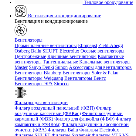
Тепловое оборудование
Вентиляция и кондиционирование
Вентиляция и кондиционирование
Вентиляторы
Промышленные вентиляторы
Ebmpapst
Ziehl-Abegg
Ostberg
Ballu
SHUFT
Electrolux
Осевые вентиляторы
Центробежные
Крышные вентиляторы
Компактные
вентиляторы
Тангенциальные
Канальные вентиляторы
Master
Sanyo Denki
Sunon
Аксессуары для вентиляторов
Вентиляторы Blauberg
Вентиляторы Soler & Palau
Вентиляторы Weiguang
Вентиляторы Вентс
Вентиляторы ЭРА
Sirocco
Фильтры для вентиляции
Фильтр воздушный панельный (ФВП)
Фильтр
воздушный кассетный (ФВКас)
Фильтр воздушный
карманный (ФВК)
Фильтр для фанкойла (ФВФ)
Фильтр
компактный (ФВКом)
Фильтр воздушный абсолютной
очистки (ФВА)
Фильтры Ballu
Фильтры Electrolux
Фильтры SHUFT
Фильтры Systemair
Фильтры VTS VS