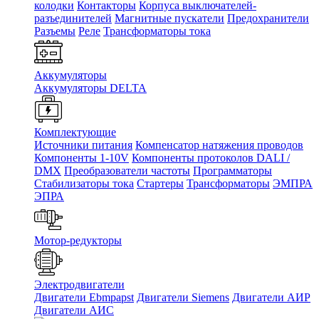
колодки
Контакторы
Корпуса выключателей-
разъединителей
Магнитные пускатели
Предохранители
Разъемы
Реле
Трансформаторы тока
Аккумуляторы
Аккумуляторы DELTA
Комплектующие
Источники питания
Компенсатор натяжения проводов
Компоненты 1-10V
Компоненты протоколов DALI /
DMX
Преобразователи частоты
Программаторы
Стабилизаторы тока
Стартеры
Трансформаторы
ЭМПРА
ЭПРА
Мотор-редукторы
Электродвигатели
Двигатели Ebmpapst
Двигатели Siemens
Двигатели АИР
Двигатели АИС