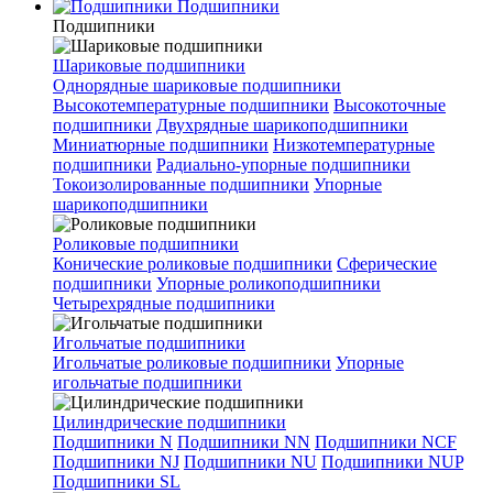
Подшипники
Подшипники
Шариковые подшипники
Однорядные шариковые подшипники
Высокотемпературные подшипники
Высокоточные
подшипники
Двухрядные шарикоподшипники
Миниатюрные подшипники
Низкотемпературные
подшипники
Радиально-упорные подшипники
Токоизолированные подшипники
Упорные
шарикоподшипники
Роликовые подшипники
Конические роликовые подшипники
Сферические
подшипники
Упорные роликоподшипники
Четырехрядные подшипники
Игольчатые подшипники
Игольчатые роликовые подшипники
Упорные
игольчатые подшипники
Цилиндрические подшипники
Подшипники N
Подшипники NN
Подшипники NCF
Подшипники NJ
Подшипники NU
Подшипники NUP
Подшипники SL