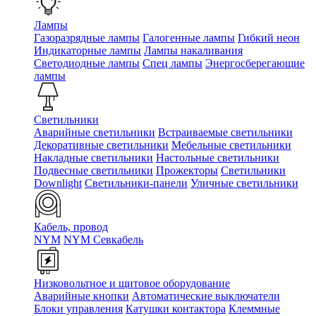
Лампы
Газоразрядные лампы
Галогенные лампы
Гибкий неон
Индикаторные лампы
Лампы накаливания
Светодиодные лампы
Спец лампы
Энергосберегающие
лампы
Светильники
Аварийные светильники
Встраиваемые светильники
Декоративные светильники
Мебельные светильники
Накладные светильники
Настольные светильники
Подвесные светильники
Прожекторы
Светильники
Downlight
Светильники-панели
Уличные светильники
Кабель, провод
NYM
NYM Севкабель
Низковольтное и щитовое оборудование
Аварийные кнопки
Автоматические выключатели
Блоки управления
Катушки контактора
Клеммные