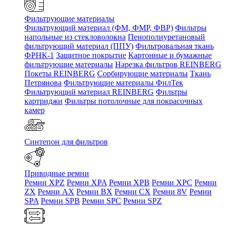
Фильтрующие материалы
Фильтрующий материал (ФМ, ФМР, ФВР)
Фильтры
напольные из стекловолокна
Пенополиуретановый
фильтрующий материал (ППУ)
Фильтровальная ткань
ФРНК-1
Защитное покрытие
Картонные и бумажные
фильтрующие материалы
Нарезка фильтров REINBERG
Покеты REINBERG
Сорбирующие материалы
Ткань
Петрянова
Фильтрующие материалы ФилТек
Фильтрующий материал REINBERG
Фильтры
картриджи
Фильтры потолочные для покрасочных
камер
Синтепон для фильтров
Приводные ремни
Ремни XPZ
Ремни XPA
Ремни XPB
Ремни XPC
Ремни
ZX
Ремни AX
Ремни BX
Ремни CX
Ремни 8V
Ремни
SPA
Ремни SPB
Ремни SPC
Ремни SPZ