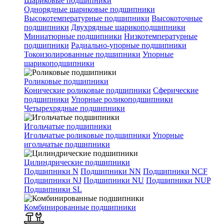
Шариковые подшипники
Однорядные шариковые подшипники
Высокотемпературные подшипники
Высокоточные
подшипники
Двухрядные шарикоподшипники
Миниатюрные подшипники
Низкотемпературные
подшипники
Радиально-упорные подшипники
Токоизолированные подшипники
Упорные
шарикоподшипники
Роликовые подшипники
Конические роликовые подшипники
Сферические
подшипники
Упорные роликоподшипники
Четырехрядные подшипники
Игольчатые подшипники
Игольчатые роликовые подшипники
Упорные
игольчатые подшипники
Цилиндрические подшипники
Подшипники N
Подшипники NN
Подшипники NCF
Подшипники NJ
Подшипники NU
Подшипники NUP
Подшипники SL
Комбинированные подшипники