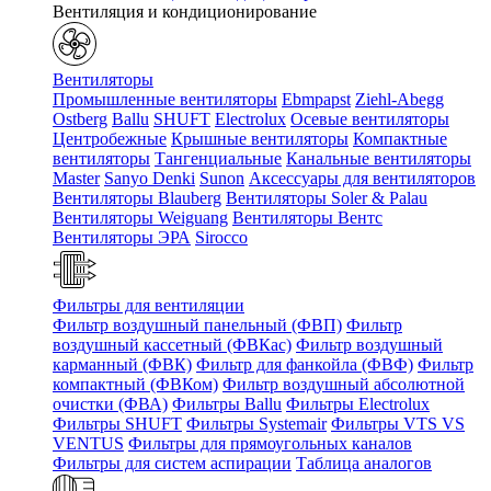
Вентиляция и кондиционирование
Вентиляторы
Промышленные вентиляторы
Ebmpapst
Ziehl-Abegg
Ostberg
Ballu
SHUFT
Electrolux
Осевые вентиляторы
Центробежные
Крышные вентиляторы
Компактные
вентиляторы
Тангенциальные
Канальные вентиляторы
Master
Sanyo Denki
Sunon
Аксессуары для вентиляторов
Вентиляторы Blauberg
Вентиляторы Soler & Palau
Вентиляторы Weiguang
Вентиляторы Вентс
Вентиляторы ЭРА
Sirocco
Фильтры для вентиляции
Фильтр воздушный панельный (ФВП)
Фильтр
воздушный кассетный (ФВКас)
Фильтр воздушный
карманный (ФВК)
Фильтр для фанкойла (ФВФ)
Фильтр
компактный (ФВКом)
Фильтр воздушный абсолютной
очистки (ФВА)
Фильтры Ballu
Фильтры Electrolux
Фильтры SHUFT
Фильтры Systemair
Фильтры VTS VS
VENTUS
Фильтры для прямоугольных каналов
Фильтры для систем аспирации
Таблица аналогов