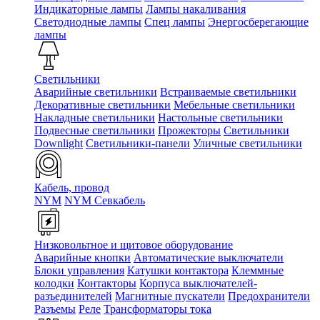
Индикаторные лампы
Лампы накаливания
Светодиодные лампы
Спец лампы
Энергосберегающие
лампы
Светильники
Аварийные светильники
Встраиваемые светильники
Декоративные светильники
Мебельные светильники
Накладные светильники
Настольные светильники
Подвесные светильники
Прожекторы
Светильники
Downlight
Светильники-панели
Уличные светильники
Кабель, провод
NYM
NYM Севкабель
Низковольтное и щитовое оборудование
Аварийные кнопки
Автоматические выключатели
Блоки управления
Катушки контактора
Клеммные
колодки
Контакторы
Корпуса выключателей-
разъединителей
Магнитные пускатели
Предохранители
Разъемы
Реле
Трансформаторы тока