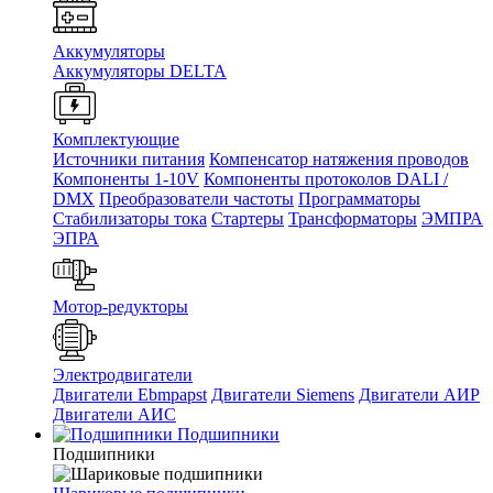
Аккумуляторы
Аккумуляторы DELTA
Комплектующие
Источники питания
Компенсатор натяжения проводов
Компоненты 1-10V
Компоненты протоколов DALI /
DMX
Преобразователи частоты
Программаторы
Стабилизаторы тока
Стартеры
Трансформаторы
ЭМПРА
ЭПРА
Мотор-редукторы
Электродвигатели
Двигатели Ebmpapst
Двигатели Siemens
Двигатели АИР
Двигатели АИС
Подшипники
Подшипники