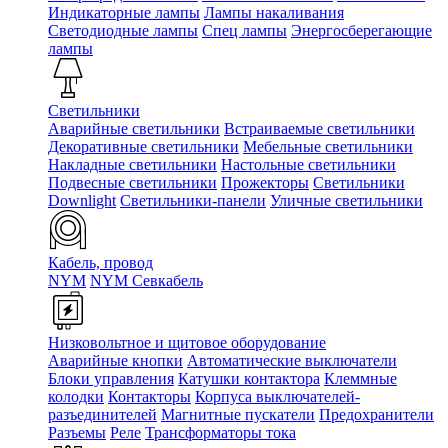
Индикаторные лампы
Лампы накаливания
Светодиодные лампы
Спец лампы
Энергосберегающие
лампы
Светильники
Аварийные светильники
Встраиваемые светильники
Декоративные светильники
Мебельные светильники
Накладные светильники
Настольные светильники
Подвесные светильники
Прожекторы
Светильники
Downlight
Светильники-панели
Уличные светильники
Кабель, провод
NYM
NYM Севкабель
Низковольтное и щитовое оборудование
Аварийные кнопки
Автоматические выключатели
Блоки управления
Катушки контактора
Клеммные
колодки
Контакторы
Корпуса выключателей-
разъединителей
Магнитные пускатели
Предохранители
Разъемы
Реле
Трансформаторы тока