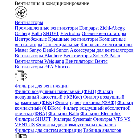
Вентиляция и кондиционирование
Вентиляторы
Промышленные вентиляторы
Ebmpapst
Ziehl-Abegg
Ostberg
Ballu
SHUFT
Electrolux
Осевые вентиляторы
Центробежные
Крышные вентиляторы
Компактные
вентиляторы
Тангенциальные
Канальные вентиляторы
Master
Sanyo Denki
Sunon
Аксессуары для вентиляторов
Вентиляторы Blauberg
Вентиляторы Soler & Palau
Вентиляторы Weiguang
Вентиляторы Вентс
Вентиляторы ЭРА
Sirocco
Фильтры для вентиляции
Фильтр воздушный панельный (ФВП)
Фильтр
воздушный кассетный (ФВКас)
Фильтр воздушный
карманный (ФВК)
Фильтр для фанкойла (ФВФ)
Фильтр
компактный (ФВКом)
Фильтр воздушный абсолютной
очистки (ФВА)
Фильтры Ballu
Фильтры Electrolux
Фильтры SHUFT
Фильтры Systemair
Фильтры VTS VS
VENTUS
Фильтры для прямоугольных каналов
Фильтры для систем аспирации
Таблица аналогов