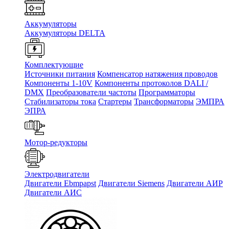
Аккумуляторы
Аккумуляторы DELTA
Комплектующие
Источники питания
Компенсатор натяжения проводов
Компоненты 1-10V
Компоненты протоколов DALI /
DMX
Преобразователи частоты
Программаторы
Стабилизаторы тока
Стартеры
Трансформаторы
ЭМПРА
ЭПРА
Мотор-редукторы
Электродвигатели
Двигатели Ebmpapst
Двигатели Siemens
Двигатели АИР
Двигатели АИС