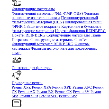
Фильтрующие материалы
Фильтрующий материал (ФМ, ФМР, ФВР)
Фильтры
напольные из стекловолокна
Пенополиуретановый
фильтрующий материал (ППУ)
Фильтровальная ткань
ФРНК-1
Защитное покрытие
Картонные и бумажные
фильтрующие материалы
Нарезка фильтров REINBERG
Покеты REINBERG
Сорбирующие материалы
Ткань
Петрянова
Фильтрующие материалы ФилТек
Фильтрующий материал REINBERG
Фильтры
картриджи
Фильтры потолочные для покрасочных
камер
Синтепон для фильтров
Приводные ремни
Ремни XPZ
Ремни XPA
Ремни XPB
Ремни XPC
Ремни
ZX
Ремни AX
Ремни BX
Ремни CX
Ремни 8V
Ремни
SPA
Ремни SPB
Ремни SPC
Ремни SPZ