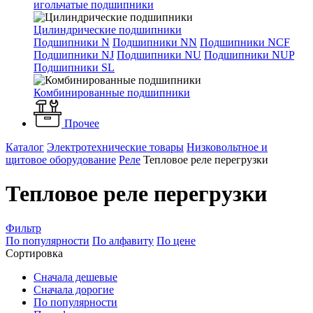
игольчатые подшипники
Цилиндрические подшипники
Подшипники N
Подшипники NN
Подшипники NCF
Подшипники NJ
Подшипники NU
Подшипники NUP
Подшипники SL
Комбинированные подшипники
Прочее
Каталог
Электротехнические товары
Низковольтное и
щитовое оборудование
Реле
Тепловое реле перегрузки
Тепловое реле перегрузки
Фильтр
По популярности
По алфавиту
По цене
Сортировка
Сначала дешевые
Сначала дорогие
По популярности