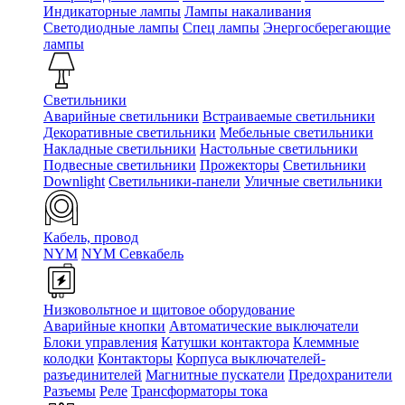
Индикаторные лампы
Лампы накаливания
Светодиодные лампы
Спец лампы
Энергосберегающие
лампы
Светильники
Аварийные светильники
Встраиваемые светильники
Декоративные светильники
Мебельные светильники
Накладные светильники
Настольные светильники
Подвесные светильники
Прожекторы
Светильники
Downlight
Светильники-панели
Уличные светильники
Кабель, провод
NYM
NYM Севкабель
Низковольтное и щитовое оборудование
Аварийные кнопки
Автоматические выключатели
Блоки управления
Катушки контактора
Клеммные
колодки
Контакторы
Корпуса выключателей-
разъединителей
Магнитные пускатели
Предохранители
Разъемы
Реле
Трансформаторы тока