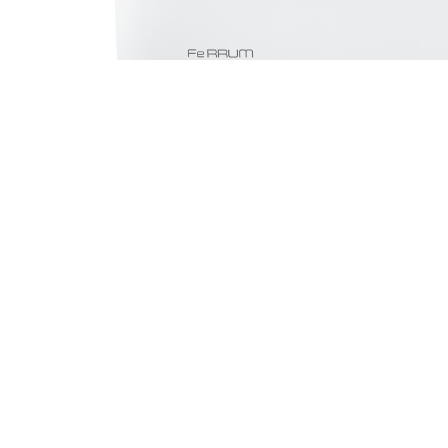
Сплит-система FIS09F2/FOS09F2WS40 FeRRUM
Наличие: много
40 900 ₽
/ шт.
В корзину
Описание
Характеристики
Доставка
Описание сплит-системы
FIS09F2/FOS09F2WS40 Ferrum