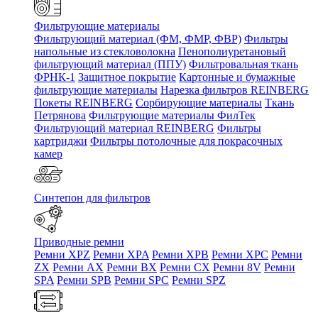
Фильтрующие материалы
Фильтрующий материал (ФМ, ФМР, ФВР)
Фильтры
напольные из стекловолокна
Пенополиуретановый
фильтрующий материал (ППУ)
Фильтровальная ткань
ФРНК-1
Защитное покрытие
Картонные и бумажные
фильтрующие материалы
Нарезка фильтров REINBERG
Покеты REINBERG
Сорбирующие материалы
Ткань
Петрянова
Фильтрующие материалы ФилТек
Фильтрующий материал REINBERG
Фильтры
картриджи
Фильтры потолочные для покрасочных
камер
Синтепон для фильтров
Приводные ремни
Ремни XPZ
Ремни XPA
Ремни XPB
Ремни XPC
Ремни
ZX
Ремни AX
Ремни BX
Ремни CX
Ремни 8V
Ремни
SPA
Ремни SPB
Ремни SPC
Ремни SPZ