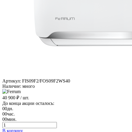
Артикул: FIS09F2/FOS09F2WS40
Наличие: много
40 900 ₽
/ шт.
До конца акции осталось:
00
дн.
00
час.
00
мин.
В корзину