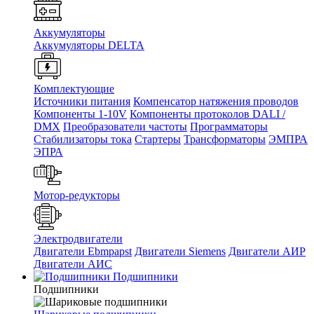
Аккумуляторы
Аккумуляторы DELTA
Комплектующие
Источники питания
Компенсатор натяжения проводов
Компоненты 1-10V
Компоненты протоколов DALI /
DMX
Преобразователи частоты
Программаторы
Стабилизаторы тока
Стартеры
Трансформаторы
ЭМПРА
ЭПРА
Мотор-редукторы
Электродвигатели
Двигатели Ebmpapst
Двигатели Siemens
Двигатели АИР
Двигатели АИС
Подшипники
Подшипники