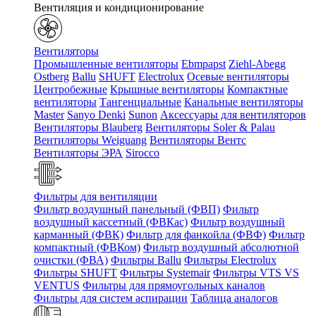
Вентиляция и кондиционирование
Вентиляторы
Промышленные вентиляторы
Ebmpapst
Ziehl-Abegg
Ostberg
Ballu
SHUFT
Electrolux
Осевые вентиляторы
Центробежные
Крышные вентиляторы
Компактные
вентиляторы
Тангенциальные
Канальные вентиляторы
Master
Sanyo Denki
Sunon
Аксессуары для вентиляторов
Вентиляторы Blauberg
Вентиляторы Soler & Palau
Вентиляторы Weiguang
Вентиляторы Вентс
Вентиляторы ЭРА
Sirocco
Фильтры для вентиляции
Фильтр воздушный панельный (ФВП)
Фильтр
воздушный кассетный (ФВКас)
Фильтр воздушный
карманный (ФВК)
Фильтр для фанкойла (ФВФ)
Фильтр
компактный (ФВКом)
Фильтр воздушный абсолютной
очистки (ФВА)
Фильтры Ballu
Фильтры Electrolux
Фильтры SHUFT
Фильтры Systemair
Фильтры VTS VS
VENTUS
Фильтры для прямоугольных каналов
Фильтры для систем аспирации
Таблица аналогов