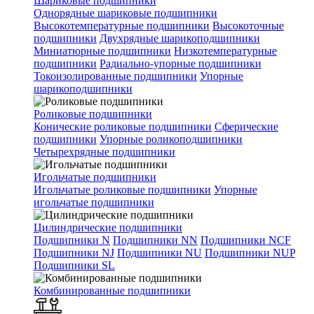
Шариковые подшипники
Однорядные шариковые подшипники
Высокотемпературные подшипники
Высокоточные
подшипники
Двухрядные шарикоподшипники
Миниатюрные подшипники
Низкотемпературные
подшипники
Радиально-упорные подшипники
Токоизолированные подшипники
Упорные
шарикоподшипники
Роликовые подшипники
Конические роликовые подшипники
Сферические
подшипники
Упорные роликоподшипники
Четырехрядные подшипники
Игольчатые подшипники
Игольчатые роликовые подшипники
Упорные
игольчатые подшипники
Цилиндрические подшипники
Подшипники N
Подшипники NN
Подшипники NCF
Подшипники NJ
Подшипники NU
Подшипники NUP
Подшипники SL
Комбинированные подшипники