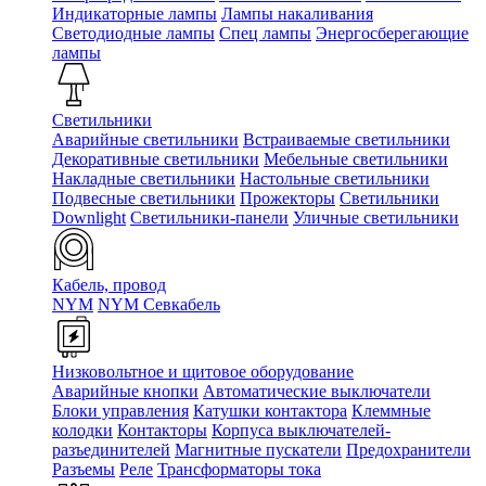
Индикаторные лампы
Лампы накаливания
Светодиодные лампы
Спец лампы
Энергосберегающие
лампы
Светильники
Аварийные светильники
Встраиваемые светильники
Декоративные светильники
Мебельные светильники
Накладные светильники
Настольные светильники
Подвесные светильники
Прожекторы
Светильники
Downlight
Светильники-панели
Уличные светильники
Кабель, провод
NYM
NYM Севкабель
Низковольтное и щитовое оборудование
Аварийные кнопки
Автоматические выключатели
Блоки управления
Катушки контактора
Клеммные
колодки
Контакторы
Корпуса выключателей-
разъединителей
Магнитные пускатели
Предохранители
Разъемы
Реле
Трансформаторы тока