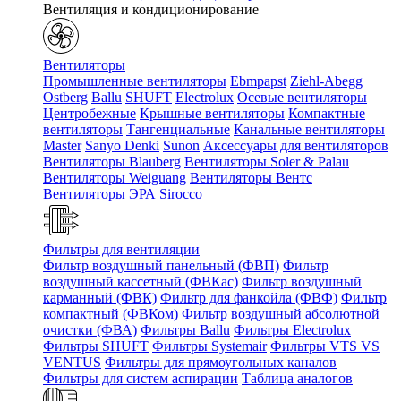
Вентиляция и кондиционирование
Вентиляторы
Промышленные вентиляторы
Ebmpapst
Ziehl-Abegg
Ostberg
Ballu
SHUFT
Electrolux
Осевые вентиляторы
Центробежные
Крышные вентиляторы
Компактные
вентиляторы
Тангенциальные
Канальные вентиляторы
Master
Sanyo Denki
Sunon
Аксессуары для вентиляторов
Вентиляторы Blauberg
Вентиляторы Soler & Palau
Вентиляторы Weiguang
Вентиляторы Вентс
Вентиляторы ЭРА
Sirocco
Фильтры для вентиляции
Фильтр воздушный панельный (ФВП)
Фильтр
воздушный кассетный (ФВКас)
Фильтр воздушный
карманный (ФВК)
Фильтр для фанкойла (ФВФ)
Фильтр
компактный (ФВКом)
Фильтр воздушный абсолютной
очистки (ФВА)
Фильтры Ballu
Фильтры Electrolux
Фильтры SHUFT
Фильтры Systemair
Фильтры VTS VS
VENTUS
Фильтры для прямоугольных каналов
Фильтры для систем аспирации
Таблица аналогов