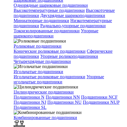
Шариковые подшипники
Однорядные шариковые подшипники
Высокотемпературные подшипники
Высокоточные
подшипники
Двухрядные шарикоподшипники
Миниатюрные подшипники
Низкотемпературные
подшипники
Радиально-упорные подшипники
Токоизолированные подшипники
Упорные
шарикоподшипники
Роликовые подшипники
Конические роликовые подшипники
Сферические
подшипники
Упорные роликоподшипники
Четырехрядные подшипники
Игольчатые подшипники
Игольчатые роликовые подшипники
Упорные
игольчатые подшипники
Цилиндрические подшипники
Подшипники N
Подшипники NN
Подшипники NCF
Подшипники NJ
Подшипники NU
Подшипники NUP
Подшипники SL
Комбинированные подшипники