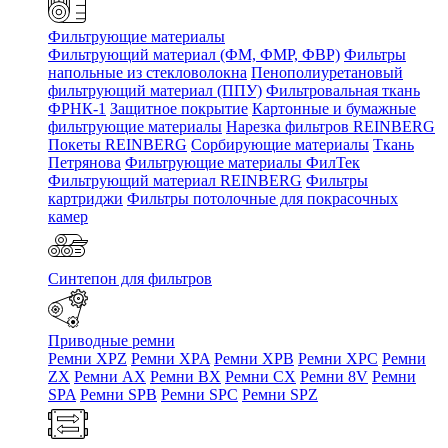
Фильтрующие материалы
Фильтрующий материал (ФМ, ФМР, ФВР)
Фильтры
напольные из стекловолокна
Пенополиуретановый
фильтрующий материал (ППУ)
Фильтровальная ткань
ФРНК-1
Защитное покрытие
Картонные и бумажные
фильтрующие материалы
Нарезка фильтров REINBERG
Покеты REINBERG
Сорбирующие материалы
Ткань
Петрянова
Фильтрующие материалы ФилТек
Фильтрующий материал REINBERG
Фильтры
картриджи
Фильтры потолочные для покрасочных
камер
Синтепон для фильтров
Приводные ремни
Ремни XPZ
Ремни XPA
Ремни XPB
Ремни XPC
Ремни
ZX
Ремни AX
Ремни BX
Ремни CX
Ремни 8V
Ремни
SPA
Ремни SPB
Ремни SPC
Ремни SPZ