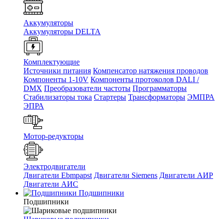
Аккумуляторы
Аккумуляторы DELTA
Комплектующие
Источники питания
Компенсатор натяжения проводов
Компоненты 1-10V
Компоненты протоколов DALI /
DMX
Преобразователи частоты
Программаторы
Стабилизаторы тока
Стартеры
Трансформаторы
ЭМПРА
ЭПРА
Мотор-редукторы
Электродвигатели
Двигатели Ebmpapst
Двигатели Siemens
Двигатели АИР
Двигатели АИС
Подшипники
Подшипники