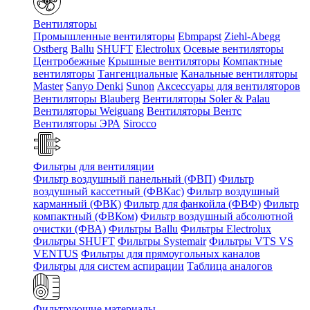
Вентиляторы
Промышленные вентиляторы
Ebmpapst
Ziehl-Abegg
Ostberg
Ballu
SHUFT
Electrolux
Осевые вентиляторы
Центробежные
Крышные вентиляторы
Компактные
вентиляторы
Тангенциальные
Канальные вентиляторы
Master
Sanyo Denki
Sunon
Аксессуары для вентиляторов
Вентиляторы Blauberg
Вентиляторы Soler & Palau
Вентиляторы Weiguang
Вентиляторы Вентс
Вентиляторы ЭРА
Sirocco
Фильтры для вентиляции
Фильтр воздушный панельный (ФВП)
Фильтр
воздушный кассетный (ФВКас)
Фильтр воздушный
карманный (ФВК)
Фильтр для фанкойла (ФВФ)
Фильтр
компактный (ФВКом)
Фильтр воздушный абсолютной
очистки (ФВА)
Фильтры Ballu
Фильтры Electrolux
Фильтры SHUFT
Фильтры Systemair
Фильтры VTS VS
VENTUS
Фильтры для прямоугольных каналов
Фильтры для систем аспирации
Таблица аналогов
Фильтрующие материалы