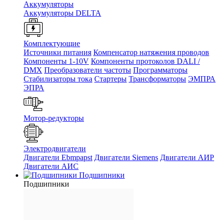
Аккумуляторы
Аккумуляторы DELTA
Комплектующие
Источники питания
Компенсатор натяжения проводов
Компоненты 1-10V
Компоненты протоколов DALI /
DMX
Преобразователи частоты
Программаторы
Стабилизаторы тока
Стартеры
Трансформаторы
ЭМПРА
ЭПРА
Мотор-редукторы
Электродвигатели
Двигатели Ebmpapst
Двигатели Siemens
Двигатели АИР
Двигатели АИС
Подшипники
Подшипники