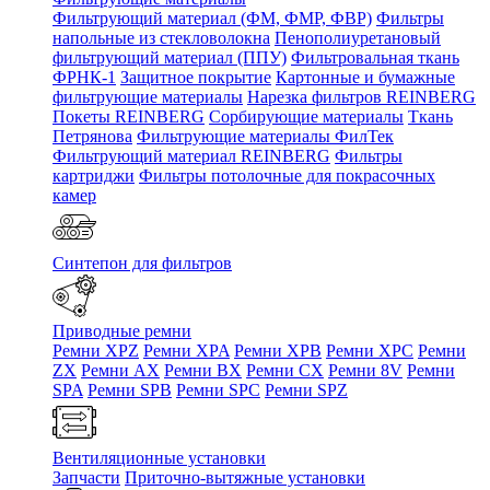
Фильтрующий материал (ФМ, ФМР, ФВР)
Фильтры
напольные из стекловолокна
Пенополиуретановый
фильтрующий материал (ППУ)
Фильтровальная ткань
ФРНК-1
Защитное покрытие
Картонные и бумажные
фильтрующие материалы
Нарезка фильтров REINBERG
Покеты REINBERG
Сорбирующие материалы
Ткань
Петрянова
Фильтрующие материалы ФилТек
Фильтрующий материал REINBERG
Фильтры
картриджи
Фильтры потолочные для покрасочных
камер
Синтепон для фильтров
Приводные ремни
Ремни XPZ
Ремни XPA
Ремни XPB
Ремни XPC
Ремни
ZX
Ремни AX
Ремни BX
Ремни CX
Ремни 8V
Ремни
SPA
Ремни SPB
Ремни SPC
Ремни SPZ
Вентиляционные установки
Запчасти
Приточно-вытяжные установки