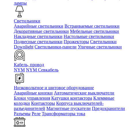
лампы
Светильники
Аварийные светильники
Встраиваемые светильники
Декоративные светильники
Мебельные светильники
Накладные светильники
Настольные светильники
Подвесные светильники
Прожекторы
Светильники
Downlight
Светильники-панели
Уличные светильники
Кабель, провод
NYM
NYM Севкабель
Низковольтное и щитовое оборудование
Аварийные кнопки
Автоматические выключатели
Блоки управления
Катушки контактора
Клеммные
колодки
Контакторы
Корпуса выключателей-
разъединителей
Магнитные пускатели
Предохранители
Разъемы
Реле
Трансформаторы тока