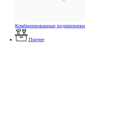
Комбинированные подшипники
Прочее
Каталог
Электротехнические товары
Светильники
Накладные
светильники
Трековые светильники
Светильник OSRAM
DECOSTAR COMBI 3 x 35W 41251
Светильник OSRAM
DECOSTAR COMBI 3 x 35W
41251
Артикул: 386461
Наличие: много
10 467 ₽
/ шт.