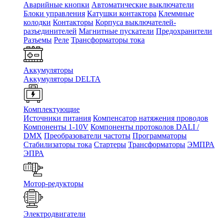
Аварийные кнопки
Автоматические выключатели
Блоки управления
Катушки контактора
Клеммные
колодки
Контакторы
Корпуса выключателей-
разъединителей
Магнитные пускатели
Предохранители
Разъемы
Реле
Трансформаторы тока
Аккумуляторы
Аккумуляторы DELTA
Комплектующие
Источники питания
Компенсатор натяжения проводов
Компоненты 1-10V
Компоненты протоколов DALI /
DMX
Преобразователи частоты
Программаторы
Стабилизаторы тока
Стартеры
Трансформаторы
ЭМПРА
ЭПРА
Мотор-редукторы
Электродвигатели