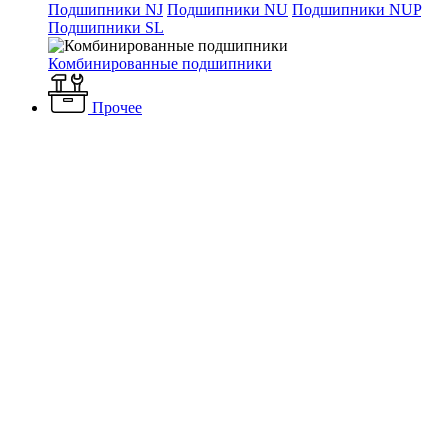
Подшипники NJ
Подшипники NU
Подшипники NUP
Подшипники SL
Комбинированные подшипники
Прочее
Каталог
Вентиляция и кондиционирование
Вентиляторы
Промышленные вентиляторы
Бытовые вентиляторы
Вентилятор 100 СВ
Вентилятор 100 СВ
Артикул: 100 СВ
Наличие: много
680 ₽
/ шт.
До конца акции осталось:
00
дн.
00
час.
00
мин.
Напряжение, B
121