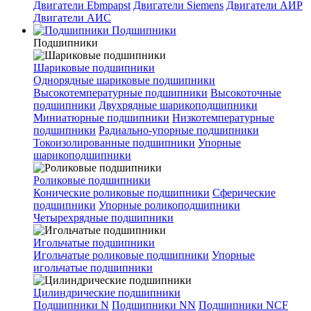
Двигатели Ebmpapst
Двигатели Siemens
Двигатели АИР
Двигатели АИС
Подшипники
Подшипники
Шариковые подшипники
Однорядные шариковые подшипники
Высокотемпературные подшипники
Высокоточные
подшипники
Двухрядные шарикоподшипники
Миниатюрные подшипники
Низкотемпературные
подшипники
Радиально-упорные подшипники
Токоизолированные подшипники
Упорные
шарикоподшипники
Роликовые подшипники
Конические роликовые подшипники
Сферические
подшипники
Упорные роликоподшипники
Четырехрядные подшипники
Игольчатые подшипники
Игольчатые роликовые подшипники
Упорные
игольчатые подшипники
Цилиндрические подшипники
Подшипники N
Подшипники NN
Подшипники NCF