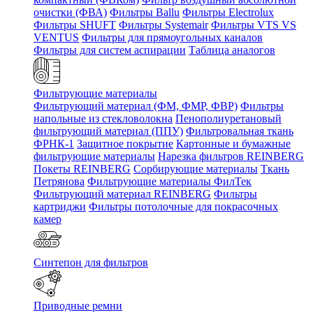
очистки (ФВА)
Фильтры Ballu
Фильтры Electrolux
Фильтры SHUFT
Фильтры Systemair
Фильтры VTS VS
VENTUS
Фильтры для прямоугольных каналов
Фильтры для систем аспирации
Таблица аналогов
Фильтрующие материалы
Фильтрующий материал (ФМ, ФМР, ФВР)
Фильтры
напольные из стекловолокна
Пенополиуретановый
фильтрующий материал (ППУ)
Фильтровальная ткань
ФРНК-1
Защитное покрытие
Картонные и бумажные
фильтрующие материалы
Нарезка фильтров REINBERG
Покеты REINBERG
Сорбирующие материалы
Ткань
Петрянова
Фильтрующие материалы ФилТек
Фильтрующий материал REINBERG
Фильтры
картриджи
Фильтры потолочные для покрасочных
камер
Синтепон для фильтров
Приводные ремни