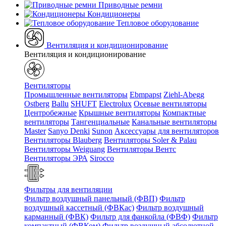
Приводные ремни
Кондиционеры
Тепловое оборудование
Вентиляция и кондиционирование
Вентиляция и кондиционирование
Вентиляторы
Промышленные вентиляторы
Ebmpapst
Ziehl-Abegg
Ostberg
Ballu
SHUFT
Electrolux
Осевые вентиляторы
Центробежные
Крышные вентиляторы
Компактные
вентиляторы
Тангенциальные
Канальные вентиляторы
Master
Sanyo Denki
Sunon
Аксессуары для вентиляторов
Вентиляторы Blauberg
Вентиляторы Soler & Palau
Вентиляторы Weiguang
Вентиляторы Вентс
Вентиляторы ЭРА
Sirocco
Фильтры для вентиляции
Фильтр воздушный панельный (ФВП)
Фильтр
воздушный кассетный (ФВКас)
Фильтр воздушный
карманный (ФВК)
Фильтр для фанкойла (ФВФ)
Фильтр
компактный (ФВКом)
Фильтр воздушный абсолютной