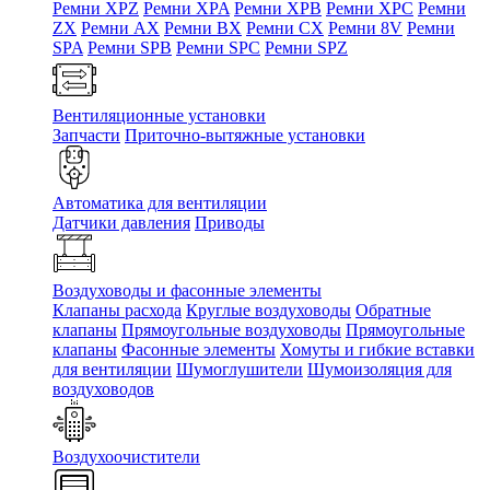
Ремни XPZ
Ремни XPA
Ремни XPB
Ремни XPC
Ремни
ZX
Ремни AX
Ремни BX
Ремни CX
Ремни 8V
Ремни
SPA
Ремни SPB
Ремни SPC
Ремни SPZ
Вентиляционные установки
Запчасти
Приточно-вытяжные установки
Автоматика для вентиляции
Датчики давления
Приводы
Воздуховоды и фасонные элементы
Клапаны расхода
Круглые воздуховоды
Обратные
клапаны
Прямоугольные воздуховоды
Прямоугольные
клапаны
Фасонные элементы
Хомуты и гибкие вставки
для вентиляции
Шумоглушители
Шумоизоляция для
воздуховодов
Воздухоочистители