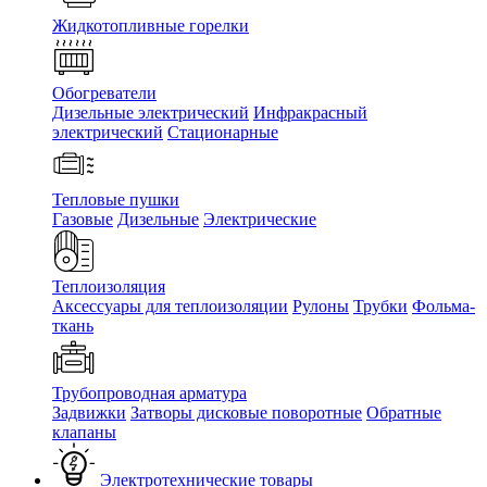
Жидкотопливные горелки
Обогреватели
Дизельные электрический
Инфракрасный
электрический
Стационарные
Тепловые пушки
Газовые
Дизельные
Электрические
Теплоизоляция
Аксессуары для теплоизоляции
Рулоны
Трубки
Фольма-
ткань
Трубопроводная арматура
Задвижки
Затворы дисковые поворотные
Обратные
клапаны
Электротехнические товары