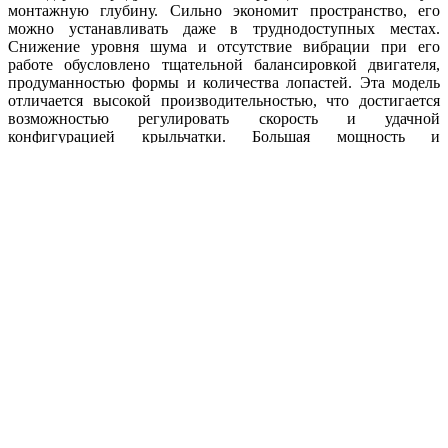
монтажную глубину. Сильно экономит пространство, его
можно устанавливать даже в труднодоступных местах.
Снижение уровня шума и отсутствие вибрации при его
работе обусловлено тщательной балансировкой двигателя,
продуманностью формы и количества лопастей. Эта модель
отличается высокой производительностью, что достигается
возможностью регулировать скорость и удачной
конфигурацией крыльчатки. Большая мощность и
эффективность делают Ebmpapst A2D200-AA18-17 удачным
выбором. Продукт сертифицирован, его безукоризненная
служба гарантируется изготовителем с мировым именем. При
изготовлении используются прочные износостойкие
материалы, которые не поддаются коррозии и устойчивы к
агрессивной окружающей среде. Вентилятор выдерживает
большую нагрузку на протяжении всего срока службы и
может эксплуатироваться в широком диапазоне рабочих
температур.
Преимущества Ebmpapst A2D200-AA18-17
Высокий КПД
Компактный корпус
Стойкость к коррозии