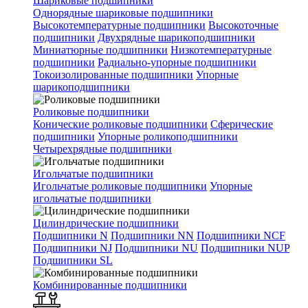
Шариковые подшипники
Однорядные шариковые подшипники
Высокотемпературные подшипники
Высокоточные
подшипники
Двухрядные шарикоподшипники
Миниатюрные подшипники
Низкотемпературные
подшипники
Радиально-упорные подшипники
Токоизолированные подшипники
Упорные
шарикоподшипники
Роликовые подшипники
Конические роликовые подшипники
Сферические
подшипники
Упорные роликоподшипники
Четырехрядные подшипники
Игольчатые подшипники
Игольчатые роликовые подшипники
Упорные
игольчатые подшипники
Цилиндрические подшипники
Подшипники N
Подшипники NN
Подшипники NCF
Подшипники NJ
Подшипники NU
Подшипники NUP
Подшипники SL
Комбинированные подшипники