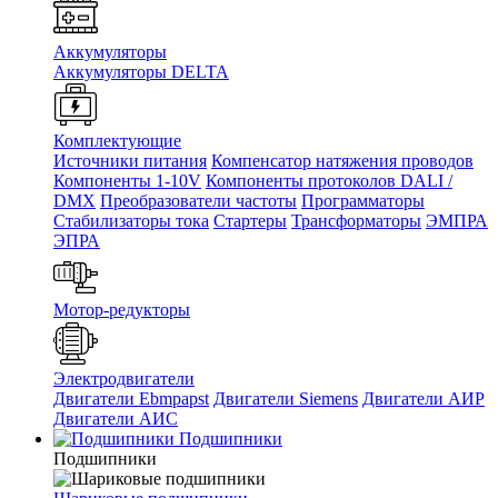
Аккумуляторы
Аккумуляторы DELTA
Комплектующие
Источники питания
Компенсатор натяжения проводов
Компоненты 1-10V
Компоненты протоколов DALI /
DMX
Преобразователи частоты
Программаторы
Стабилизаторы тока
Стартеры
Трансформаторы
ЭМПРА
ЭПРА
Мотор-редукторы
Электродвигатели
Двигатели Ebmpapst
Двигатели Siemens
Двигатели АИР
Двигатели АИС
Подшипники
Подшипники