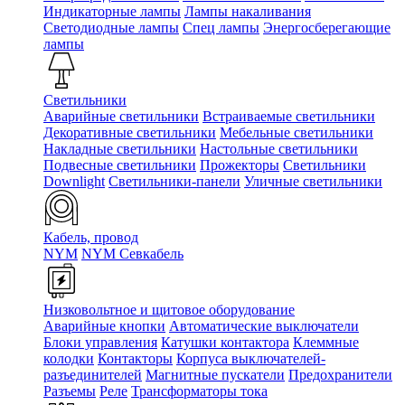
Индикаторные лампы
Лампы накаливания
Светодиодные лампы
Спец лампы
Энергосберегающие
лампы
Светильники
Аварийные светильники
Встраиваемые светильники
Декоративные светильники
Мебельные светильники
Накладные светильники
Настольные светильники
Подвесные светильники
Прожекторы
Светильники
Downlight
Светильники-панели
Уличные светильники
Кабель, провод
NYM
NYM Севкабель
Низковольтное и щитовое оборудование
Аварийные кнопки
Автоматические выключатели
Блоки управления
Катушки контактора
Клеммные
колодки
Контакторы
Корпуса выключателей-
разъединителей
Магнитные пускатели
Предохранители
Разъемы
Реле
Трансформаторы тока