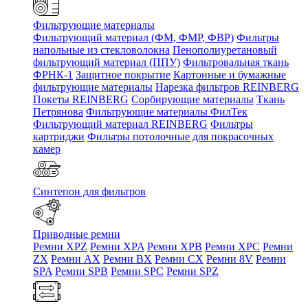
Фильтрующие материалы
Фильтрующий материал (ФМ, ФМР, ФВР)
Фильтры
напольные из стекловолокна
Пенополиуретановый
фильтрующий материал (ППУ)
Фильтровальная ткань
ФРНК-1
Защитное покрытие
Картонные и бумажные
фильтрующие материалы
Нарезка фильтров REINBERG
Покеты REINBERG
Сорбирующие материалы
Ткань
Петрянова
Фильтрующие материалы ФилТек
Фильтрующий материал REINBERG
Фильтры
картриджи
Фильтры потолочные для покрасочных
камер
Синтепон для фильтров
Приводные ремни
Ремни XPZ
Ремни XPA
Ремни XPB
Ремни XPC
Ремни
ZX
Ремни AX
Ремни BX
Ремни CX
Ремни 8V
Ремни
SPA
Ремни SPB
Ремни SPC
Ремни SPZ