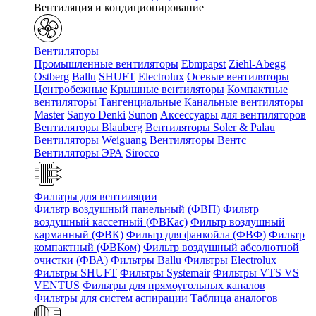
Вентиляция и кондиционирование
Вентиляторы
Промышленные вентиляторы
Ebmpapst
Ziehl-Abegg
Ostberg
Ballu
SHUFT
Electrolux
Осевые вентиляторы
Центробежные
Крышные вентиляторы
Компактные
вентиляторы
Тангенциальные
Канальные вентиляторы
Master
Sanyo Denki
Sunon
Аксессуары для вентиляторов
Вентиляторы Blauberg
Вентиляторы Soler & Palau
Вентиляторы Weiguang
Вентиляторы Вентс
Вентиляторы ЭРА
Sirocco
Фильтры для вентиляции
Фильтр воздушный панельный (ФВП)
Фильтр
воздушный кассетный (ФВКас)
Фильтр воздушный
карманный (ФВК)
Фильтр для фанкойла (ФВФ)
Фильтр
компактный (ФВКом)
Фильтр воздушный абсолютной
очистки (ФВА)
Фильтры Ballu
Фильтры Electrolux
Фильтры SHUFT
Фильтры Systemair
Фильтры VTS VS
VENTUS
Фильтры для прямоугольных каналов
Фильтры для систем аспирации
Таблица аналогов