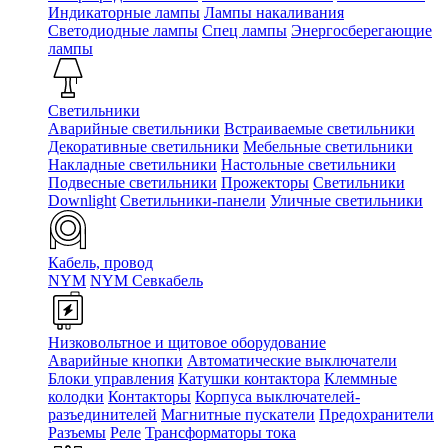
Индикаторные лампы
Лампы накаливания
Светодиодные лампы
Спец лампы
Энергосберегающие
лампы
Светильники
Аварийные светильники
Встраиваемые светильники
Декоративные светильники
Мебельные светильники
Накладные светильники
Настольные светильники
Подвесные светильники
Прожекторы
Светильники
Downlight
Светильники-панели
Уличные светильники
Кабель, провод
NYM
NYM Севкабель
Низковольтное и щитовое оборудование
Аварийные кнопки
Автоматические выключатели
Блоки управления
Катушки контактора
Клеммные
колодки
Контакторы
Корпуса выключателей-
разъединителей
Магнитные пускатели
Предохранители
Разъемы
Реле
Трансформаторы тока