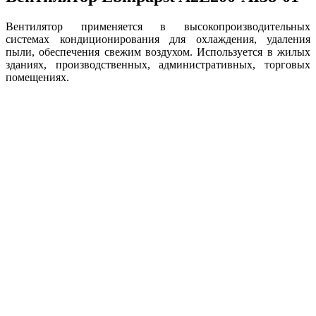
Вентилятор применяется в высокопроизводительных
системах кондиционирования для охлаждения, удаления
пыли, обеспечения свежим воздухом. Используется в жилых
зданиях, производственных, административных, торговых
помещениях.
Благодаря продуманной конструкции имеет малую
монтажную глубину. Сильно экономит пространство, его
можно устанавливать даже в труднодоступных местах.
Снижение уровня шума и отсутствие вибрации при его
работе обусловлено тщательной балансировкой двигателя,
продуманностью формы и количества лопастей. Эта модель
отличается высокой производительностью, что достигается
возможностью регулировать скорость и удачной
конфигурацией крыльчатки. Большая мощность и
эффективность делают Ebmpapst A2E200-AI38-01 удачным
выбором. Продукт сертифицирован, его безукоризненная
служба гарантируется изготовителем с мировым именем. При
изготовлении используются прочные износостойкие
материалы, которые не поддаются коррозии и устойчивы к
агрессивной окружающей среде. Вентилятор выдерживает
большую нагрузку на протяжении всего срока службы и
может эксплуатироваться в широком диапазоне рабочих