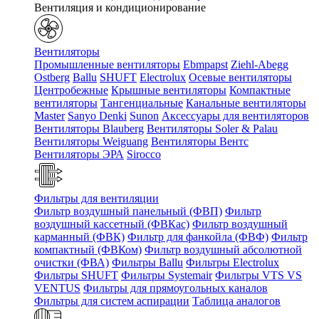
Вентиляция и кондиционирование
Вентиляторы
Промышленные вентиляторы
Ebmpapst
Ziehl-Abegg
Ostberg
Ballu
SHUFT
Electrolux
Осевые вентиляторы
Центробежные
Крышные вентиляторы
Компактные
вентиляторы
Тангенциальные
Канальные вентиляторы
Master
Sanyo Denki
Sunon
Аксессуары для вентиляторов
Вентиляторы Blauberg
Вентиляторы Soler & Palau
Вентиляторы Weiguang
Вентиляторы Вентс
Вентиляторы ЭРА
Sirocco
Фильтры для вентиляции
Фильтр воздушный панельный (ФВП)
Фильтр
воздушный кассетный (ФВКас)
Фильтр воздушный
карманный (ФВК)
Фильтр для фанкойла (ФВФ)
Фильтр
компактный (ФВКом)
Фильтр воздушный абсолютной
очистки (ФВА)
Фильтры Ballu
Фильтры Electrolux
Фильтры SHUFT
Фильтры Systemair
Фильтры VTS VS
VENTUS
Фильтры для прямоугольных каналов
Фильтры для систем аспирации
Таблица аналогов