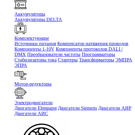
Аккумуляторы
Аккумуляторы DELTA
Комплектующие
Источники питания
Компенсатор натяжения проводов
Компоненты 1-10V
Компоненты протоколов DALI /
DMX
Преобразователи частоты
Программаторы
Стабилизаторы тока
Стартеры
Трансформаторы
ЭМПРА
ЭПРА
Мотор-редукторы
Электродвигатели
Двигатели Ebmpapst
Двигатели Siemens
Двигатели АИР
Двигатели АИС