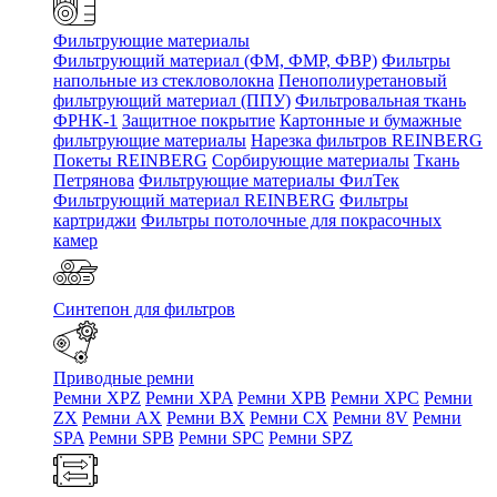
Фильтрующие материалы
Фильтрующий материал (ФМ, ФМР, ФВР)
Фильтры
напольные из стекловолокна
Пенополиуретановый
фильтрующий материал (ППУ)
Фильтровальная ткань
ФРНК-1
Защитное покрытие
Картонные и бумажные
фильтрующие материалы
Нарезка фильтров REINBERG
Покеты REINBERG
Сорбирующие материалы
Ткань
Петрянова
Фильтрующие материалы ФилТек
Фильтрующий материал REINBERG
Фильтры
картриджи
Фильтры потолочные для покрасочных
камер
Синтепон для фильтров
Приводные ремни
Ремни XPZ
Ремни XPA
Ремни XPB
Ремни XPC
Ремни
ZX
Ремни AX
Ремни BX
Ремни CX
Ремни 8V
Ремни
SPA
Ремни SPB
Ремни SPC
Ремни SPZ