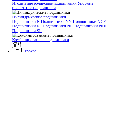
Игольчатые роликовые подшипники
Упорные
игольчатые подшипники
Цилиндрические подшипники
Подшипники N
Подшипники NN
Подшипники NCF
Подшипники NJ
Подшипники NU
Подшипники NUP
Подшипники SL
Комбинированные подшипники
Прочее
Каталог
Вентиляция и кондиционирование
Вентиляторы
Осевые вентиляторы
Вентилятор Ebmpapst A2E300-AP02-02
осевой AC
Вентилятор Ebmpapst
A2E300-AP02-02 осевой AC