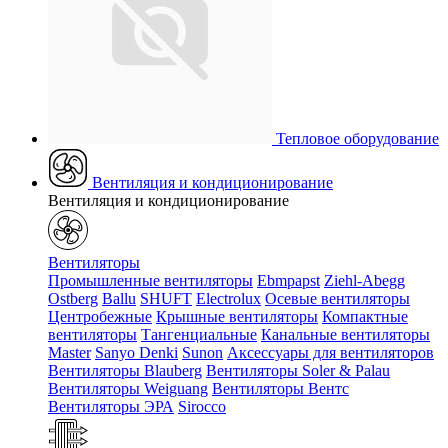
Тепловое оборудование
Вентиляция и кондиционирование
Вентиляция и кондиционирование
Вентиляторы
Промышленные вентиляторы
Ebmpapst
Ziehl-Abegg
Ostberg
Ballu
SHUFT
Electrolux
Осевые вентиляторы
Центробежные
Крышные вентиляторы
Компактные
вентиляторы
Тангенциальные
Канальные вентиляторы
Master
Sanyo Denki
Sunon
Аксессуары для вентиляторов
Вентиляторы Blauberg
Вентиляторы Soler & Palau
Вентиляторы Weiguang
Вентиляторы Вентс
Вентиляторы ЭРА
Sirocco