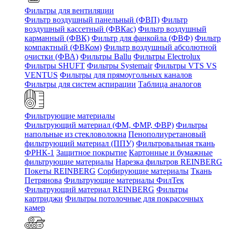
Фильтры для вентиляции
Фильтр воздушный панельный (ФВП)
Фильтр
воздушный кассетный (ФВКас)
Фильтр воздушный
карманный (ФВК)
Фильтр для фанкойла (ФВФ)
Фильтр
компактный (ФВКом)
Фильтр воздушный абсолютной
очистки (ФВА)
Фильтры Ballu
Фильтры Electrolux
Фильтры SHUFT
Фильтры Systemair
Фильтры VTS VS
VENTUS
Фильтры для прямоугольных каналов
Фильтры для систем аспирации
Таблица аналогов
Фильтрующие материалы
Фильтрующий материал (ФМ, ФМР, ФВР)
Фильтры
напольные из стекловолокна
Пенополиуретановый
фильтрующий материал (ППУ)
Фильтровальная ткань
ФРНК-1
Защитное покрытие
Картонные и бумажные
фильтрующие материалы
Нарезка фильтров REINBERG
Покеты REINBERG
Сорбирующие материалы
Ткань
Петрянова
Фильтрующие материалы ФилТек
Фильтрующий материал REINBERG
Фильтры
картриджи
Фильтры потолочные для покрасочных
камер