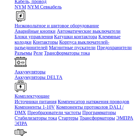
Кабель, провод
NYM
NYM Севкабель
Низковольтное и щитовое оборудование
Аварийные кнопки
Автоматические выключатели
Блоки управления
Катушки контактора
Клеммные
колодки
Контакторы
Корпуса выключателей-
разъединителей
Магнитные пускатели
Предохранители
Разъемы
Реле
Трансформаторы тока
Аккумуляторы
Аккумуляторы DELTA
Комплектующие
Источники питания
Компенсатор натяжения проводов
Компоненты 1-10V
Компоненты протоколов DALI /
DMX
Преобразователи частоты
Программаторы
Стабилизаторы тока
Стартеры
Трансформаторы
ЭМПРА
ЭПРА