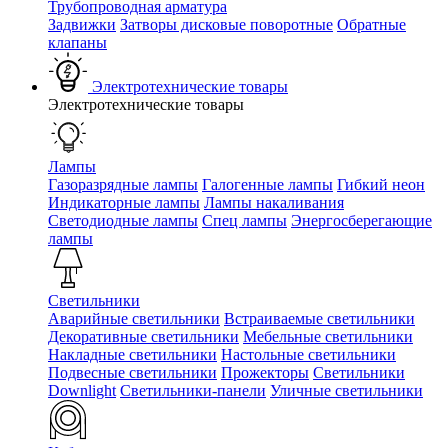
Трубопроводная арматура
Задвижки
Затворы дисковые поворотные
Обратные
клапаны
Электротехнические товары
Электротехнические товары
Лампы
Газоразрядные лампы
Галогенные лампы
Гибкий неон
Индикаторные лампы
Лампы накаливания
Светодиодные лампы
Спец лампы
Энергосберегающие
лампы
Светильники
Аварийные светильники
Встраиваемые светильники
Декоративные светильники
Мебельные светильники
Накладные светильники
Настольные светильники
Подвесные светильники
Прожекторы
Светильники
Downlight
Светильники-панели
Уличные светильники