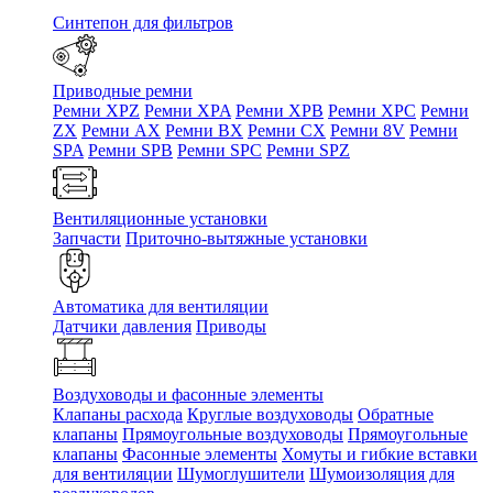
Синтепон для фильтров
Приводные ремни
Ремни XPZ
Ремни XPA
Ремни XPB
Ремни XPC
Ремни
ZX
Ремни AX
Ремни BX
Ремни CX
Ремни 8V
Ремни
SPA
Ремни SPB
Ремни SPC
Ремни SPZ
Вентиляционные установки
Запчасти
Приточно-вытяжные установки
Автоматика для вентиляции
Датчики давления
Приводы
Воздуховоды и фасонные элементы
Клапаны расхода
Круглые воздуховоды
Обратные
клапаны
Прямоугольные воздуховоды
Прямоугольные
клапаны
Фасонные элементы
Хомуты и гибкие вставки
для вентиляции
Шумоглушители
Шумоизоляция для