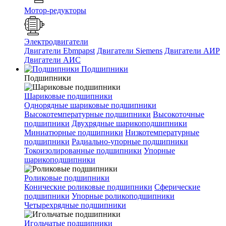
Мотор-редукторы
Электродвигатели
Двигатели Ebmpapst
Двигатели Siemens
Двигатели АИР
Двигатели АИС
Подшипники
Подшипники
Шариковые подшипники
Однорядные шариковые подшипники
Высокотемпературные подшипники
Высокоточные
подшипники
Двухрядные шарикоподшипники
Миниатюрные подшипники
Низкотемпературные
подшипники
Радиально-упорные подшипники
Токоизолированные подшипники
Упорные
шарикоподшипники
Роликовые подшипники
Конические роликовые подшипники
Сферические
подшипники
Упорные роликоподшипники
Четырехрядные подшипники
Игольчатые подшипники