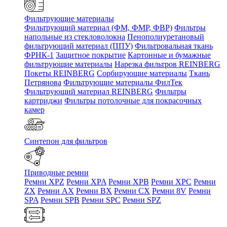
Фильтрующие материалы
Фильтрующий материал (ФМ, ФМР, ФВР)
Фильтры
напольные из стекловолокна
Пенополиуретановый
фильтрующий материал (ППУ)
Фильтровальная ткань
ФРНК-1
Защитное покрытие
Картонные и бумажные
фильтрующие материалы
Нарезка фильтров REINBERG
Покеты REINBERG
Сорбирующие материалы
Ткань
Петрянова
Фильтрующие материалы ФилТек
Фильтрующий материал REINBERG
Фильтры
картриджи
Фильтры потолочные для покрасочных
камер
Синтепон для фильтров
Приводные ремни
Ремни XPZ
Ремни XPA
Ремни XPB
Ремни XPC
Ремни
ZX
Ремни AX
Ремни BX
Ремни CX
Ремни 8V
Ремни
SPA
Ремни SPB
Ремни SPC
Ремни SPZ