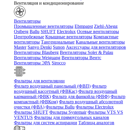
Вентиляция и кондиционирование
Вентиляторы
Промышленные вентиляторы
Ebmpapst
Ziehl-Abegg
Ostberg
Ballu
SHUFT
Electrolux
Осевые вентиляторы
Центробежные
Крышные вентиляторы
Компактные
вентиляторы
Тангенциальные
Канальные вентиляторы
Master
Sanyo Denki
Sunon
Аксессуары для вентиляторов
Вентиляторы Blauberg
Вентиляторы Soler & Palau
Вентиляторы Weiguang
Вентиляторы Вентс
Вентиляторы ЭРА
Sirocco
Фильтры для вентиляции
Фильтр воздушный панельный (ФВП)
Фильтр
воздушный кассетный (ФВКас)
Фильтр воздушный
карманный (ФВК)
Фильтр для фанкойла (ФВФ)
Фильтр
компактный (ФВКом)
Фильтр воздушный абсолютной
очистки (ФВА)
Фильтры Ballu
Фильтры Electrolux
Фильтры SHUFT
Фильтры Systemair
Фильтры VTS VS
VENTUS
Фильтры для прямоугольных каналов
Фильтры для систем аспирации
Таблица аналогов