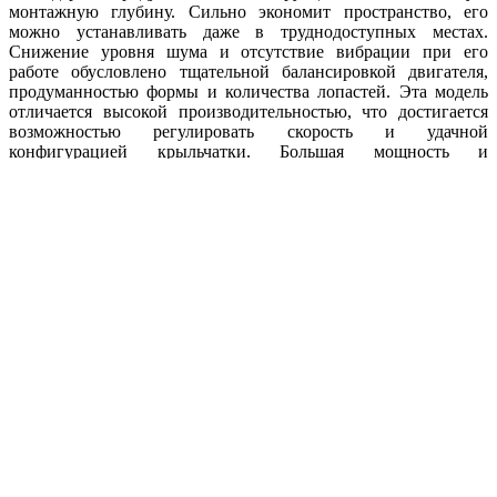
монтажную глубину. Сильно экономит пространство, его
можно устанавливать даже в труднодоступных местах.
Снижение уровня шума и отсутствие вибрации при его
работе обусловлено тщательной балансировкой двигателя,
продуманностью формы и количества лопастей. Эта модель
отличается высокой производительностью, что достигается
возможностью регулировать скорость и удачной
конфигурацией крыльчатки. Большая мощность и
эффективность делают Ebmpapst A4D560-AN03-01 удачным
выбором. Продукт сертифицирован, его безукоризненная
служба гарантируется изготовителем с мировым именем. При
изготовлении используются прочные износостойкие
материалы, которые не поддаются коррозии и устойчивы к
агрессивной окружающей среде. Вентилятор выдерживает
большую нагрузку на протяжении всего срока службы и
может эксплуатироваться в широком диапазоне рабочих
температур.
Преимущества Ebmpapst A4D560-AN03-01
Высокий КПД
Компактный корпус
Стойкость к коррозии