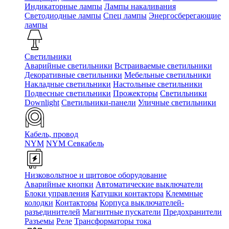
Индикаторные лампы
Лампы накаливания
Светодиодные лампы
Спец лампы
Энергосберегающие
лампы
Светильники
Аварийные светильники
Встраиваемые светильники
Декоративные светильники
Мебельные светильники
Накладные светильники
Настольные светильники
Подвесные светильники
Прожекторы
Светильники
Downlight
Светильники-панели
Уличные светильники
Кабель, провод
NYM
NYM Севкабель
Низковольтное и щитовое оборудование
Аварийные кнопки
Автоматические выключатели
Блоки управления
Катушки контактора
Клеммные
колодки
Контакторы
Корпуса выключателей-
разъединителей
Магнитные пускатели
Предохранители
Разъемы
Реле
Трансформаторы тока