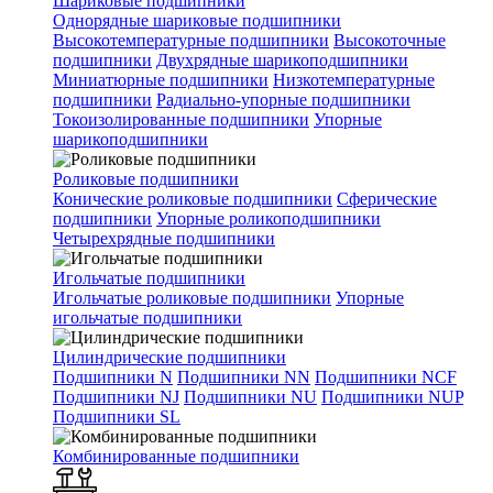
Шариковые подшипники
Однорядные шариковые подшипники
Высокотемпературные подшипники
Высокоточные
подшипники
Двухрядные шарикоподшипники
Миниатюрные подшипники
Низкотемпературные
подшипники
Радиально-упорные подшипники
Токоизолированные подшипники
Упорные
шарикоподшипники
Роликовые подшипники
Конические роликовые подшипники
Сферические
подшипники
Упорные роликоподшипники
Четырехрядные подшипники
Игольчатые подшипники
Игольчатые роликовые подшипники
Упорные
игольчатые подшипники
Цилиндрические подшипники
Подшипники N
Подшипники NN
Подшипники NCF
Подшипники NJ
Подшипники NU
Подшипники NUP
Подшипники SL
Комбинированные подшипники