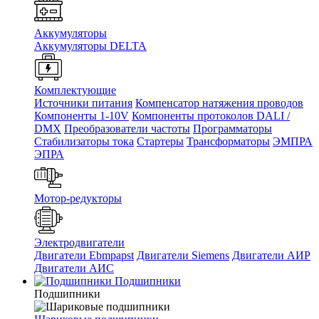
Аккумуляторы
Аккумуляторы DELTA
Комплектующие
Источники питания
Компенсатор натяжения проводов
Компоненты 1-10V
Компоненты протоколов DALI /
DMX
Преобразователи частоты
Программаторы
Стабилизаторы тока
Стартеры
Трансформаторы
ЭМПРА
ЭПРА
Мотор-редукторы
Электродвигатели
Двигатели Ebmpapst
Двигатели Siemens
Двигатели АИР
Двигатели АИС
Подшипники
Подшипники