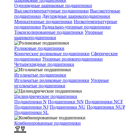
Шариковые подшипники
Однорядные шариковые подшипники
Высокотемпературные подшипники
Высокоточные
подшипники
Двухрядные шарикоподшипники
Миниатюрные подшипники
Низкотемпературные
подшипники
Радиально-упорные подшипники
Токоизолированные подшипники
Упорные
шарикоподшипники
Роликовые подшипники
Конические роликовые подшипники
Сферические
подшипники
Упорные роликоподшипники
Четырехрядные подшипники
Игольчатые подшипники
Игольчатые роликовые подшипники
Упорные
игольчатые подшипники
Цилиндрические подшипники
Подшипники N
Подшипники NN
Подшипники NCF
Подшипники NJ
Подшипники NU
Подшипники NUP
Подшипники SL
Комбинированные подшипники