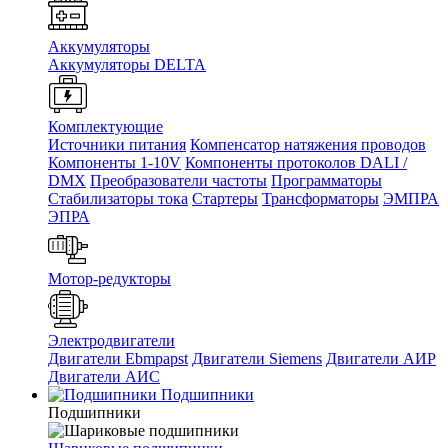
Аккумуляторы
Аккумуляторы DELTA
Комплектующие
Источники питания
Компенсатор натяжения проводов
Компоненты 1-10V
Компоненты протоколов DALI /
DMX
Преобразователи частоты
Программаторы
Стабилизаторы тока
Стартеры
Трансформаторы
ЭМПРА
ЭПРА
Мотор-редукторы
Электродвигатели
Двигатели Ebmpapst
Двигатели Siemens
Двигатели АИР
Двигатели АИС
Подшипники
Подшипники