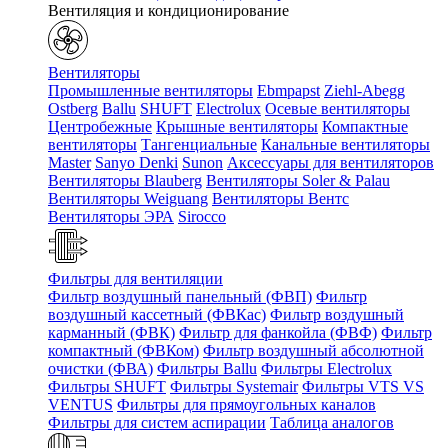
Вентиляция и кондиционирование
Вентиляторы
Промышленные вентиляторы
Ebmpapst
Ziehl-Abegg
Ostberg
Ballu
SHUFT
Electrolux
Осевые вентиляторы
Центробежные
Крышные вентиляторы
Компактные
вентиляторы
Тангенциальные
Канальные вентиляторы
Master
Sanyo Denki
Sunon
Аксессуары для вентиляторов
Вентиляторы Blauberg
Вентиляторы Soler & Palau
Вентиляторы Weiguang
Вентиляторы Вентс
Вентиляторы ЭРА
Sirocco
Фильтры для вентиляции
Фильтр воздушный панельный (ФВП)
Фильтр
воздушный кассетный (ФВКас)
Фильтр воздушный
карманный (ФВК)
Фильтр для фанкойла (ФВФ)
Фильтр
компактный (ФВКом)
Фильтр воздушный абсолютной
очистки (ФВА)
Фильтры Ballu
Фильтры Electrolux
Фильтры SHUFT
Фильтры Systemair
Фильтры VTS VS
VENTUS
Фильтры для прямоугольных каналов
Фильтры для систем аспирации
Таблица аналогов