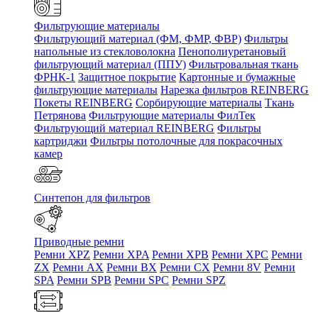
Фильтрующие материалы
Фильтрующий материал (ФМ, ФМР, ФВР)
Фильтры
напольные из стекловолокна
Пенополиуретановый
фильтрующий материал (ППУ)
Фильтровальная ткань
ФРНК-1
Защитное покрытие
Картонные и бумажные
фильтрующие материалы
Нарезка фильтров REINBERG
Покеты REINBERG
Сорбирующие материалы
Ткань
Петрянова
Фильтрующие материалы ФилТек
Фильтрующий материал REINBERG
Фильтры
картриджи
Фильтры потолочные для покрасочных
камер
Синтепон для фильтров
Приводные ремни
Ремни XPZ
Ремни XPA
Ремни XPB
Ремни XPC
Ремни
ZX
Ремни AX
Ремни BX
Ремни CX
Ремни 8V
Ремни
SPA
Ремни SPB
Ремни SPC
Ремни SPZ