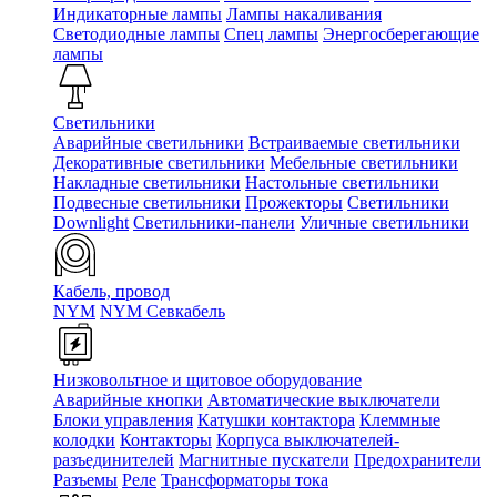
Индикаторные лампы
Лампы накаливания
Светодиодные лампы
Спец лампы
Энергосберегающие
лампы
Светильники
Аварийные светильники
Встраиваемые светильники
Декоративные светильники
Мебельные светильники
Накладные светильники
Настольные светильники
Подвесные светильники
Прожекторы
Светильники
Downlight
Светильники-панели
Уличные светильники
Кабель, провод
NYM
NYM Севкабель
Низковольтное и щитовое оборудование
Аварийные кнопки
Автоматические выключатели
Блоки управления
Катушки контактора
Клеммные
колодки
Контакторы
Корпуса выключателей-
разъединителей
Магнитные пускатели
Предохранители
Разъемы
Реле
Трансформаторы тока