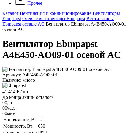
Прочее
Каталог
Вентиляция и кондиционирование
Вентиляторы
Ebmpapst
Осевые вентиляторы Ebmpapst
Вентиляторы
Ebmpapst осевые AC
Вентилятор Ebmpapst A4E450-AO09-01
осевой AC
Вентилятор Ebmpapst
A4E450-AO09-01 осевой AC
Артикул: A4E450-AO09-01
Наличие: много
41 414 ₽
/ шт.
До конца акции осталось:
00
дн.
00
час.
00
мин.
Напряжение, B
121
Мощность, Вт
650
Степень защиты
IP54