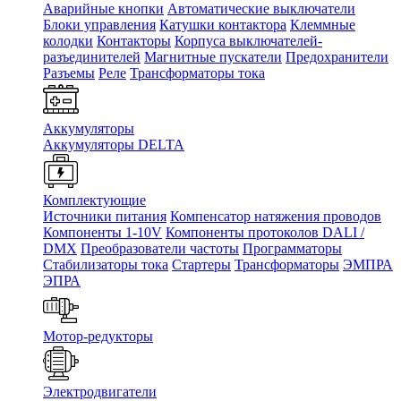
Аварийные кнопки
Автоматические выключатели
Блоки управления
Катушки контактора
Клеммные
колодки
Контакторы
Корпуса выключателей-
разъединителей
Магнитные пускатели
Предохранители
Разъемы
Реле
Трансформаторы тока
Аккумуляторы
Аккумуляторы DELTA
Комплектующие
Источники питания
Компенсатор натяжения проводов
Компоненты 1-10V
Компоненты протоколов DALI /
DMX
Преобразователи частоты
Программаторы
Стабилизаторы тока
Стартеры
Трансформаторы
ЭМПРА
ЭПРА
Мотор-редукторы
Электродвигатели