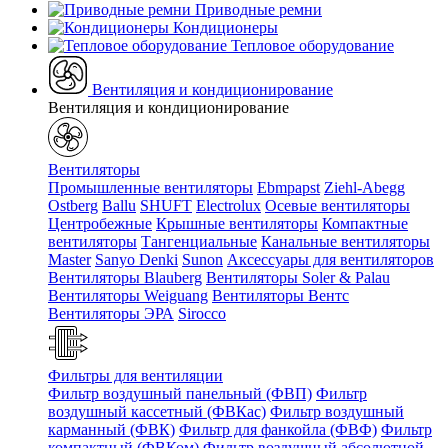
Приводные ремни
Кондиционеры
Тепловое оборудование
Вентиляция и кондиционирование
Вентиляция и кондиционирование
Вентиляторы
Промышленные вентиляторы
Ebmpapst
Ziehl-Abegg
Ostberg
Ballu
SHUFT
Electrolux
Осевые вентиляторы
Центробежные
Крышные вентиляторы
Компактные
вентиляторы
Тангенциальные
Канальные вентиляторы
Master
Sanyo Denki
Sunon
Аксессуары для вентиляторов
Вентиляторы Blauberg
Вентиляторы Soler & Palau
Вентиляторы Weiguang
Вентиляторы Вентс
Вентиляторы ЭРА
Sirocco
Фильтры для вентиляции
Фильтр воздушный панельный (ФВП)
Фильтр
воздушный кассетный (ФВКас)
Фильтр воздушный
карманный (ФВК)
Фильтр для фанкойла (ФВФ)
Фильтр
компактный (ФВКом)
Фильтр воздушный абсолютной