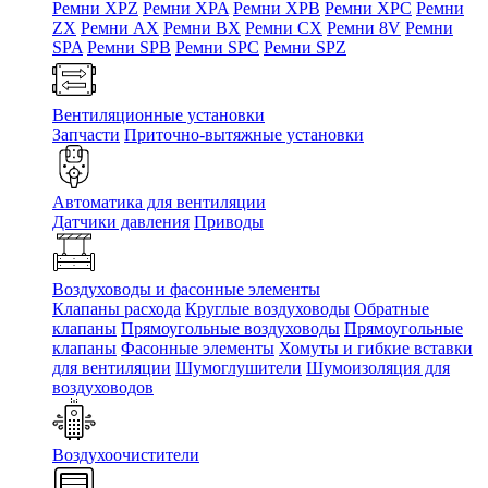
Ремни XPZ
Ремни XPA
Ремни XPB
Ремни XPC
Ремни
ZX
Ремни AX
Ремни BX
Ремни CX
Ремни 8V
Ремни
SPA
Ремни SPB
Ремни SPC
Ремни SPZ
Вентиляционные установки
Запчасти
Приточно-вытяжные установки
Автоматика для вентиляции
Датчики давления
Приводы
Воздуховоды и фасонные элементы
Клапаны расхода
Круглые воздуховоды
Обратные
клапаны
Прямоугольные воздуховоды
Прямоугольные
клапаны
Фасонные элементы
Хомуты и гибкие вставки
для вентиляции
Шумоглушители
Шумоизоляция для
воздуховодов
Воздухоочистители