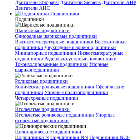
Двигатели Ebmpapst
Двигатели Siemens
Двигатели АИР
Двигатели АИС
Подшипники
Подшипники
Шариковые подшипники
Однорядные шариковые подшипники
Высокотемпературные подшипники
Высокоточные
подшипники
Двухрядные шарикоподшипники
Миниатюрные подшипники
Низкотемпературные
подшипники
Радиально-упорные подшипники
Токоизолированные подшипники
Упорные
шарикоподшипники
Роликовые подшипники
Конические роликовые подшипники
Сферические
подшипники
Упорные роликоподшипники
Четырехрядные подшипники
Игольчатые подшипники
Игольчатые роликовые подшипники
Упорные
игольчатые подшипники
Цилиндрические подшипники
Подшипники N
Подшипники NN
Подшипники NCF