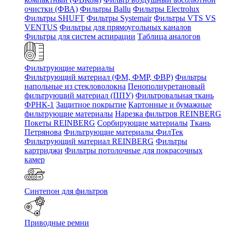
очистки (ФВА)
Фильтры Ballu
Фильтры Electrolux
Фильтры SHUFT
Фильтры Systemair
Фильтры VTS VS
VENTUS
Фильтры для прямоугольных каналов
Фильтры для систем аспирации
Таблица аналогов
Фильтрующие материалы
Фильтрующий материал (ФМ, ФМР, ФВР)
Фильтры
напольные из стекловолокна
Пенополиуретановый
фильтрующий материал (ППУ)
Фильтровальная ткань
ФРНК-1
Защитное покрытие
Картонные и бумажные
фильтрующие материалы
Нарезка фильтров REINBERG
Покеты REINBERG
Сорбирующие материалы
Ткань
Петрянова
Фильтрующие материалы ФилТек
Фильтрующий материал REINBERG
Фильтры
картриджи
Фильтры потолочные для покрасочных
камер
Синтепон для фильтров
Приводные ремни