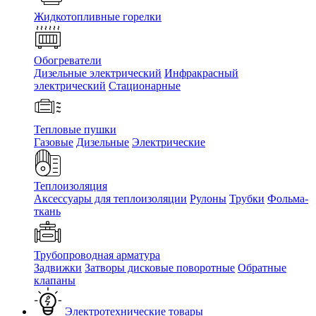
Жидкотопливные горелки
Обогреватели
Дизельные электрический
Инфракрасный
электрический
Стационарные
Тепловые пушки
Газовые
Дизельные
Электрические
Теплоизоляция
Аксессуары для теплоизоляции
Рулоны
Трубки
Фольма-
ткань
Трубопроводная арматура
Задвижки
Затворы дисковые поворотные
Обратные
клапаны
Электротехнические товары