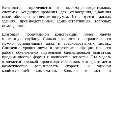
Вентилятор применяется в высокопроизводительных
системах кондиционирования для охлаждения, удаления
пыли, обеспечения свежим воздухом. Используется в жилых
зданиях, производственных, административных, торговых
помещениях.
Благодаря продуманной конструкции имеет малую
монтажную глубину. Сильно экономит пространство, его
можно устанавливать даже в труднодоступных местах.
Снижение уровня шума и отсутствие вибрации при его
работе обусловлено тщательной балансировкой двигателя,
продуманностью формы и количества лопастей. Эта модель
отличается высокой производительностью, что достигается
возможностью регулировать скорость и удачной
конфигурацией крыльчатки. Большая мощность и
эффективность делают Ebmpapst A6D910-AA01-01 удачным
выбором. Продукт сертифицирован, его безукоризненная
служба гарантируется изготовителем с мировым именем. При
изготовлении используются прочные износостойкие
материалы, которые не поддаются коррозии и устойчивы к
агрессивной окружающей среде. Вентилятор выдерживает
большую нагрузку на протяжении всего срока службы и
может эксплуатироваться в широком диапазоне рабочих
температур.