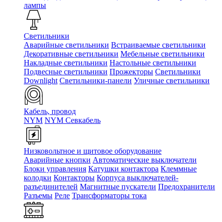
лампы
Светильники
Аварийные светильники
Встраиваемые светильники
Декоративные светильники
Мебельные светильники
Накладные светильники
Настольные светильники
Подвесные светильники
Прожекторы
Светильники
Downlight
Светильники-панели
Уличные светильники
Кабель, провод
NYM
NYM Севкабель
Низковольтное и щитовое оборудование
Аварийные кнопки
Автоматические выключатели
Блоки управления
Катушки контактора
Клеммные
колодки
Контакторы
Корпуса выключателей-
разъединителей
Магнитные пускатели
Предохранители
Разъемы
Реле
Трансформаторы тока