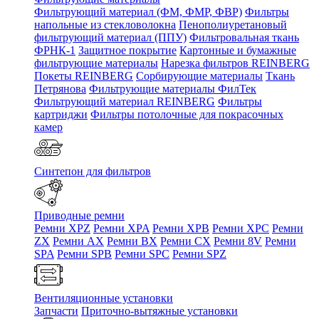
Фильтрующий материал (ФМ, ФМР, ФВР)
Фильтры
напольные из стекловолокна
Пенополиуретановый
фильтрующий материал (ППУ)
Фильтровальная ткань
ФРНК-1
Защитное покрытие
Картонные и бумажные
фильтрующие материалы
Нарезка фильтров REINBERG
Покеты REINBERG
Сорбирующие материалы
Ткань
Петрянова
Фильтрующие материалы ФилТек
Фильтрующий материал REINBERG
Фильтры
картриджи
Фильтры потолочные для покрасочных
камер
Синтепон для фильтров
Приводные ремни
Ремни XPZ
Ремни XPA
Ремни XPB
Ремни XPC
Ремни
ZX
Ремни AX
Ремни BX
Ремни CX
Ремни 8V
Ремни
SPA
Ремни SPB
Ремни SPC
Ремни SPZ
Вентиляционные установки
Запчасти
Приточно-вытяжные установки