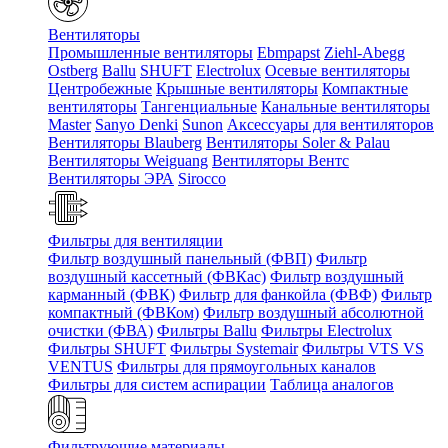
Вентиляторы
Промышленные вентиляторы
Ebmpapst
Ziehl-Abegg
Ostberg
Ballu
SHUFT
Electrolux
Осевые вентиляторы
Центробежные
Крышные вентиляторы
Компактные
вентиляторы
Тангенциальные
Канальные вентиляторы
Master
Sanyo Denki
Sunon
Аксессуары для вентиляторов
Вентиляторы Blauberg
Вентиляторы Soler & Palau
Вентиляторы Weiguang
Вентиляторы Вентс
Вентиляторы ЭРА
Sirocco
Фильтры для вентиляции
Фильтр воздушный панельный (ФВП)
Фильтр
воздушный кассетный (ФВКас)
Фильтр воздушный
карманный (ФВК)
Фильтр для фанкойла (ФВФ)
Фильтр
компактный (ФВКом)
Фильтр воздушный абсолютной
очистки (ФВА)
Фильтры Ballu
Фильтры Electrolux
Фильтры SHUFT
Фильтры Systemair
Фильтры VTS VS
VENTUS
Фильтры для прямоугольных каналов
Фильтры для систем аспирации
Таблица аналогов
Фильтрующие материалы