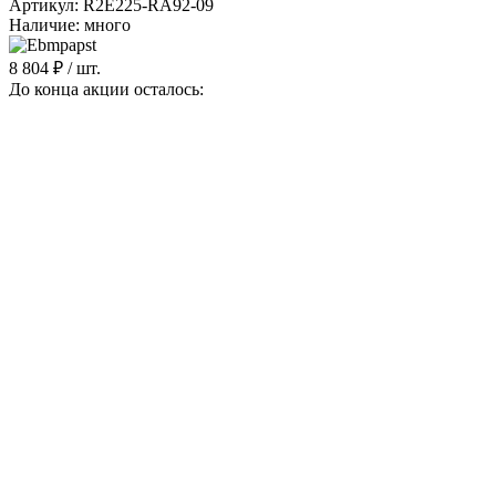
Артикул: R2E225-RA92-09
Наличие: много
8 804 ₽
/ шт.
До конца акции осталось:
00
дн.
00
час.
00
мин.
Напряжение, B
121
Мощность, Вт
155
Частота, Гц
50
Степень защиты
IP44
В корзину
Работаем только с контрагентами из РФ
Подарок при покупке
Дарим подарок при покупке данного товара
Выбрать подарок
Поделиться
Вентилятор Ebmpapst R2E225-RA92-09 центробежный AC