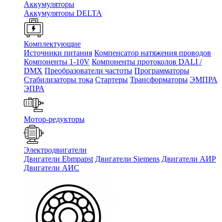
Аккумуляторы
Аккумуляторы DELTA
Комплектующие
Источники питания
Компенсатор натяжения проводов
Компоненты 1-10V
Компоненты протоколов DALI /
DMX
Преобразователи частоты
Программаторы
Стабилизаторы тока
Стартеры
Трансформаторы
ЭМПРА
ЭПРА
Мотор-редукторы
Электродвигатели
Двигатели Ebmpapst
Двигатели Siemens
Двигатели АИР
Двигатели АИС