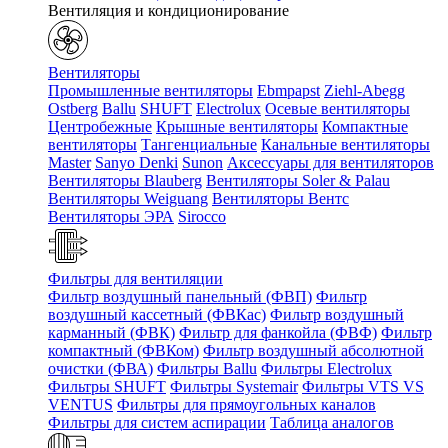
Вентиляция и кондиционирование
Вентиляторы
Промышленные вентиляторы
Ebmpapst
Ziehl-Abegg
Ostberg
Ballu
SHUFT
Electrolux
Осевые вентиляторы
Центробежные
Крышные вентиляторы
Компактные
вентиляторы
Тангенциальные
Канальные вентиляторы
Master
Sanyo Denki
Sunon
Аксессуары для вентиляторов
Вентиляторы Blauberg
Вентиляторы Soler & Palau
Вентиляторы Weiguang
Вентиляторы Вентс
Вентиляторы ЭРА
Sirocco
Фильтры для вентиляции
Фильтр воздушный панельный (ФВП)
Фильтр
воздушный кассетный (ФВКас)
Фильтр воздушный
карманный (ФВК)
Фильтр для фанкойла (ФВФ)
Фильтр
компактный (ФВКом)
Фильтр воздушный абсолютной
очистки (ФВА)
Фильтры Ballu
Фильтры Electrolux
Фильтры SHUFT
Фильтры Systemair
Фильтры VTS VS
VENTUS
Фильтры для прямоугольных каналов
Фильтры для систем аспирации
Таблица аналогов