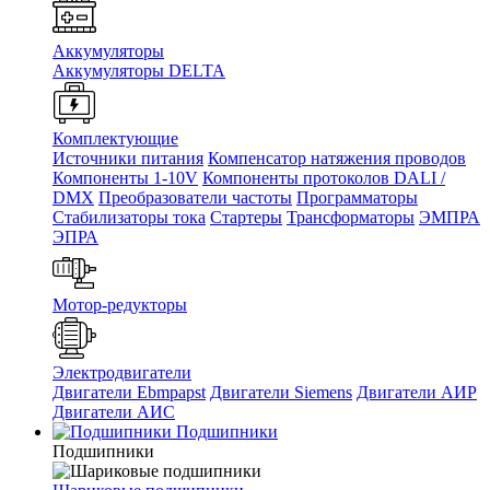
Аккумуляторы
Аккумуляторы DELTA
Комплектующие
Источники питания
Компенсатор натяжения проводов
Компоненты 1-10V
Компоненты протоколов DALI /
DMX
Преобразователи частоты
Программаторы
Стабилизаторы тока
Стартеры
Трансформаторы
ЭМПРА
ЭПРА
Мотор-редукторы
Электродвигатели
Двигатели Ebmpapst
Двигатели Siemens
Двигатели АИР
Двигатели АИС
Подшипники
Подшипники