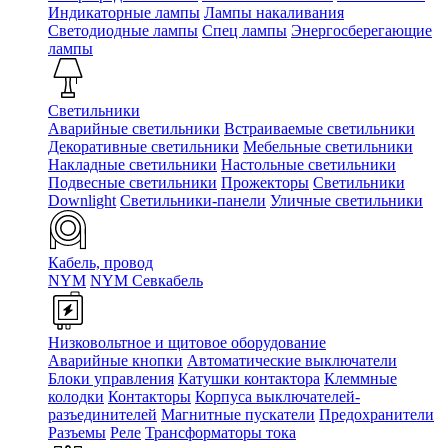
Индикаторные лампы
Лампы накаливания
Светодиодные лампы
Спец лампы
Энергосберегающие
лампы
Светильники
Аварийные светильники
Встраиваемые светильники
Декоративные светильники
Мебельные светильники
Накладные светильники
Настольные светильники
Подвесные светильники
Прожекторы
Светильники
Downlight
Светильники-панели
Уличные светильники
Кабель, провод
NYM
NYM Севкабель
Низковольтное и щитовое оборудование
Аварийные кнопки
Автоматические выключатели
Блоки управления
Катушки контактора
Клеммные
колодки
Контакторы
Корпуса выключателей-
разъединителей
Магнитные пускатели
Предохранители
Разъемы
Реле
Трансформаторы тока