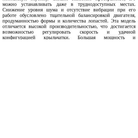
можно устанавливать даже в труднодоступных местах.
Снижение уровня шума и отсутствие вибрации при его
работе обусловлено тщательной балансировкой двигателя,
продуманностью формы и количества лопастей. Эта модель
отличается высокой производительностью, что достигается
возможностью регулировать скорость и удачной
конфигурацией крыльчатки. Большая мощность и
эффективность делают Ebmpapst S4D450-BO14-02 удачным
выбором. Продукт сертифицирован, его безукоризненная
служба гарантируется изготовителем с мировым именем. При
изготовлении используются прочные износостойкие
материалы, которые не поддаются коррозии и устойчивы к
агрессивной окружающей среде. Вентилятор выдерживает
большую нагрузку на протяжении всего срока службы и
может эксплуатироваться в широком диапазоне рабочих
температур.
Преимущества Ebmpapst S4D450-BO14-02
Высокий КПД
Компактный корпус
Стойкость к коррозии