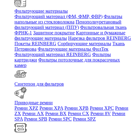
Фильтрующие материалы
Фильтрующий материал (ФМ, ФМР, ФВР)
Фильтры
напольные из стекловолокна
Пенополиуретановый
фильтрующий материал (ППУ)
Фильтровальная ткань
ФРНК-1
Защитное покрытие
Картонные и бумажные
фильтрующие материалы
Нарезка фильтров REINBERG
Покеты REINBERG
Сорбирующие материалы
Ткань
Петрянова
Фильтрующие материалы ФилТек
Фильтрующий материал REINBERG
Фильтры
картриджи
Фильтры потолочные для покрасочных
камер
Синтепон для фильтров
Приводные ремни
Ремни XPZ
Ремни XPA
Ремни XPB
Ремни XPC
Ремни
ZX
Ремни AX
Ремни BX
Ремни CX
Ремни 8V
Ремни
SPA
Ремни SPB
Ремни SPC
Ремни SPZ