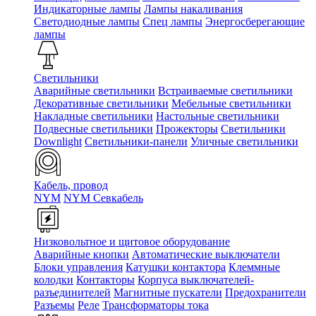
Индикаторные лампы
Лампы накаливания
Светодиодные лампы
Спец лампы
Энергосберегающие
лампы
Светильники
Аварийные светильники
Встраиваемые светильники
Декоративные светильники
Мебельные светильники
Накладные светильники
Настольные светильники
Подвесные светильники
Прожекторы
Светильники
Downlight
Светильники-панели
Уличные светильники
Кабель, провод
NYM
NYM Севкабель
Низковольтное и щитовое оборудование
Аварийные кнопки
Автоматические выключатели
Блоки управления
Катушки контактора
Клеммные
колодки
Контакторы
Корпуса выключателей-
разъединителей
Магнитные пускатели
Предохранители
Разъемы
Реле
Трансформаторы тока