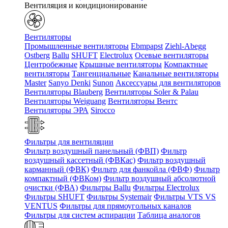
Вентиляция и кондиционирование
Вентиляторы
Промышленные вентиляторы
Ebmpapst
Ziehl-Abegg
Ostberg
Ballu
SHUFT
Electrolux
Осевые вентиляторы
Центробежные
Крышные вентиляторы
Компактные
вентиляторы
Тангенциальные
Канальные вентиляторы
Master
Sanyo Denki
Sunon
Аксессуары для вентиляторов
Вентиляторы Blauberg
Вентиляторы Soler & Palau
Вентиляторы Weiguang
Вентиляторы Вентс
Вентиляторы ЭРА
Sirocco
Фильтры для вентиляции
Фильтр воздушный панельный (ФВП)
Фильтр
воздушный кассетный (ФВКас)
Фильтр воздушный
карманный (ФВК)
Фильтр для фанкойла (ФВФ)
Фильтр
компактный (ФВКом)
Фильтр воздушный абсолютной
очистки (ФВА)
Фильтры Ballu
Фильтры Electrolux
Фильтры SHUFT
Фильтры Systemair
Фильтры VTS VS
VENTUS
Фильтры для прямоугольных каналов
Фильтры для систем аспирации
Таблица аналогов