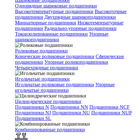
Шариковые подшипники
Однорядные шариковые подшипники
Высокотемпературные подшипники
Высокоточные
подшипники
Двухрядные шарикоподшипники
Миниатюрные подшипники
Низкотемпературные
подшипники
Радиально-упорные подшипники
Токоизолированные подшипники
Упорные
шарикоподшипники
Роликовые подшипники
Конические роликовые подшипники
Сферические
подшипники
Упорные роликоподшипники
Четырехрядные подшипники
Игольчатые подшипники
Игольчатые роликовые подшипники
Упорные
игольчатые подшипники
Цилиндрические подшипники
Подшипники N
Подшипники NN
Подшипники NCF
Подшипники NJ
Подшипники NU
Подшипники NUP
Подшипники SL
Комбинированные подшипники