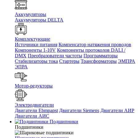
Аккумуляторы
Аккумуляторы DELTA
Комплектующие
Источники питания
Компенсатор натяжения проводов
Компоненты 1-10V
Компоненты протоколов DALI /
DMX
Преобразователи частоты
Программаторы
Стабилизаторы тока
Стартеры
Трансформаторы
ЭМПРА
ЭПРА
Мотор-редукторы
Электродвигатели
Двигатели Ebmpapst
Двигатели Siemens
Двигатели АИР
Двигатели АИС
Подшипники
Подшипники