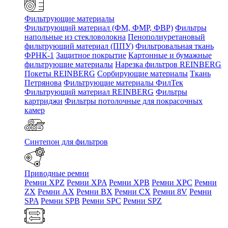
Фильтрующие материалы
Фильтрующий материал (ФМ, ФМР, ФВР)
Фильтры
напольные из стекловолокна
Пенополиуретановый
фильтрующий материал (ППУ)
Фильтровальная ткань
ФРНК-1
Защитное покрытие
Картонные и бумажные
фильтрующие материалы
Нарезка фильтров REINBERG
Покеты REINBERG
Сорбирующие материалы
Ткань
Петрянова
Фильтрующие материалы ФилТек
Фильтрующий материал REINBERG
Фильтры
картриджи
Фильтры потолочные для покрасочных
камер
Синтепон для фильтров
Приводные ремни
Ремни XPZ
Ремни XPA
Ремни XPB
Ремни XPC
Ремни
ZX
Ремни AX
Ремни BX
Ремни CX
Ремни 8V
Ремни
SPA
Ремни SPB
Ремни SPC
Ремни SPZ