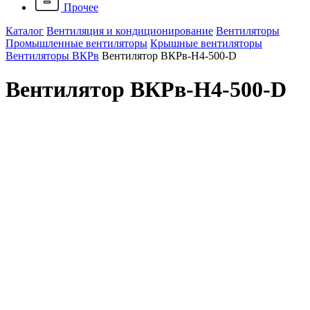
Прочее
Каталог
Вентиляция и кондиционирование
Вентиляторы
Промышленные вентиляторы
Крышные вентиляторы
Вентиляторы ВКРв
Вентилятор ВКРв-Н4-500-D
Вентилятор ВКРв-Н4-500-D
Артикул: ВКРв-Н4-500-D
Наличие: много
115 218 ₽
/ шт.
До конца акции осталось:
00
дн.
00
час.
00
мин.
Мощность, Вт
1520
Вес, кг
40
Напряжение, В
380
-