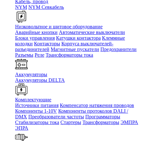
Кабель, провод
NYM
NYM Севкабель
Низковольтное и щитовое оборудование
Аварийные кнопки
Автоматические выключатели
Блоки управления
Катушки контактора
Клеммные
колодки
Контакторы
Корпуса выключателей-
разъединителей
Магнитные пускатели
Предохранители
Разъемы
Реле
Трансформаторы тока
Аккумуляторы
Аккумуляторы DELTA
Комплектующие
Источники питания
Компенсатор натяжения проводов
Компоненты 1-10V
Компоненты протоколов DALI /
DMX
Преобразователи частоты
Программаторы
Стабилизаторы тока
Стартеры
Трансформаторы
ЭМПРА
ЭПРА