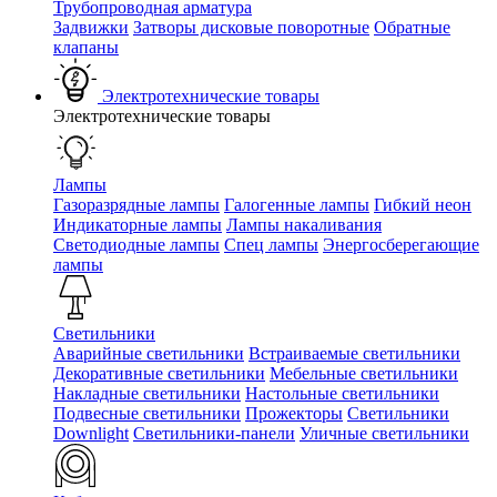
Трубопроводная арматура
Задвижки
Затворы дисковые поворотные
Обратные
клапаны
Электротехнические товары
Электротехнические товары
Лампы
Газоразрядные лампы
Галогенные лампы
Гибкий неон
Индикаторные лампы
Лампы накаливания
Светодиодные лампы
Спец лампы
Энергосберегающие
лампы
Светильники
Аварийные светильники
Встраиваемые светильники
Декоративные светильники
Мебельные светильники
Накладные светильники
Настольные светильники
Подвесные светильники
Прожекторы
Светильники
Downlight
Светильники-панели
Уличные светильники