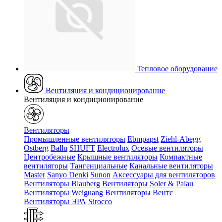
Тепловое оборудование
Вентиляция и кондиционирование
Вентиляция и кондиционирование
Вентиляторы
Промышленные вентиляторы
Ebmpapst
Ziehl-Abegg
Ostberg
Ballu
SHUFT
Electrolux
Осевые вентиляторы
Центробежные
Крышные вентиляторы
Компактные
вентиляторы
Тангенциальные
Канальные вентиляторы
Master
Sanyo Denki
Sunon
Аксессуары для вентиляторов
Вентиляторы Blauberg
Вентиляторы Soler & Palau
Вентиляторы Weiguang
Вентиляторы Вентс
Вентиляторы ЭРА
Sirocco