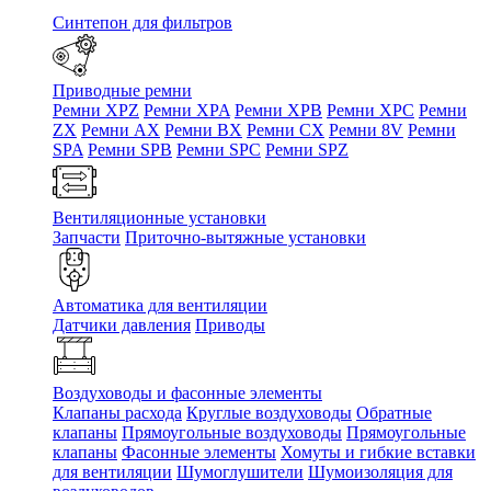
Синтепон для фильтров
Приводные ремни
Ремни XPZ
Ремни XPA
Ремни XPB
Ремни XPC
Ремни
ZX
Ремни AX
Ремни BX
Ремни CX
Ремни 8V
Ремни
SPA
Ремни SPB
Ремни SPC
Ремни SPZ
Вентиляционные установки
Запчасти
Приточно-вытяжные установки
Автоматика для вентиляции
Датчики давления
Приводы
Воздуховоды и фасонные элементы
Клапаны расхода
Круглые воздуховоды
Обратные
клапаны
Прямоугольные воздуховоды
Прямоугольные
клапаны
Фасонные элементы
Хомуты и гибкие вставки
для вентиляции
Шумоглушители
Шумоизоляция для