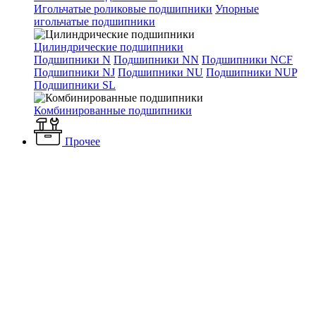
Игольчатые роликовые подшипники
Упорные
игольчатые подшипники
Цилиндрические подшипники
Подшипники N
Подшипники NN
Подшипники NCF
Подшипники NJ
Подшипники NU
Подшипники NUP
Подшипники SL
Комбинированные подшипники
Прочее
Каталог
Вентиляция и кондиционирование
Вентиляторы
Промышленные вентиляторы
Крышные вентиляторы
Вентиляторы ВКВ-К
Вентилятор ВКВ-К 150 E
Вентилятор ВКВ-К 150 E
Артикул: ВКВ-К 150 E
Наличие: много
23 135 ₽
/ шт.
До конца акции осталось: