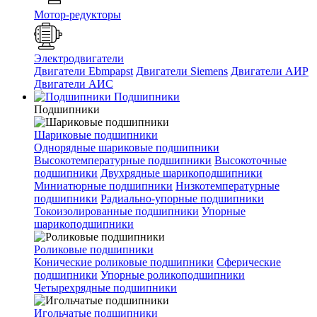
Мотор-редукторы
Электродвигатели
Двигатели Ebmpapst
Двигатели Siemens
Двигатели АИР
Двигатели АИС
Подшипники
Подшипники
Шариковые подшипники
Однорядные шариковые подшипники
Высокотемпературные подшипники
Высокоточные
подшипники
Двухрядные шарикоподшипники
Миниатюрные подшипники
Низкотемпературные
подшипники
Радиально-упорные подшипники
Токоизолированные подшипники
Упорные
шарикоподшипники
Роликовые подшипники
Конические роликовые подшипники
Сферические
подшипники
Упорные роликоподшипники
Четырехрядные подшипники
Игольчатые подшипники