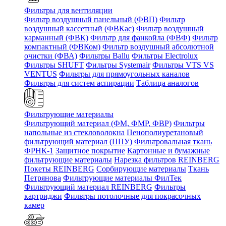
Фильтры для вентиляции
Фильтр воздушный панельный (ФВП)
Фильтр
воздушный кассетный (ФВКас)
Фильтр воздушный
карманный (ФВК)
Фильтр для фанкойла (ФВФ)
Фильтр
компактный (ФВКом)
Фильтр воздушный абсолютной
очистки (ФВА)
Фильтры Ballu
Фильтры Electrolux
Фильтры SHUFT
Фильтры Systemair
Фильтры VTS VS
VENTUS
Фильтры для прямоугольных каналов
Фильтры для систем аспирации
Таблица аналогов
Фильтрующие материалы
Фильтрующий материал (ФМ, ФМР, ФВР)
Фильтры
напольные из стекловолокна
Пенополиуретановый
фильтрующий материал (ППУ)
Фильтровальная ткань
ФРНК-1
Защитное покрытие
Картонные и бумажные
фильтрующие материалы
Нарезка фильтров REINBERG
Покеты REINBERG
Сорбирующие материалы
Ткань
Петрянова
Фильтрующие материалы ФилТек
Фильтрующий материал REINBERG
Фильтры
картриджи
Фильтры потолочные для покрасочных
камер