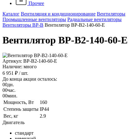
Прочее
Каталог
Вентиляция и кондиционирование
Вентиляторы
Промышленные вентиляторы
Радиальные вентиляторы
Вентиляторы ВР-В
Вентилятор ВР-В2-140-60-Е
Вентилятор ВР-В2-140-60-Е
Артикул: ВР-В2-140-60-Е
Наличие: много
6 951 ₽
/ шт.
До конца акции осталось:
00
дн.
00
час.
00
мин.
Мощность, Вт
160
Степень защиты
IP44
Вес, кг
2.9
Двигатель
стандарт
немецкий