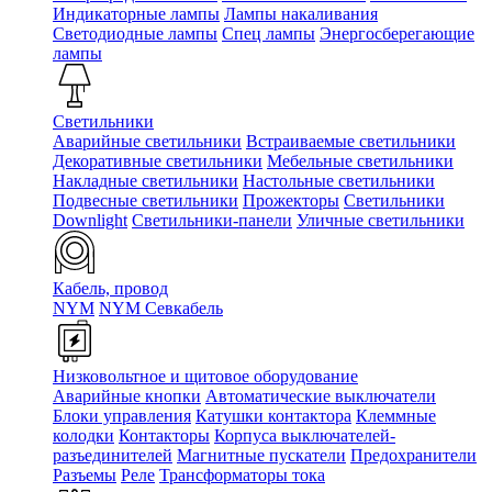
Индикаторные лампы
Лампы накаливания
Светодиодные лампы
Спец лампы
Энергосберегающие
лампы
Светильники
Аварийные светильники
Встраиваемые светильники
Декоративные светильники
Мебельные светильники
Накладные светильники
Настольные светильники
Подвесные светильники
Прожекторы
Светильники
Downlight
Светильники-панели
Уличные светильники
Кабель, провод
NYM
NYM Севкабель
Низковольтное и щитовое оборудование
Аварийные кнопки
Автоматические выключатели
Блоки управления
Катушки контактора
Клеммные
колодки
Контакторы
Корпуса выключателей-
разъединителей
Магнитные пускатели
Предохранители
Разъемы
Реле
Трансформаторы тока