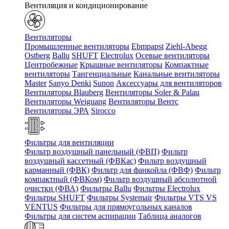
Вентиляция и кондиционирование
Вентиляторы
Промышленные вентиляторы
Ebmpapst
Ziehl-Abegg
Ostberg
Ballu
SHUFT
Electrolux
Осевые вентиляторы
Центробежные
Крышные вентиляторы
Компактные
вентиляторы
Тангенциальные
Канальные вентиляторы
Master
Sanyo Denki
Sunon
Аксессуары для вентиляторов
Вентиляторы Blauberg
Вентиляторы Soler & Palau
Вентиляторы Weiguang
Вентиляторы Вентс
Вентиляторы ЭРА
Sirocco
Фильтры для вентиляции
Фильтр воздушный панельный (ФВП)
Фильтр
воздушный кассетный (ФВКас)
Фильтр воздушный
карманный (ФВК)
Фильтр для фанкойла (ФВФ)
Фильтр
компактный (ФВКом)
Фильтр воздушный абсолютной
очистки (ФВА)
Фильтры Ballu
Фильтры Electrolux
Фильтры SHUFT
Фильтры Systemair
Фильтры VTS VS
VENTUS
Фильтры для прямоугольных каналов
Фильтры для систем аспирации
Таблица аналогов