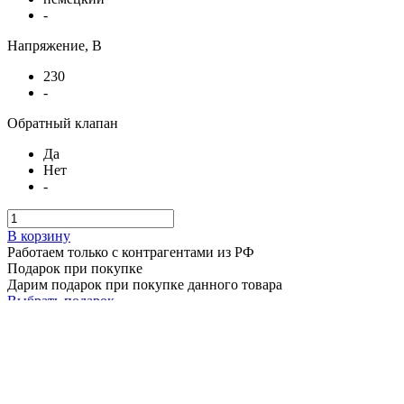
-
Напряжение, В
230
-
Обратный клапан
Да
Нет
-
В корзину
Работаем только с контрагентами из РФ
Подарок при покупке
Дарим подарок при покупке данного товара
Выбрать подарок
Поделиться
Вентилятор ВР-В2-140-60-Е
Наличие: много