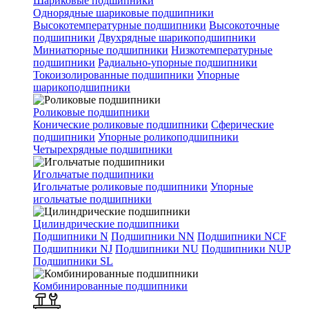
Шариковые подшипники
Однорядные шариковые подшипники
Высокотемпературные подшипники
Высокоточные
подшипники
Двухрядные шарикоподшипники
Миниатюрные подшипники
Низкотемпературные
подшипники
Радиально-упорные подшипники
Токоизолированные подшипники
Упорные
шарикоподшипники
Роликовые подшипники
Конические роликовые подшипники
Сферические
подшипники
Упорные роликоподшипники
Четырехрядные подшипники
Игольчатые подшипники
Игольчатые роликовые подшипники
Упорные
игольчатые подшипники
Цилиндрические подшипники
Подшипники N
Подшипники NN
Подшипники NCF
Подшипники NJ
Подшипники NU
Подшипники NUP
Подшипники SL
Комбинированные подшипники