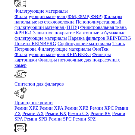
Фильтрующие материалы
Фильтрующий материал (ФМ, ФМР, ФВР)
Фильтры
напольные из стекловолокна
Пенополиуретановый
фильтрующий материал (ППУ)
Фильтровальная ткань
ФРНК-1
Защитное покрытие
Картонные и бумажные
фильтрующие материалы
Нарезка фильтров REINBERG
Покеты REINBERG
Сорбирующие материалы
Ткань
Петрянова
Фильтрующие материалы ФилТек
Фильтрующий материал REINBERG
Фильтры
картриджи
Фильтры потолочные для покрасочных
камер
Синтепон для фильтров
Приводные ремни
Ремни XPZ
Ремни XPA
Ремни XPB
Ремни XPC
Ремни
ZX
Ремни AX
Ремни BX
Ремни CX
Ремни 8V
Ремни
SPA
Ремни SPB
Ремни SPC
Ремни SPZ