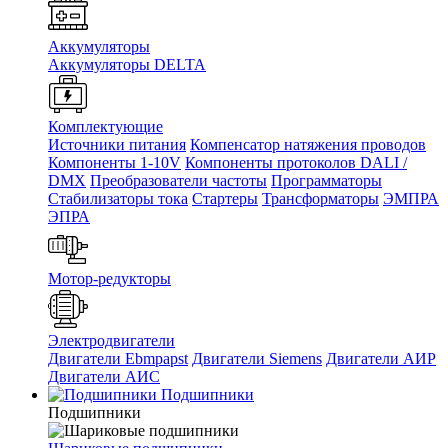
Аккумуляторы
Аккумуляторы DELTA
Комплектующие
Источники питания
Компенсатор натяжения проводов
Компоненты 1-10V
Компоненты протоколов DALI /
DMX
Преобразователи частоты
Программаторы
Стабилизаторы тока
Стартеры
Трансформаторы
ЭМПРА
ЭПРА
Мотор-редукторы
Электродвигатели
Двигатели Ebmpapst
Двигатели Siemens
Двигатели АИР
Двигатели АИС
Подшипники
Подшипники