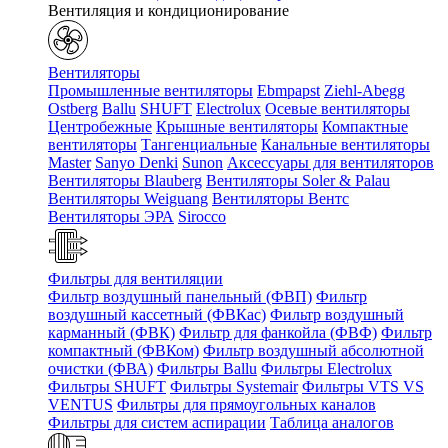
Вентиляция и кондиционирование
Вентиляторы
Промышленные вентиляторы
Ebmpapst
Ziehl-Abegg
Ostberg
Ballu
SHUFT
Electrolux
Осевые вентиляторы
Центробежные
Крышные вентиляторы
Компактные
вентиляторы
Тангенциальные
Канальные вентиляторы
Master
Sanyo Denki
Sunon
Аксессуары для вентиляторов
Вентиляторы Blauberg
Вентиляторы Soler & Palau
Вентиляторы Weiguang
Вентиляторы Вентс
Вентиляторы ЭРА
Sirocco
Фильтры для вентиляции
Фильтр воздушный панельный (ФВП)
Фильтр
воздушный кассетный (ФВКас)
Фильтр воздушный
карманный (ФВК)
Фильтр для фанкойла (ФВФ)
Фильтр
компактный (ФВКом)
Фильтр воздушный абсолютной
очистки (ФВА)
Фильтры Ballu
Фильтры Electrolux
Фильтры SHUFT
Фильтры Systemair
Фильтры VTS VS
VENTUS
Фильтры для прямоугольных каналов
Фильтры для систем аспирации
Таблица аналогов