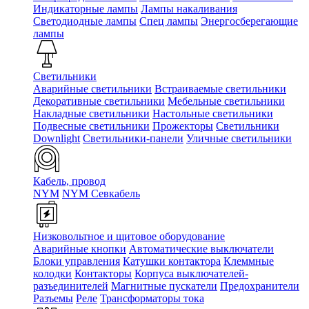
Индикаторные лампы
Лампы накаливания
Светодиодные лампы
Спец лампы
Энергосберегающие
лампы
Светильники
Аварийные светильники
Встраиваемые светильники
Декоративные светильники
Мебельные светильники
Накладные светильники
Настольные светильники
Подвесные светильники
Прожекторы
Светильники
Downlight
Светильники-панели
Уличные светильники
Кабель, провод
NYM
NYM Севкабель
Низковольтное и щитовое оборудование
Аварийные кнопки
Автоматические выключатели
Блоки управления
Катушки контактора
Клеммные
колодки
Контакторы
Корпуса выключателей-
разъединителей
Магнитные пускатели
Предохранители
Разъемы
Реле
Трансформаторы тока