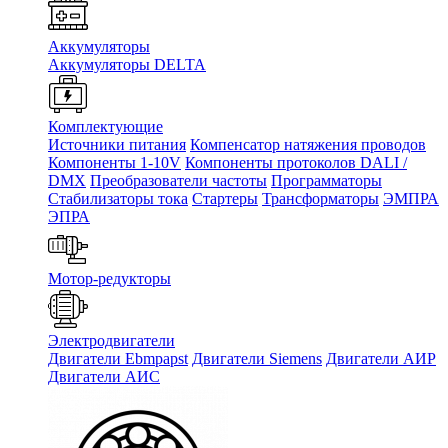
Аккумуляторы
Аккумуляторы DELTA
Комплектующие
Источники питания
Компенсатор натяжения проводов
Компоненты 1-10V
Компоненты протоколов DALI /
DMX
Преобразователи частоты
Программаторы
Стабилизаторы тока
Стартеры
Трансформаторы
ЭМПРА
ЭПРА
Мотор-редукторы
Электродвигатели
Двигатели Ebmpapst
Двигатели Siemens
Двигатели АИР
Двигатели АИС