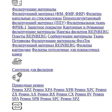
Фильтрующие материалы
Фильтрующий материал (ФМ, ФМР, ФВР)
Фильтры
напольные из стекловолокна
Пенополиуретановый
фильтрующий материал (ППУ)
Фильтровальная ткань
ФРНК-1
Защитное покрытие
Картонные и бумажные
фильтрующие материалы
Нарезка фильтров REINBERG
Покеты REINBERG
Сорбирующие материалы
Ткань
Петрянова
Фильтрующие материалы ФилТек
Фильтрующий материал REINBERG
Фильтры
картриджи
Фильтры потолочные для покрасочных
камер
Синтепон для фильтров
Приводные ремни
Ремни XPZ
Ремни XPA
Ремни XPB
Ремни XPC
Ремни
ZX
Ремни AX
Ремни BX
Ремни CX
Ремни 8V
Ремни
SPA
Ремни SPB
Ремни SPC
Ремни SPZ