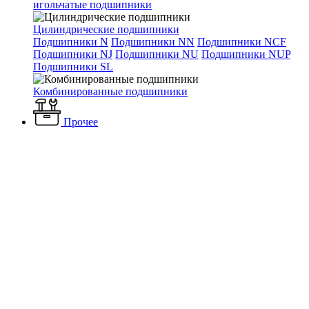
игольчатые подшипники
Цилиндрические подшипники
Подшипники N
Подшипники NN
Подшипники NCF
Подшипники NJ
Подшипники NU
Подшипники NUP
Подшипники SL
Комбинированные подшипники
Прочее
Каталог
Вентиляция и кондиционирование
Вентиляторы
Промышленные вентиляторы
Радиальные вентиляторы
Вентиляторы ВРВ улитка
Вентилятор ВРВ-25 М XL
Вентилятор ВРВ-25 М XL
Артикул: ВРВ-25 М XL
Наличие: много
32 227 ₽
/ шт.
До конца акции осталось:
00
дн.