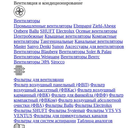
Вентиляция и кондиционирование
Вентиляторы
Промышленные вентиляторы
Ebmpapst
Ziehl-Abegg
Ostberg
Ballu
SHUFT
Electrolux
Осевые вентиляторы
Центробежные
Крышные вентиляторы
Компактные
вентиляторы
Тангенциальные
Канальные вентиляторы
Master
Sanyo Denki
Sunon
Аксессуары для вентиляторов
Вентиляторы Blauberg
Вентиляторы Soler & Palau
Вентиляторы Weiguang
Вентиляторы Вентс
Вентиляторы ЭРА
Sirocco
Фильтры для вентиляции
Фильтр воздушный панельный (ФВП)
Фильтр
воздушный кассетный (ФВКас)
Фильтр воздушный
карманный (ФВК)
Фильтр для фанкойла (ФВФ)
Фильтр
компактный (ФВКом)
Фильтр воздушный абсолютной
очистки (ФВА)
Фильтры Ballu
Фильтры Electrolux
Фильтры SHUFT
Фильтры Systemair
Фильтры VTS VS
VENTUS
Фильтры для прямоугольных каналов
Фильтры для систем аспирации
Таблица аналогов