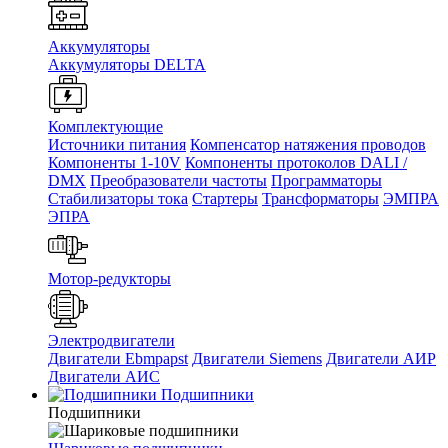
Аккумуляторы
Аккумуляторы DELTA
Комплектующие
Источники питания
Компенсатор натяжения проводов
Компоненты 1-10V
Компоненты протоколов DALI /
DMX
Преобразователи частоты
Программаторы
Стабилизаторы тока
Стартеры
Трансформаторы
ЭМПРА
ЭПРА
Мотор-редукторы
Электродвигатели
Двигатели Ebmpapst
Двигатели Siemens
Двигатели АИР
Двигатели АИС
Подшипники
Подшипники