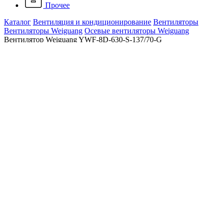
Прочее
Каталог
Вентиляция и кондиционирование
Вентиляторы
Вентиляторы Weiguang
Осевые вентиляторы Weiguang
Вентилятор Weiguang YWF-8D-630-S-137/70-G
Вентилятор Weiguang YWF-
8D-630-S-137/70-G
Наличие: много
15 529 ₽
/ шт.
До конца акции осталось:
00
дн.
00
час.
00
мин.
Производительность, м.куб./ч
6750
В корзину
Работаем только с контрагентами из РФ
Подарок при покупке