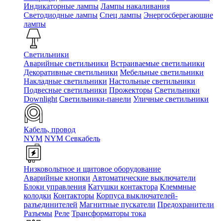
Индикаторные лампы
Лампы накаливания
Светодиодные лампы
Спец лампы
Энергосберегающие
лампы
Светильники
Аварийные светильники
Встраиваемые светильники
Декоративные светильники
Мебельные светильники
Накладные светильники
Настольные светильники
Подвесные светильники
Прожекторы
Светильники
Downlight
Светильники-панели
Уличные светильники
Кабель, провод
NYM
NYM Севкабель
Низковольтное и щитовое оборудование
Аварийные кнопки
Автоматические выключатели
Блоки управления
Катушки контактора
Клеммные
колодки
Контакторы
Корпуса выключателей-
разъединителей
Магнитные пускатели
Предохранители
Разъемы
Реле
Трансформаторы тока