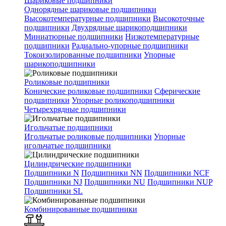
Шариковые подшипники
Однорядные шариковые подшипники
Высокотемпературные подшипники
Высокоточные
подшипники
Двухрядные шарикоподшипники
Миниатюрные подшипники
Низкотемпературные
подшипники
Радиально-упорные подшипники
Токоизолированные подшипники
Упорные
шарикоподшипники
Роликовые подшипники
Конические роликовые подшипники
Сферические
подшипники
Упорные роликоподшипники
Четырехрядные подшипники
Игольчатые подшипники
Игольчатые роликовые подшипники
Упорные
игольчатые подшипники
Цилиндрические подшипники
Подшипники N
Подшипники NN
Подшипники NCF
Подшипники NJ
Подшипники NU
Подшипники NUP
Подшипники SL
Комбинированные подшипники