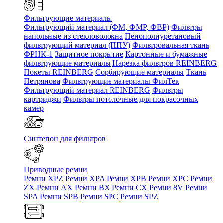
Фильтрующие материалы
Фильтрующий материал (ФМ, ФМР, ФВР)
Фильтры
напольные из стекловолокна
Пенополиуретановый
фильтрующий материал (ППУ)
Фильтровальная ткань
ФРНК-1
Защитное покрытие
Картонные и бумажные
фильтрующие материалы
Нарезка фильтров REINBERG
Покеты REINBERG
Сорбирующие материалы
Ткань
Петрянова
Фильтрующие материалы ФилТек
Фильтрующий материал REINBERG
Фильтры
картриджи
Фильтры потолочные для покрасочных
камер
Синтепон для фильтров
Приводные ремни
Ремни XPZ
Ремни XPA
Ремни XPB
Ремни XPC
Ремни
ZX
Ремни AX
Ремни BX
Ремни CX
Ремни 8V
Ремни
SPA
Ремни SPB
Ремни SPC
Ремни SPZ