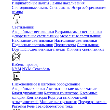
Индикаторные лампы
Лампы накаливания
Светодиодные лампы
Спец лампы
Энергосберегающие
лампы
Светильники
Аварийные светильники
Встраиваемые светильники
Декоративные светильники
Мебельные светильники
Накладные светильники
Настольные светильники
Подвесные светильники
Прожекторы
Светильники
Downlight
Светильники-панели
Уличные светильники
Кабель, провод
NYM
NYM Севкабель
Низковольтное и щитовое оборудование
Аварийные кнопки
Автоматические выключатели
Блоки управления
Катушки контактора
Клеммные
колодки
Контакторы
Корпуса выключателей-
разъединителей
Магнитные пускатели
Предохранители
Разъемы
Реле
Трансформаторы тока