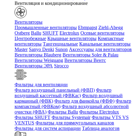
Вентиляция и кондиционирование
Вентиляторы
Промышленные вентиляторы
Ebmpapst
Ziehl-Abegg
Ostberg
Ballu
SHUFT
Electrolux
Осевые вентиляторы
Центробежные
Крышные вентиляторы
Компактные
вентиляторы
Тангенциальные
Канальные вентиляторы
Master
Sanyo Denki
Sunon
Аксессуары для вентиляторов
Вентиляторы Blauberg
Вентиляторы Soler & Palau
Вентиляторы Weiguang
Вентиляторы Вентс
Вентиляторы ЭРА
Sirocco
Фильтры для вентиляции
Фильтр воздушный панельный (ФВП)
Фильтр
воздушный кассетный (ФВКас)
Фильтр воздушный
карманный (ФВК)
Фильтр для фанкойла (ФВФ)
Фильтр
компактный (ФВКом)
Фильтр воздушный абсолютной
очистки (ФВА)
Фильтры Ballu
Фильтры Electrolux
Фильтры SHUFT
Фильтры Systemair
Фильтры VTS VS
VENTUS
Фильтры для прямоугольных каналов
Фильтры для систем аспирации
Таблица аналогов