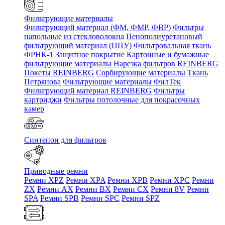
Фильтрующие материалы
Фильтрующий материал (ФМ, ФМР, ФВР)
Фильтры
напольные из стекловолокна
Пенополиуретановый
фильтрующий материал (ППУ)
Фильтровальная ткань
ФРНК-1
Защитное покрытие
Картонные и бумажные
фильтрующие материалы
Нарезка фильтров REINBERG
Покеты REINBERG
Сорбирующие материалы
Ткань
Петрянова
Фильтрующие материалы ФилТек
Фильтрующий материал REINBERG
Фильтры
картриджи
Фильтры потолочные для покрасочных
камер
Синтепон для фильтров
Приводные ремни
Ремни XPZ
Ремни XPA
Ремни XPB
Ремни XPC
Ремни
ZX
Ремни AX
Ремни BX
Ремни CX
Ремни 8V
Ремни
SPA
Ремни SPB
Ремни SPC
Ремни SPZ