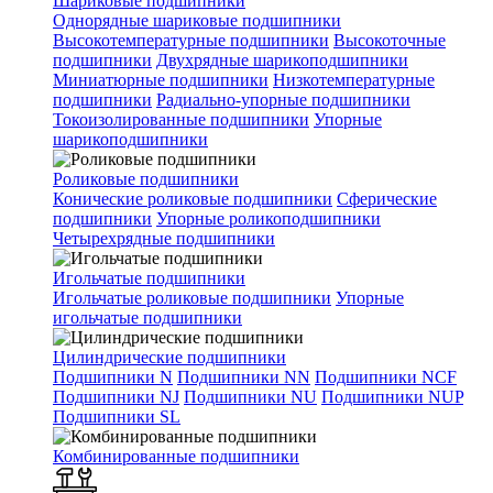
Шариковые подшипники
Однорядные шариковые подшипники
Высокотемпературные подшипники
Высокоточные
подшипники
Двухрядные шарикоподшипники
Миниатюрные подшипники
Низкотемпературные
подшипники
Радиально-упорные подшипники
Токоизолированные подшипники
Упорные
шарикоподшипники
Роликовые подшипники
Конические роликовые подшипники
Сферические
подшипники
Упорные роликоподшипники
Четырехрядные подшипники
Игольчатые подшипники
Игольчатые роликовые подшипники
Упорные
игольчатые подшипники
Цилиндрические подшипники
Подшипники N
Подшипники NN
Подшипники NCF
Подшипники NJ
Подшипники NU
Подшипники NUP
Подшипники SL
Комбинированные подшипники