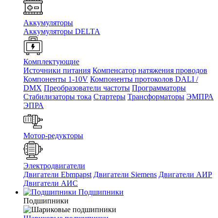
Аккумуляторы
Аккумуляторы DELTA
Комплектующие
Источники питания
Компенсатор натяжения проводов
Компоненты 1-10V
Компоненты протоколов DALI /
DMX
Преобразователи частоты
Программаторы
Стабилизаторы тока
Стартеры
Трансформаторы
ЭМПРА
ЭПРА
Мотор-редукторы
Электродвигатели
Двигатели Ebmpapst
Двигатели Siemens
Двигатели АИР
Двигатели АИС
Подшипники
Подшипники