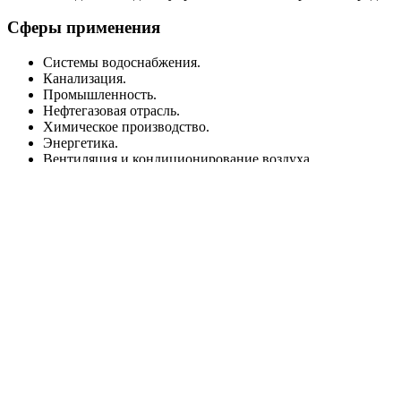
Сферы применения
Системы водоснабжения.
Канализация.
Промышленность.
Нефтегазовая отрасль.
Химическое производство.
Энергетика.
Вентиляция и кондиционирование воздуха.
Пожарная безопасность.
Подземные и надземные трубопроводы и др.
Затворы поворотные дисковые Benarmo Ду200 Ру10/16 -
устройства для запирания и регулирования потока на
трубопроводах, предназначенных для транспортировки воды
при широком диапазоне температур от -20°С до +140°С и
давления 1,0/1,6 МПа.
Принцип работы поворотного дискового
затвора Benarmo Ду200 Ру10/16
Чугунный диск перпендикулярен направлению
движения среды в закрытом положении.