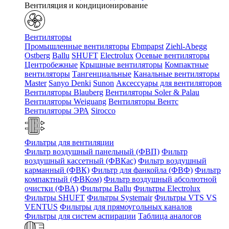
Вентиляция и кондиционирование
Вентиляторы
Промышленные вентиляторы
Ebmpapst
Ziehl-Abegg
Ostberg
Ballu
SHUFT
Electrolux
Осевые вентиляторы
Центробежные
Крышные вентиляторы
Компактные
вентиляторы
Тангенциальные
Канальные вентиляторы
Master
Sanyo Denki
Sunon
Аксессуары для вентиляторов
Вентиляторы Blauberg
Вентиляторы Soler & Palau
Вентиляторы Weiguang
Вентиляторы Вентс
Вентиляторы ЭРА
Sirocco
Фильтры для вентиляции
Фильтр воздушный панельный (ФВП)
Фильтр
воздушный кассетный (ФВКас)
Фильтр воздушный
карманный (ФВК)
Фильтр для фанкойла (ФВФ)
Фильтр
компактный (ФВКом)
Фильтр воздушный абсолютной
очистки (ФВА)
Фильтры Ballu
Фильтры Electrolux
Фильтры SHUFT
Фильтры Systemair
Фильтры VTS VS
VENTUS
Фильтры для прямоугольных каналов
Фильтры для систем аспирации
Таблица аналогов