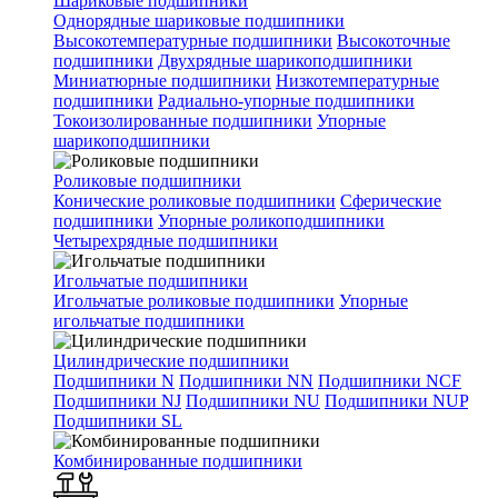
Шариковые подшипники
Однорядные шариковые подшипники
Высокотемпературные подшипники
Высокоточные
подшипники
Двухрядные шарикоподшипники
Миниатюрные подшипники
Низкотемпературные
подшипники
Радиально-упорные подшипники
Токоизолированные подшипники
Упорные
шарикоподшипники
Роликовые подшипники
Конические роликовые подшипники
Сферические
подшипники
Упорные роликоподшипники
Четырехрядные подшипники
Игольчатые подшипники
Игольчатые роликовые подшипники
Упорные
игольчатые подшипники
Цилиндрические подшипники
Подшипники N
Подшипники NN
Подшипники NCF
Подшипники NJ
Подшипники NU
Подшипники NUP
Подшипники SL
Комбинированные подшипники