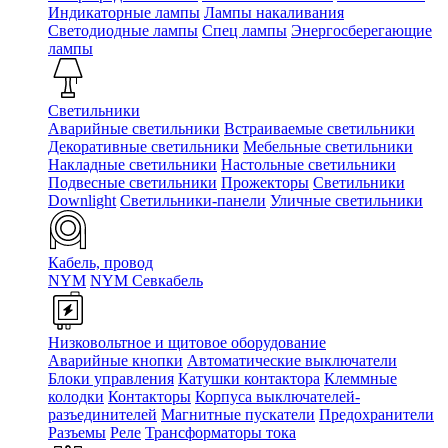
Индикаторные лампы
Лампы накаливания
Светодиодные лампы
Спец лампы
Энергосберегающие
лампы
Светильники
Аварийные светильники
Встраиваемые светильники
Декоративные светильники
Мебельные светильники
Накладные светильники
Настольные светильники
Подвесные светильники
Прожекторы
Светильники
Downlight
Светильники-панели
Уличные светильники
Кабель, провод
NYM
NYM Севкабель
Низковольтное и щитовое оборудование
Аварийные кнопки
Автоматические выключатели
Блоки управления
Катушки контактора
Клеммные
колодки
Контакторы
Корпуса выключателей-
разъединителей
Магнитные пускатели
Предохранители
Разъемы
Реле
Трансформаторы тока