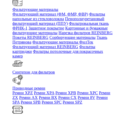
Фильтрующие материалы
Фильтрующий материал (ФМ, ФМР, ФВР)
Фильтры
напольные из стекловолокна
Пенополиуретановый
фильтрующий материал (ППУ)
Фильтровальная ткань
ФРНК-1
Защитное покрытие
Картонные и бумажные
фильтрующие материалы
Нарезка фильтров REINBERG
Покеты REINBERG
Сорбирующие материалы
Ткань
Петрянова
Фильтрующие материалы ФилТек
Фильтрующий материал REINBERG
Фильтры
картриджи
Фильтры потолочные для покрасочных
камер
Синтепон для фильтров
Приводные ремни
Ремни XPZ
Ремни XPA
Ремни XPB
Ремни XPC
Ремни
ZX
Ремни AX
Ремни BX
Ремни CX
Ремни 8V
Ремни
SPA
Ремни SPB
Ремни SPC
Ремни SPZ