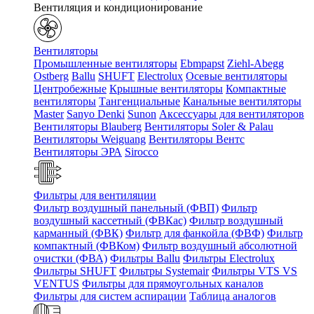
Вентиляция и кондиционирование
Вентиляторы
Промышленные вентиляторы
Ebmpapst
Ziehl-Abegg
Ostberg
Ballu
SHUFT
Electrolux
Осевые вентиляторы
Центробежные
Крышные вентиляторы
Компактные
вентиляторы
Тангенциальные
Канальные вентиляторы
Master
Sanyo Denki
Sunon
Аксессуары для вентиляторов
Вентиляторы Blauberg
Вентиляторы Soler & Palau
Вентиляторы Weiguang
Вентиляторы Вентс
Вентиляторы ЭРА
Sirocco
Фильтры для вентиляции
Фильтр воздушный панельный (ФВП)
Фильтр
воздушный кассетный (ФВКас)
Фильтр воздушный
карманный (ФВК)
Фильтр для фанкойла (ФВФ)
Фильтр
компактный (ФВКом)
Фильтр воздушный абсолютной
очистки (ФВА)
Фильтры Ballu
Фильтры Electrolux
Фильтры SHUFT
Фильтры Systemair
Фильтры VTS VS
VENTUS
Фильтры для прямоугольных каналов
Фильтры для систем аспирации
Таблица аналогов