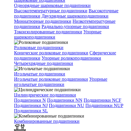
Шариковые подшипники
Однорядные шариковые подшипники
Высокотемпературные подшипники
Высокоточные
подшипники
Двухрядные шарикоподшипники
Миниатюрные подшипники
Низкотемпературные
подшипники
Радиально-упорные подшипники
Токоизолированные подшипники
Упорные
шарикоподшипники
Роликовые подшипники
Конические роликовые подшипники
Сферические
подшипники
Упорные роликоподшипники
Четырехрядные подшипники
Игольчатые подшипники
Игольчатые роликовые подшипники
Упорные
игольчатые подшипники
Цилиндрические подшипники
Подшипники N
Подшипники NN
Подшипники NCF
Подшипники NJ
Подшипники NU
Подшипники NUP
Подшипники SL
Комбинированные подшипники