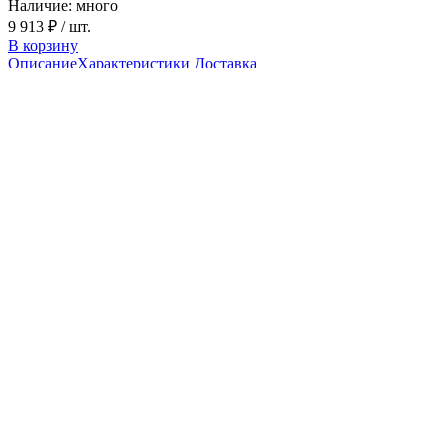
Наличие: много
9 913 ₽
/ шт.
В корзину
Описание
Характеристики
Доставка
Шаровой обратный клапан Benarmo
Ду80 Ру16
Чугунный шаровой обратный клапан Benarmo Ду80 Ру16
фланцевый - устройство, используемое в системах сантехники
и водоснабжения для контроля направления потока жидкости.
Он позволяет жидкости свободно протекать в одном
направлении, но предотвращает ее обратное движение.
Сфера применения шарового обратного клапана
Benarmo Ду80 Ру16
Водоснабжение
Отопление
Канализация
Строение и принцип работы обратного
чугунного шарового клапана Benarmo Ду80