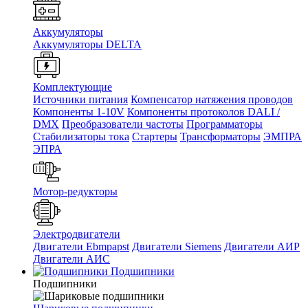
Аккумуляторы
Аккумуляторы DELTA
Комплектующие
Источники питания
Компенсатор натяжения проводов
Компоненты 1-10V
Компоненты протоколов DALI /
DMX
Преобразователи частоты
Программаторы
Стабилизаторы тока
Стартеры
Трансформаторы
ЭМПРА
ЭПРА
Мотор-редукторы
Электродвигатели
Двигатели Ebmpapst
Двигатели Siemens
Двигатели АИР
Двигатели АИС
Подшипники
Подшипники