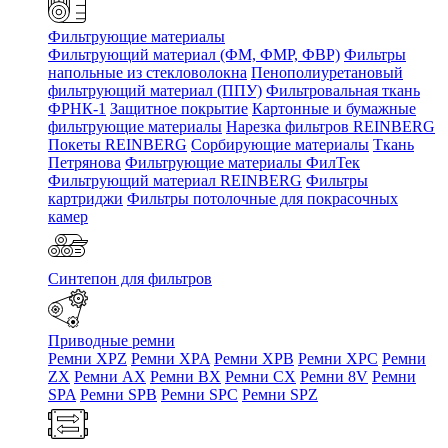
Фильтрующие материалы
Фильтрующий материал (ФМ, ФМР, ФВР)
Фильтры
напольные из стекловолокна
Пенополиуретановый
фильтрующий материал (ППУ)
Фильтровальная ткань
ФРНК-1
Защитное покрытие
Картонные и бумажные
фильтрующие материалы
Нарезка фильтров REINBERG
Покеты REINBERG
Сорбирующие материалы
Ткань
Петрянова
Фильтрующие материалы ФилТек
Фильтрующий материал REINBERG
Фильтры
картриджи
Фильтры потолочные для покрасочных
камер
Синтепон для фильтров
Приводные ремни
Ремни XPZ
Ремни XPA
Ремни XPB
Ремни XPC
Ремни
ZX
Ремни AX
Ремни BX
Ремни CX
Ремни 8V
Ремни
SPA
Ремни SPB
Ремни SPC
Ремни SPZ