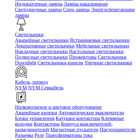
Индикаторные лампы
Лампы накаливания
Светодиодные лампы
Спец лампы
Энергосберегающие
лампы
Светильники
Аварийные светильники
Встраиваемые светильники
Декоративные светильники
Мебельные светильники
Накладные светильники
Настольные светильники
Подвесные светильники
Прожекторы
Светильники
Downlight
Светильники-панели
Уличные светильники
Кабель, провод
NYM
NYM Севкабель
Низковольтное и щитовое оборудование
Аварийные кнопки
Автоматические выключатели
Блоки управления
Катушки контактора
Клеммные
колодки
Контакторы
Корпуса выключателей-
разъединителей
Магнитные пускатели
Предохранители
Разъемы
Реле
Трансформаторы тока