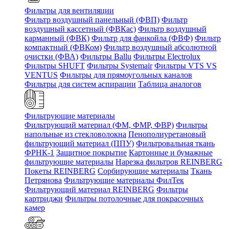
Фильтры для вентиляции
Фильтр воздушный панельный (ФВП)
Фильтр
воздушный кассетный (ФВКас)
Фильтр воздушный
карманный (ФВК)
Фильтр для фанкойла (ФВФ)
Фильтр
компактный (ФВКом)
Фильтр воздушный абсолютной
очистки (ФВА)
Фильтры Ballu
Фильтры Electrolux
Фильтры SHUFT
Фильтры Systemair
Фильтры VTS VS
VENTUS
Фильтры для прямоугольных каналов
Фильтры для систем аспирации
Таблица аналогов
Фильтрующие материалы
Фильтрующий материал (ФМ, ФМР, ФВР)
Фильтры
напольные из стекловолокна
Пенополиуретановый
фильтрующий материал (ППУ)
Фильтровальная ткань
ФРНК-1
Защитное покрытие
Картонные и бумажные
фильтрующие материалы
Нарезка фильтров REINBERG
Покеты REINBERG
Сорбирующие материалы
Ткань
Петрянова
Фильтрующие материалы ФилТек
Фильтрующий материал REINBERG
Фильтры
картриджи
Фильтры потолочные для покрасочных
камер