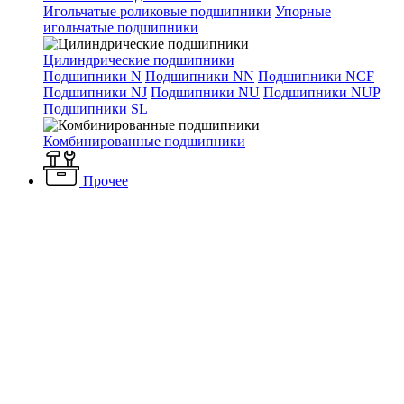
Игольчатые роликовые подшипники
Упорные
игольчатые подшипники
Цилиндрические подшипники
Подшипники N
Подшипники NN
Подшипники NCF
Подшипники NJ
Подшипники NU
Подшипники NUP
Подшипники SL
Комбинированные подшипники
Прочее
Каталог
Вентиляция и кондиционирование
Вентиляторы
Промышленные вентиляторы
Дутьевые вентиляторы /
Дымососы
Вентиляторы ДН
Дымосос ДН 13 без двигателя
Дымосос ДН 13 без двигателя
Артикул:
Наличие: много
498 913 ₽
/ шт.
До конца акции осталось: