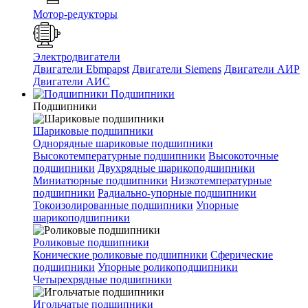
Мотор-редукторы
Электродвигатели
Двигатели Ebmpapst
Двигатели Siemens
Двигатели АИР
Двигатели АИС
Подшипники
Подшипники
Шариковые подшипники
Однорядные шариковые подшипники
Высокотемпературные подшипники
Высокоточные
подшипники
Двухрядные шарикоподшипники
Миниатюрные подшипники
Низкотемпературные
подшипники
Радиально-упорные подшипники
Токоизолированные подшипники
Упорные
шарикоподшипники
Роликовые подшипники
Конические роликовые подшипники
Сферические
подшипники
Упорные роликоподшипники
Четырехрядные подшипники
Игольчатые подшипники