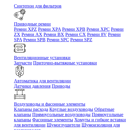
Синтепон для фильтров
Приводные ремни
Ремни XPZ
Ремни XPA
Ремни XPB
Ремни XPC
Ремни
ZX
Ремни AX
Ремни BX
Ремни CX
Ремни 8V
Ремни
SPA
Ремни SPB
Ремни SPC
Ремни SPZ
Вентиляционные установки
Запчасти
Приточно-вытяжные установки
Автоматика для вентиляции
Датчики давления
Приводы
Воздуховоды и фасонные элементы
Клапаны расхода
Круглые воздуховоды
Обратные
клапаны
Прямоугольные воздуховоды
Прямоугольные
клапаны
Фасонные элементы
Хомуты и гибкие вставки
для вентиляции
Шумоглушители
Шумоизоляция для