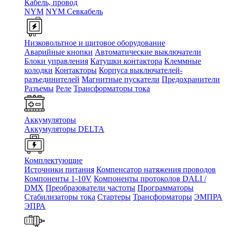
Кабель, провод
NYM
NYM Севкабель
Низковольтное и щитовое оборудование
Аварийные кнопки
Автоматические выключатели
Блоки управления
Катушки контактора
Клеммные
колодки
Контакторы
Корпуса выключателей-
разъединителей
Магнитные пускатели
Предохранители
Разъемы
Реле
Трансформаторы тока
Аккумуляторы
Аккумуляторы DELTA
Комплектующие
Источники питания
Компенсатор натяжения проводов
Компоненты 1-10V
Компоненты протоколов DALI /
DMX
Преобразователи частоты
Программаторы
Стабилизаторы тока
Стартеры
Трансформаторы
ЭМПРА
ЭПРА