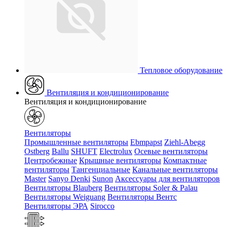
Тепловое оборудование
Вентиляция и кондиционирование
Вентиляция и кондиционирование
Вентиляторы
Промышленные вентиляторы
Ebmpapst
Ziehl-Abegg
Ostberg
Ballu
SHUFT
Electrolux
Осевые вентиляторы
Центробежные
Крышные вентиляторы
Компактные
вентиляторы
Тангенциальные
Канальные вентиляторы
Master
Sanyo Denki
Sunon
Аксессуары для вентиляторов
Вентиляторы Blauberg
Вентиляторы Soler & Palau
Вентиляторы Weiguang
Вентиляторы Вентс
Вентиляторы ЭРА
Sirocco