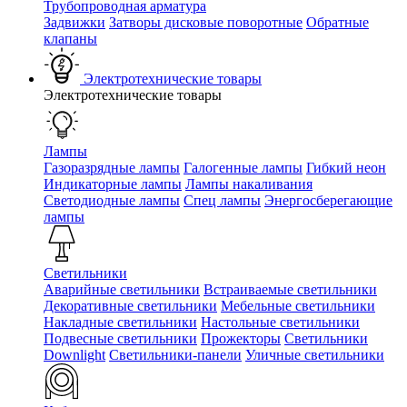
Трубопроводная арматура
Задвижки
Затворы дисковые поворотные
Обратные
клапаны
Электротехнические товары
Электротехнические товары
Лампы
Газоразрядные лампы
Галогенные лампы
Гибкий неон
Индикаторные лампы
Лампы накаливания
Светодиодные лампы
Спец лампы
Энергосберегающие
лампы
Светильники
Аварийные светильники
Встраиваемые светильники
Декоративные светильники
Мебельные светильники
Накладные светильники
Настольные светильники
Подвесные светильники
Прожекторы
Светильники
Downlight
Светильники-панели
Уличные светильники