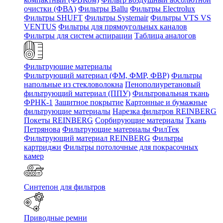
очистки (ФВА)
Фильтры Ballu
Фильтры Electrolux
Фильтры SHUFT
Фильтры Systemair
Фильтры VTS VS
VENTUS
Фильтры для прямоугольных каналов
Фильтры для систем аспирации
Таблица аналогов
Фильтрующие материалы
Фильтрующий материал (ФМ, ФМР, ФВР)
Фильтры
напольные из стекловолокна
Пенополиуретановый
фильтрующий материал (ППУ)
Фильтровальная ткань
ФРНК-1
Защитное покрытие
Картонные и бумажные
фильтрующие материалы
Нарезка фильтров REINBERG
Покеты REINBERG
Сорбирующие материалы
Ткань
Петрянова
Фильтрующие материалы ФилТек
Фильтрующий материал REINBERG
Фильтры
картриджи
Фильтры потолочные для покрасочных
камер
Синтепон для фильтров
Приводные ремни