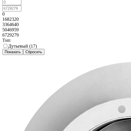
0
1682320
3364640
5046959
6729279
Тип
Дутьевый (
17
)