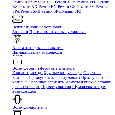
Ремни XPZ
Ремни XPA
Ремни XPB
Ремни XPC
Ремни
ZX
Ремни AX
Ремни BX
Ремни CX
Ремни 8V
Ремни
SPA
Ремни SPB
Ремни SPC
Ремни SPZ
Вентиляционные установки
Запчасти
Приточно-вытяжные установки
Автоматика для вентиляции
Датчики давления
Приводы
Воздуховоды и фасонные элементы
Клапаны расхода
Круглые воздуховоды
Обратные
клапаны
Прямоугольные воздуховоды
Прямоугольные
клапаны
Фасонные элементы
Хомуты и гибкие вставки
для вентиляции
Шумоглушители
Шумоизоляция для
воздуховодов
Воздухоочистители