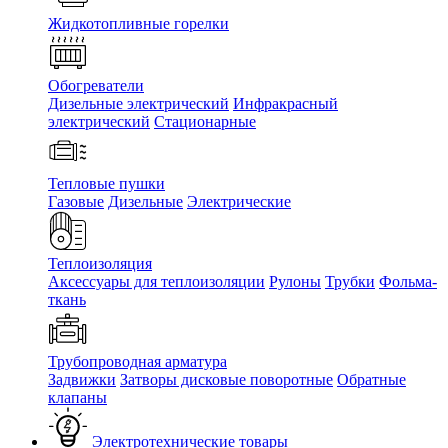
Жидкотопливные горелки
Обогреватели
Дизельные электрический
Инфракрасный
электрический
Стационарные
Тепловые пушки
Газовые
Дизельные
Электрические
Теплоизоляция
Аксессуары для теплоизоляции
Рулоны
Трубки
Фольма-
ткань
Трубопроводная арматура
Задвижки
Затворы дисковые поворотные
Обратные
клапаны
Электротехнические товары