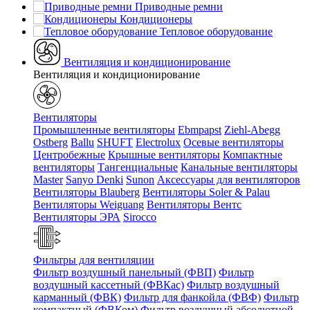
Приводные ремни
Кондиционеры
Тепловое оборудование
Вентиляция и кондиционирование
Вентиляция и кондиционирование
Вентиляторы
Промышленные вентиляторы
Ebmpapst
Ziehl-Abegg
Ostberg
Ballu
SHUFT
Electrolux
Осевые вентиляторы
Центробежные
Крышные вентиляторы
Компактные
вентиляторы
Тангенциальные
Канальные вентиляторы
Master
Sanyo Denki
Sunon
Аксессуары для вентиляторов
Вентиляторы Blauberg
Вентиляторы Soler & Palau
Вентиляторы Weiguang
Вентиляторы Вентс
Вентиляторы ЭРА
Sirocco
Фильтры для вентиляции
Фильтр воздушный панельный (ФВП)
Фильтр
воздушный кассетный (ФВКас)
Фильтр воздушный
карманный (ФВК)
Фильтр для фанкойла (ФВФ)
Фильтр
компактный (ФВКом)
Фильтр воздушный абсолютной