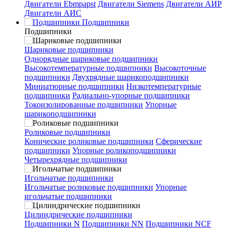
Двигатели Ebmpapst
Двигатели Siemens
Двигатели АИР
Двигатели АИС
Подшипники
Подшипники
Шариковые подшипники
Однорядные шариковые подшипники
Высокотемпературные подшипники
Высокоточные
подшипники
Двухрядные шарикоподшипники
Миниатюрные подшипники
Низкотемпературные
подшипники
Радиально-упорные подшипники
Токоизолированные подшипники
Упорные
шарикоподшипники
Роликовые подшипники
Конические роликовые подшипники
Сферические
подшипники
Упорные роликоподшипники
Четырехрядные подшипники
Игольчатые подшипники
Игольчатые роликовые подшипники
Упорные
игольчатые подшипники
Цилиндрические подшипники
Подшипники N
Подшипники NN
Подшипники NCF