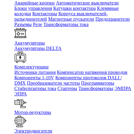
Аварийные кнопки
Автоматические выключатели
Блоки управления
Катушки контактора
Клеммные
колодки
Контакторы
Корпуса выключателей-
разъединителей
Магнитные пускатели
Предохранители
Разъемы
Реле
Трансформаторы тока
Аккумуляторы
Аккумуляторы DELTA
Комплектующие
Источники питания
Компенсатор натяжения проводов
Компоненты 1-10V
Компоненты протоколов DALI /
DMX
Преобразователи частоты
Программаторы
Стабилизаторы тока
Стартеры
Трансформаторы
ЭМПРА
ЭПРА
Мотор-редукторы
Электродвигатели