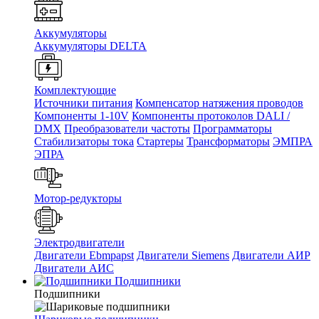
Аккумуляторы
Аккумуляторы DELTA
Комплектующие
Источники питания
Компенсатор натяжения проводов
Компоненты 1-10V
Компоненты протоколов DALI /
DMX
Преобразователи частоты
Программаторы
Стабилизаторы тока
Стартеры
Трансформаторы
ЭМПРА
ЭПРА
Мотор-редукторы
Электродвигатели
Двигатели Ebmpapst
Двигатели Siemens
Двигатели АИР
Двигатели АИС
Подшипники
Подшипники