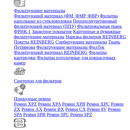
Фильтрующие материалы
Фильтрующий материал (ФМ, ФМР, ФВР)
Фильтры
напольные из стекловолокна
Пенополиуретановый
фильтрующий материал (ППУ)
Фильтровальная ткань
ФРНК-1
Защитное покрытие
Картонные и бумажные
фильтрующие материалы
Нарезка фильтров REINBERG
Покеты REINBERG
Сорбирующие материалы
Ткань
Петрянова
Фильтрующие материалы ФилТек
Фильтрующий материал REINBERG
Фильтры
картриджи
Фильтры потолочные для покрасочных
камер
Синтепон для фильтров
Приводные ремни
Ремни XPZ
Ремни XPA
Ремни XPB
Ремни XPC
Ремни
ZX
Ремни AX
Ремни BX
Ремни CX
Ремни 8V
Ремни
SPA
Ремни SPB
Ремни SPC
Ремни SPZ