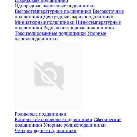
Шариковые подшипники
Однорядные шариковые подшипники
Высокотемпературные подшипники
Высокоточные
подшипники
Двухрядные шарикоподшипники
Миниатюрные подшипники
Низкотемпературные
подшипники
Радиально-упорные подшипники
Токоизолированные подшипники
Упорные
шарикоподшипники
Роликовые подшипники
Конические роликовые подшипники
Сферические
подшипники
Упорные роликоподшипники
Четырехрядные подшипники