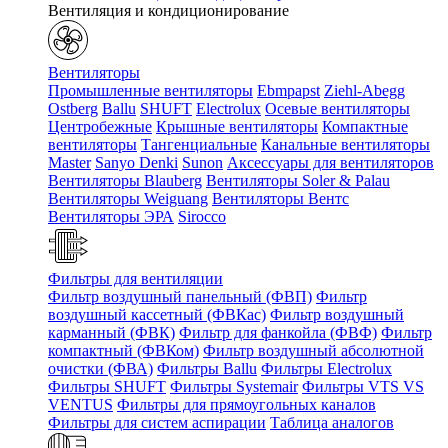
Вентиляция и кондиционирование
Вентиляторы
Промышленные вентиляторы
Ebmpapst
Ziehl-Abegg
Ostberg
Ballu
SHUFT
Electrolux
Осевые вентиляторы
Центробежные
Крышные вентиляторы
Компактные
вентиляторы
Тангенциальные
Канальные вентиляторы
Master
Sanyo Denki
Sunon
Аксессуары для вентиляторов
Вентиляторы Blauberg
Вентиляторы Soler & Palau
Вентиляторы Weiguang
Вентиляторы Вентс
Вентиляторы ЭРА
Sirocco
Фильтры для вентиляции
Фильтр воздушный панельный (ФВП)
Фильтр
воздушный кассетный (ФВКас)
Фильтр воздушный
карманный (ФВК)
Фильтр для фанкойла (ФВФ)
Фильтр
компактный (ФВКом)
Фильтр воздушный абсолютной
очистки (ФВА)
Фильтры Ballu
Фильтры Electrolux
Фильтры SHUFT
Фильтры Systemair
Фильтры VTS VS
VENTUS
Фильтры для прямоугольных каналов
Фильтры для систем аспирации
Таблица аналогов