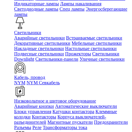
Индикаторные лампы
Лампы накаливания
Светодиодные лампы
Спец лампы
Энергосберегающие
лампы
Светильники
Аварийные светильники
Встраиваемые светильники
Декоративные светильники
Мебельные светильники
Накладные светильники
Настольные светильники
Подвесные светильники
Прожекторы
Светильники
Downlight
Светильники-панели
Уличные светильники
Кабель, провод
NYM
NYM Севкабель
Низковольтное и щитовое оборудование
Аварийные кнопки
Автоматические выключатели
Блоки управления
Катушки контактора
Клеммные
колодки
Контакторы
Корпуса выключателей-
разъединителей
Магнитные пускатели
Предохранители
Разъемы
Реле
Трансформаторы тока