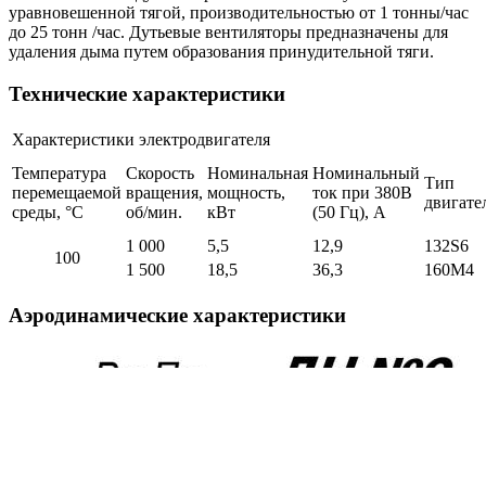
уравновешенной тягой, производительностью от 1 тонны/час
до 25 тонн /час. Дутьевые вентиляторы предназначены для
удаления дыма путем образования принудительной тяги.
Технические характеристики
Характеристики электродвигателя
Температура
Скорость
Номинальная
Номинальный
Тип
перемещаемой
вращения,
мощность,
ток при 380В
двигате
среды, °С
об/мин.
кВт
(50 Гц), А
1 000
5,5
12,9
132S6
100
1 500
18,5
36,3
160М4
Аэродинамические характеристики