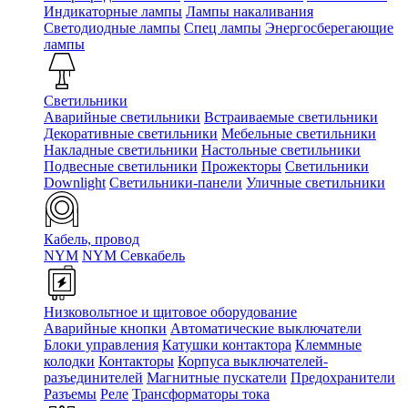
Индикаторные лампы
Лампы накаливания
Светодиодные лампы
Спец лампы
Энергосберегающие
лампы
Светильники
Аварийные светильники
Встраиваемые светильники
Декоративные светильники
Мебельные светильники
Накладные светильники
Настольные светильники
Подвесные светильники
Прожекторы
Светильники
Downlight
Светильники-панели
Уличные светильники
Кабель, провод
NYM
NYM Севкабель
Низковольтное и щитовое оборудование
Аварийные кнопки
Автоматические выключатели
Блоки управления
Катушки контактора
Клеммные
колодки
Контакторы
Корпуса выключателей-
разъединителей
Магнитные пускатели
Предохранители
Разъемы
Реле
Трансформаторы тока