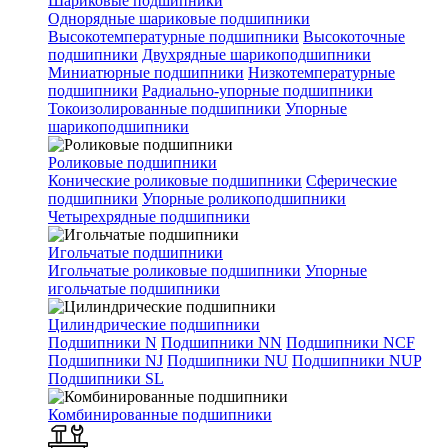
Шариковые подшипники
Однорядные шариковые подшипники
Высокотемпературные подшипники
Высокоточные
подшипники
Двухрядные шарикоподшипники
Миниатюрные подшипники
Низкотемпературные
подшипники
Радиально-упорные подшипники
Токоизолированные подшипники
Упорные
шарикоподшипники
Роликовые подшипники
Конические роликовые подшипники
Сферические
подшипники
Упорные роликоподшипники
Четырехрядные подшипники
Игольчатые подшипники
Игольчатые роликовые подшипники
Упорные
игольчатые подшипники
Цилиндрические подшипники
Подшипники N
Подшипники NN
Подшипники NCF
Подшипники NJ
Подшипники NU
Подшипники NUP
Подшипники SL
Комбинированные подшипники