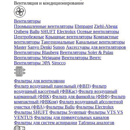
Вентиляция и кондиционирование
Вентиляторы
Промышленные вентиляторы
Ebmpapst
Ziehl-Abegg
Ostberg
Ballu
SHUFT
Electrolux
Осевые вентиляторы
Центробежные
Крышные вентиляторы
Компактные
вентиляторы
Тангенциальные
Канальные вентиляторы
Master
Sanyo Denki
Sunon
Аксессуары для вентиляторов
Вентиляторы Blauberg
Вентиляторы Soler & Palau
Вентиляторы Weiguang
Вентиляторы Вентс
Вентиляторы ЭРА
Sirocco
Фильтры для вентиляции
Фильтр воздушный панельный (ФВП)
Фильтр
воздушный кассетный (ФВКас)
Фильтр воздушный
карманный (ФВК)
Фильтр для фанкойла (ФВФ)
Фильтр
компактный (ФВКом)
Фильтр воздушный абсолютной
очистки (ФВА)
Фильтры Ballu
Фильтры Electrolux
Фильтры SHUFT
Фильтры Systemair
Фильтры VTS VS
VENTUS
Фильтры для прямоугольных каналов
Фильтры для систем аспирации
Таблица аналогов