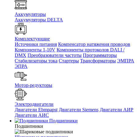
Аккумуляторы
Аккумуляторы DELTA
Комплектующие
Источники питания
Компенсатор натяжения проводов
Компоненты 1-10V
Компоненты протоколов DALI /
DMX
Преобразователи частоты
Программаторы
Стабилизаторы тока
Стартеры
Трансформаторы
ЭМПРА
ЭПРА
Мотор-редукторы
Электродвигатели
Двигатели Ebmpapst
Двигатели Siemens
Двигатели АИР
Двигатели АИС
Подшипники
Подшипники