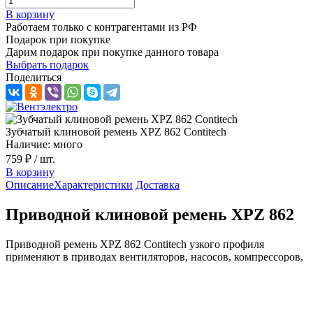
В корзину
Работаем только с контрагентами из РФ
Подарок при покупке
Дарим подарок при покупке данного товара
Выбрать подарок
Поделиться
Зубчатый клиновой ремень XPZ 862 Contitech
Наличие: много
759 ₽
/ шт.
В корзину
Описание
Характеристики
Доставка
Приводной клиновой ремень XPZ 862
Приводной ремень XPZ 862 Contitech узкого профиля
применяют в приводах вентиляторов, насосов, компрессоров,
конвейеров, станков и другого промышленного привода.
Передаёт крутящий момент за счёт клинового зацепления с
ручьями шкивов, обеспечивают стабильную работу при
высоких скоростях и позволяет делать привод компактным.