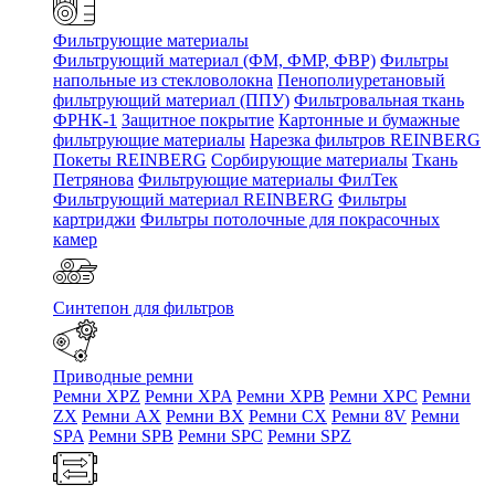
Фильтрующие материалы
Фильтрующий материал (ФМ, ФМР, ФВР)
Фильтры
напольные из стекловолокна
Пенополиуретановый
фильтрующий материал (ППУ)
Фильтровальная ткань
ФРНК-1
Защитное покрытие
Картонные и бумажные
фильтрующие материалы
Нарезка фильтров REINBERG
Покеты REINBERG
Сорбирующие материалы
Ткань
Петрянова
Фильтрующие материалы ФилТек
Фильтрующий материал REINBERG
Фильтры
картриджи
Фильтры потолочные для покрасочных
камер
Синтепон для фильтров
Приводные ремни
Ремни XPZ
Ремни XPA
Ремни XPB
Ремни XPC
Ремни
ZX
Ремни AX
Ремни BX
Ремни CX
Ремни 8V
Ремни
SPA
Ремни SPB
Ремни SPC
Ремни SPZ