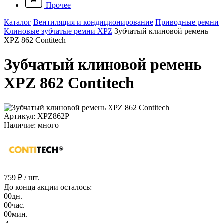
Прочее
Каталог
Вентиляция и кондиционирование
Приводные ремни
Клиновые зубчатые ремни XPZ
Зубчатый клиновой ремень
XPZ 862 Contitech
Зубчатый клиновой ремень
XPZ 862 Contitech
Артикул: XPZ862P
Наличие: много
759 ₽
/ шт.
До конца акции осталось:
00
дн.
00
час.
00
мин.