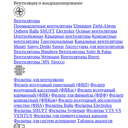
Вентиляция и кондиционирование
Вентиляторы
Промышленные вентиляторы
Ebmpapst
Ziehl-Abegg
Ostberg
Ballu
SHUFT
Electrolux
Осевые вентиляторы
Центробежные
Крышные вентиляторы
Компактные
вентиляторы
Тангенциальные
Канальные вентиляторы
Master
Sanyo Denki
Sunon
Аксессуары для вентиляторов
Вентиляторы Blauberg
Вентиляторы Soler & Palau
Вентиляторы Weiguang
Вентиляторы Вентс
Вентиляторы ЭРА
Sirocco
Фильтры для вентиляции
Фильтр воздушный панельный (ФВП)
Фильтр
воздушный кассетный (ФВКас)
Фильтр воздушный
карманный (ФВК)
Фильтр для фанкойла (ФВФ)
Фильтр
компактный (ФВКом)
Фильтр воздушный абсолютной
очистки (ФВА)
Фильтры Ballu
Фильтры Electrolux
Фильтры SHUFT
Фильтры Systemair
Фильтры VTS VS
VENTUS
Фильтры для прямоугольных каналов
Фильтры для систем аспирации
Таблица аналогов