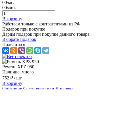
00
час.
00
мин.
В корзину
Работаем только с контрагентами из РФ
Подарок при покупке
Дарим подарок при покупке данного товара
Выбрать подарок
Поделиться
Ремень XPZ 950
Наличие: много
752 ₽
/ шт.
В корзину
Описание
Характеристики
Доставка
Зубчатый ремень XPZ 950 клиновой
Ремень клиновой XPZ 950 обеспечивает эффективную
передачу мощности от двигателя к оборудованию.
Применяется в станках и промышленных установках,