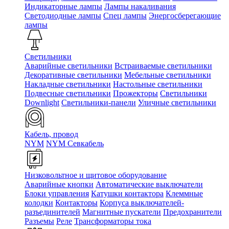
Индикаторные лампы
Лампы накаливания
Светодиодные лампы
Спец лампы
Энергосберегающие
лампы
Светильники
Аварийные светильники
Встраиваемые светильники
Декоративные светильники
Мебельные светильники
Накладные светильники
Настольные светильники
Подвесные светильники
Прожекторы
Светильники
Downlight
Светильники-панели
Уличные светильники
Кабель, провод
NYM
NYM Севкабель
Низковольтное и щитовое оборудование
Аварийные кнопки
Автоматические выключатели
Блоки управления
Катушки контактора
Клеммные
колодки
Контакторы
Корпуса выключателей-
разъединителей
Магнитные пускатели
Предохранители
Разъемы
Реле
Трансформаторы тока