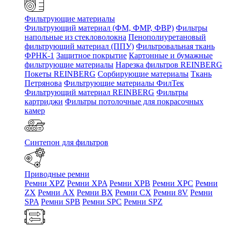
Фильтрующие материалы
Фильтрующий материал (ФМ, ФМР, ФВР)
Фильтры
напольные из стекловолокна
Пенополиуретановый
фильтрующий материал (ППУ)
Фильтровальная ткань
ФРНК-1
Защитное покрытие
Картонные и бумажные
фильтрующие материалы
Нарезка фильтров REINBERG
Покеты REINBERG
Сорбирующие материалы
Ткань
Петрянова
Фильтрующие материалы ФилТек
Фильтрующий материал REINBERG
Фильтры
картриджи
Фильтры потолочные для покрасочных
камер
Синтепон для фильтров
Приводные ремни
Ремни XPZ
Ремни XPA
Ремни XPB
Ремни XPC
Ремни
ZX
Ремни AX
Ремни BX
Ремни CX
Ремни 8V
Ремни
SPA
Ремни SPB
Ремни SPC
Ремни SPZ