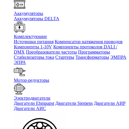
Аккумуляторы
Аккумуляторы DELTA
Комплектующие
Источники питания
Компенсатор натяжения проводов
Компоненты 1-10V
Компоненты протоколов DALI /
DMX
Преобразователи частоты
Программаторы
Стабилизаторы тока
Стартеры
Трансформаторы
ЭМПРА
ЭПРА
Мотор-редукторы
Электродвигатели
Двигатели Ebmpapst
Двигатели Siemens
Двигатели АИР
Двигатели АИС