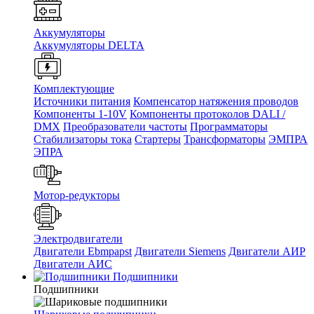
Аккумуляторы
Аккумуляторы DELTA
Комплектующие
Источники питания
Компенсатор натяжения проводов
Компоненты 1-10V
Компоненты протоколов DALI /
DMX
Преобразователи частоты
Программаторы
Стабилизаторы тока
Стартеры
Трансформаторы
ЭМПРА
ЭПРА
Мотор-редукторы
Электродвигатели
Двигатели Ebmpapst
Двигатели Siemens
Двигатели АИР
Двигатели АИС
Подшипники
Подшипники