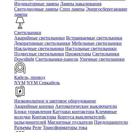
Индикаторные лампы
Лампы накаливания
Светодиодные лампы
Спец лампы
Энергосберегающие
лампы
Светильники
Аварийные светильники
Встраиваемые светильники
Декоративные светильники
Мебельные светильники
Накладные светильники
Настольные светильники
Подвесные светильники
Прожекторы
Светильники
Downlight
Светильники-панели
Уличные светильники
Кабель, провод
NYM
NYM Севкабель
Низковольтное и щитовое оборудование
Аварийные кнопки
Автоматические выключатели
Блоки управления
Катушки контактора
Клеммные
колодки
Контакторы
Корпуса выключателей-
разъединителей
Магнитные пускатели
Предохранители
Разъемы
Реле
Трансформаторы тока