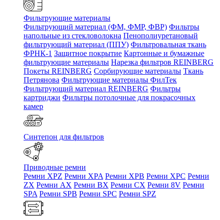
Фильтрующие материалы
Фильтрующий материал (ФМ, ФМР, ФВР)
Фильтры
напольные из стекловолокна
Пенополиуретановый
фильтрующий материал (ППУ)
Фильтровальная ткань
ФРНК-1
Защитное покрытие
Картонные и бумажные
фильтрующие материалы
Нарезка фильтров REINBERG
Покеты REINBERG
Сорбирующие материалы
Ткань
Петрянова
Фильтрующие материалы ФилТек
Фильтрующий материал REINBERG
Фильтры
картриджи
Фильтры потолочные для покрасочных
камер
Синтепон для фильтров
Приводные ремни
Ремни XPZ
Ремни XPA
Ремни XPB
Ремни XPC
Ремни
ZX
Ремни AX
Ремни BX
Ремни CX
Ремни 8V
Ремни
SPA
Ремни SPB
Ремни SPC
Ремни SPZ