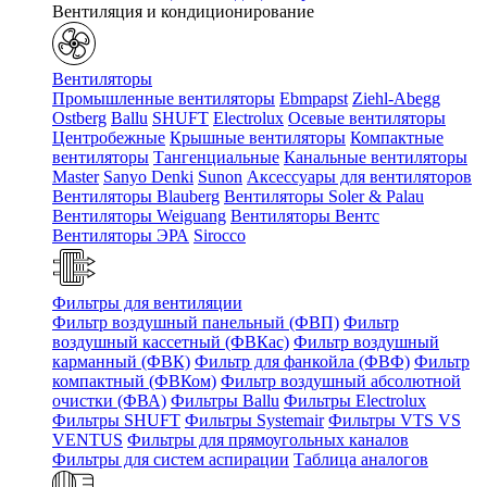
Вентиляция и кондиционирование
Вентиляторы
Промышленные вентиляторы
Ebmpapst
Ziehl-Abegg
Ostberg
Ballu
SHUFT
Electrolux
Осевые вентиляторы
Центробежные
Крышные вентиляторы
Компактные
вентиляторы
Тангенциальные
Канальные вентиляторы
Master
Sanyo Denki
Sunon
Аксессуары для вентиляторов
Вентиляторы Blauberg
Вентиляторы Soler & Palau
Вентиляторы Weiguang
Вентиляторы Вентс
Вентиляторы ЭРА
Sirocco
Фильтры для вентиляции
Фильтр воздушный панельный (ФВП)
Фильтр
воздушный кассетный (ФВКас)
Фильтр воздушный
карманный (ФВК)
Фильтр для фанкойла (ФВФ)
Фильтр
компактный (ФВКом)
Фильтр воздушный абсолютной
очистки (ФВА)
Фильтры Ballu
Фильтры Electrolux
Фильтры SHUFT
Фильтры Systemair
Фильтры VTS VS
VENTUS
Фильтры для прямоугольных каналов
Фильтры для систем аспирации
Таблица аналогов