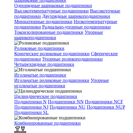
Шариковые подшипники
Однорядные шариковые подшипники
Высокотемпературные подшипники
Высокоточные
подшипники
Двухрядные шарикоподшипники
Миниатюрные подшипники
Низкотемпературные
подшипники
Радиально-упорные подшипники
Токоизолированные подшипники
Упорные
шарикоподшипники
Роликовые подшипники
Конические роликовые подшипники
Сферические
подшипники
Упорные роликоподшипники
Четырехрядные подшипники
Игольчатые подшипники
Игольчатые роликовые подшипники
Упорные
игольчатые подшипники
Цилиндрические подшипники
Подшипники N
Подшипники NN
Подшипники NCF
Подшипники NJ
Подшипники NU
Подшипники NUP
Подшипники SL
Комбинированные подшипники