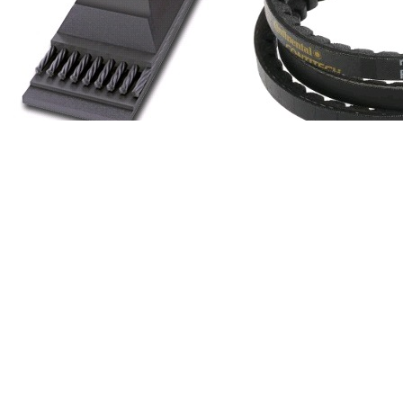
Ремень XPZ 975
Наличие: много
759 ₽
/ шт.
В корзину
Описание
Характеристики
Доставка
Зубчатый ремень XPZ 975 клиновой
Ремень клиновой XPZ 975 обеспечивает эффективную
передачу мощности от двигателя к оборудованию.
Применяется в станках и промышленных установках,
сельскохозяйственной и строительной технике,
системах
вентиляции
и кондиционирования жилых домов, складских и
производственных объектов. Продукция немецкого бренда