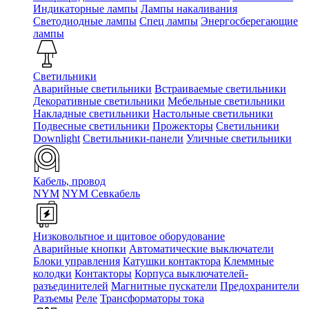
Индикаторные лампы
Лампы накаливания
Светодиодные лампы
Спец лампы
Энергосберегающие
лампы
Светильники
Аварийные светильники
Встраиваемые светильники
Декоративные светильники
Мебельные светильники
Накладные светильники
Настольные светильники
Подвесные светильники
Прожекторы
Светильники
Downlight
Светильники-панели
Уличные светильники
Кабель, провод
NYM
NYM Севкабель
Низковольтное и щитовое оборудование
Аварийные кнопки
Автоматические выключатели
Блоки управления
Катушки контактора
Клеммные
колодки
Контакторы
Корпуса выключателей-
разъединителей
Магнитные пускатели
Предохранители
Разъемы
Реле
Трансформаторы тока