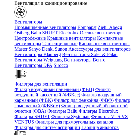
Вентиляция и кондиционирование
Вентиляторы
Промышленные вентиляторы
Ebmpapst
Ziehl-Abegg
Ostberg
Ballu
SHUFT
Electrolux
Осевые вентиляторы
Центробежные
Крышные вентиляторы
Компактные
вентиляторы
Тангенциальные
Канальные вентиляторы
Master
Sanyo Denki
Sunon
Аксессуары для вентиляторов
Вентиляторы Blauberg
Вентиляторы Soler & Palau
Вентиляторы Weiguang
Вентиляторы Вентс
Вентиляторы ЭРА
Sirocco
Фильтры для вентиляции
Фильтр воздушный панельный (ФВП)
Фильтр
воздушный кассетный (ФВКас)
Фильтр воздушный
карманный (ФВК)
Фильтр для фанкойла (ФВФ)
Фильтр
компактный (ФВКом)
Фильтр воздушный абсолютной
очистки (ФВА)
Фильтры Ballu
Фильтры Electrolux
Фильтры SHUFT
Фильтры Systemair
Фильтры VTS VS
VENTUS
Фильтры для прямоугольных каналов
Фильтры для систем аспирации
Таблица аналогов