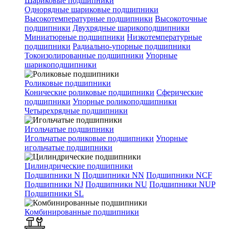
Шариковые подшипники
Однорядные шариковые подшипники
Высокотемпературные подшипники
Высокоточные
подшипники
Двухрядные шарикоподшипники
Миниатюрные подшипники
Низкотемпературные
подшипники
Радиально-упорные подшипники
Токоизолированные подшипники
Упорные
шарикоподшипники
Роликовые подшипники
Конические роликовые подшипники
Сферические
подшипники
Упорные роликоподшипники
Четырехрядные подшипники
Игольчатые подшипники
Игольчатые роликовые подшипники
Упорные
игольчатые подшипники
Цилиндрические подшипники
Подшипники N
Подшипники NN
Подшипники NCF
Подшипники NJ
Подшипники NU
Подшипники NUP
Подшипники SL
Комбинированные подшипники