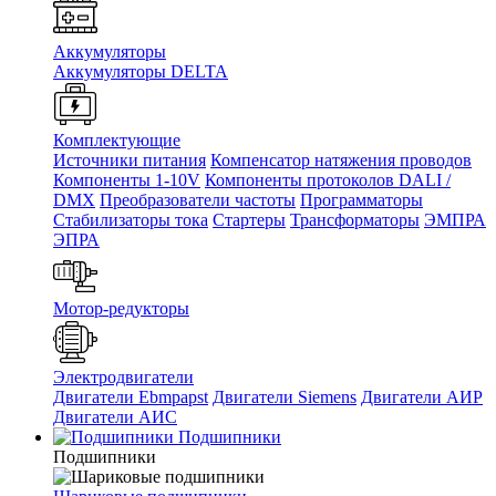
Аккумуляторы
Аккумуляторы DELTA
Комплектующие
Источники питания
Компенсатор натяжения проводов
Компоненты 1-10V
Компоненты протоколов DALI /
DMX
Преобразователи частоты
Программаторы
Стабилизаторы тока
Стартеры
Трансформаторы
ЭМПРА
ЭПРА
Мотор-редукторы
Электродвигатели
Двигатели Ebmpapst
Двигатели Siemens
Двигатели АИР
Двигатели АИС
Подшипники
Подшипники