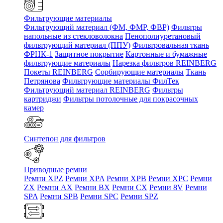
Фильтрующие материалы
Фильтрующий материал (ФМ, ФМР, ФВР)
Фильтры
напольные из стекловолокна
Пенополиуретановый
фильтрующий материал (ППУ)
Фильтровальная ткань
ФРНК-1
Защитное покрытие
Картонные и бумажные
фильтрующие материалы
Нарезка фильтров REINBERG
Покеты REINBERG
Сорбирующие материалы
Ткань
Петрянова
Фильтрующие материалы ФилТек
Фильтрующий материал REINBERG
Фильтры
картриджи
Фильтры потолочные для покрасочных
камер
Синтепон для фильтров
Приводные ремни
Ремни XPZ
Ремни XPA
Ремни XPB
Ремни XPC
Ремни
ZX
Ремни AX
Ремни BX
Ремни CX
Ремни 8V
Ремни
SPA
Ремни SPB
Ремни SPC
Ремни SPZ