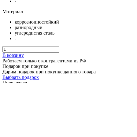
-
Материал
коррозионностойкий
разнородный
углеродистая сталь
-
В корзину
Работаем только с контрагентами из РФ
Подарок при покупке
Дарим подарок при покупке данного товара
Выбрать подарок
Поделиться
Крышный вентилятор ВКР-8 5,5 кВт 1000 об/мин
Наличие: много
129 289 ₽
/ шт.
Подробнее
Описание
Характеристики
Доставка