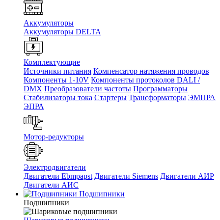
Аккумуляторы
Аккумуляторы DELTA
Комплектующие
Источники питания
Компенсатор натяжения проводов
Компоненты 1-10V
Компоненты протоколов DALI /
DMX
Преобразователи частоты
Программаторы
Стабилизаторы тока
Стартеры
Трансформаторы
ЭМПРА
ЭПРА
Мотор-редукторы
Электродвигатели
Двигатели Ebmpapst
Двигатели Siemens
Двигатели АИР
Двигатели АИС
Подшипники
Подшипники