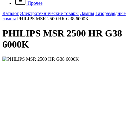
Прочее
Каталог
Электротехнические товары
Лампы
Газоразрядные
лампы
PHILIPS MSR 2500 HR G38 6000K
PHILIPS MSR 2500 HR G38
6000K
Артикул: 872790092604000
Наличие: много
22 954 ₽
/ шт.
До конца акции осталось:
00
дн.
00
час.
00
мин.
Напряжение, B
215
Мощность, Вт
2500
В корзину