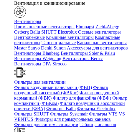
Вентиляция и кондиционирование
Вентиляторы
Промышленные вентиляторы
Ebmpapst
Ziehl-Abegg
Ostberg
Ballu
SHUFT
Electrolux
Осевые вентиляторы
Центробежные
Крышные вентиляторы
Компактные
вентиляторы
Тангенциальные
Канальные вентиляторы
Master
Sanyo Denki
Sunon
Аксессуары для вентиляторов
Вентиляторы Blauberg
Вентиляторы Soler & Palau
Вентиляторы Weiguang
Вентиляторы Вентс
Вентиляторы ЭРА
Sirocco
Фильтры для вентиляции
Фильтр воздушный панельный (ФВП)
Фильтр
воздушный кассетный (ФВКас)
Фильтр воздушный
карманный (ФВК)
Фильтр для фанкойла (ФВФ)
Фильтр
компактный (ФВКом)
Фильтр воздушный абсолютной
очистки (ФВА)
Фильтры Ballu
Фильтры Electrolux
Фильтры SHUFT
Фильтры Systemair
Фильтры VTS VS
VENTUS
Фильтры для прямоугольных каналов
Фильтры для систем аспирации
Таблица аналогов