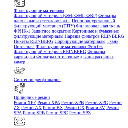
Фильтрующие материалы
Фильтрующий материал (ФМ, ФМР, ФВР)
Фильтры
напольные из стекловолокна
Пенополиуретановый
фильтрующий материал (ППУ)
Фильтровальная ткань
ФРНК-1
Защитное покрытие
Картонные и бумажные
фильтрующие материалы
Нарезка фильтров REINBERG
Покеты REINBERG
Сорбирующие материалы
Ткань
Петрянова
Фильтрующие материалы ФилТек
Фильтрующий материал REINBERG
Фильтры
картриджи
Фильтры потолочные для покрасочных
камер
Синтепон для фильтров
Приводные ремни
Ремни XPZ
Ремни XPA
Ремни XPB
Ремни XPC
Ремни
ZX
Ремни AX
Ремни BX
Ремни CX
Ремни 8V
Ремни
SPA
Ремни SPB
Ремни SPC
Ремни SPZ