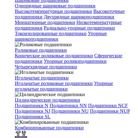
Шариковые подшипники
Однорядные шариковые подшипники
Высокотемпературные подшипники
Высокоточные
подшипники
Двухрядные шарикоподшипники
Миниатюрные подшипники
Низкотемпературные
подшипники
Радиально-упорные подшипники
Токоизолированные подшипники
Упорные
шарикоподшипники
Роликовые подшипники
Конические роликовые подшипники
Сферические
подшипники
Упорные роликоподшипники
Четырехрядные подшипники
Игольчатые подшипники
Игольчатые роликовые подшипники
Упорные
игольчатые подшипники
Цилиндрические подшипники
Подшипники N
Подшипники NN
Подшипники NCF
Подшипники NJ
Подшипники NU
Подшипники NUP
Подшипники SL
Комбинированные подшипники