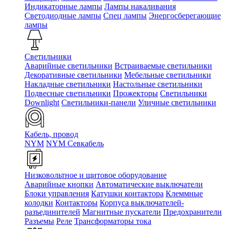
Индикаторные лампы
Лампы накаливания
Светодиодные лампы
Спец лампы
Энергосберегающие
лампы
Светильники
Аварийные светильники
Встраиваемые светильники
Декоративные светильники
Мебельные светильники
Накладные светильники
Настольные светильники
Подвесные светильники
Прожекторы
Светильники
Downlight
Светильники-панели
Уличные светильники
Кабель, провод
NYM
NYM Севкабель
Низковольтное и щитовое оборудование
Аварийные кнопки
Автоматические выключатели
Блоки управления
Катушки контактора
Клеммные
колодки
Контакторы
Корпуса выключателей-
разъединителей
Магнитные пускатели
Предохранители
Разъемы
Реле
Трансформаторы тока