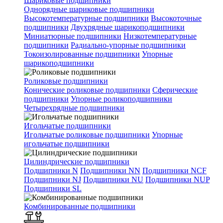
Шариковые подшипники
Однорядные шариковые подшипники
Высокотемпературные подшипники
Высокоточные
подшипники
Двухрядные шарикоподшипники
Миниатюрные подшипники
Низкотемпературные
подшипники
Радиально-упорные подшипники
Токоизолированные подшипники
Упорные
шарикоподшипники
Роликовые подшипники
Конические роликовые подшипники
Сферические
подшипники
Упорные роликоподшипники
Четырехрядные подшипники
Игольчатые подшипники
Игольчатые роликовые подшипники
Упорные
игольчатые подшипники
Цилиндрические подшипники
Подшипники N
Подшипники NN
Подшипники NCF
Подшипники NJ
Подшипники NU
Подшипники NUP
Подшипники SL
Комбинированные подшипники