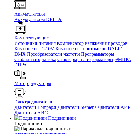
Аккумуляторы
Аккумуляторы DELTA
Комплектующие
Источники питания
Компенсатор натяжения проводов
Компоненты 1-10V
Компоненты протоколов DALI /
DMX
Преобразователи частоты
Программаторы
Стабилизаторы тока
Стартеры
Трансформаторы
ЭМПРА
ЭПРА
Мотор-редукторы
Электродвигатели
Двигатели Ebmpapst
Двигатели Siemens
Двигатели АИР
Двигатели АИС
Подшипники
Подшипники