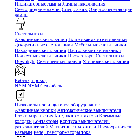
Индикаторные лампы
Лампы накаливания
Светодиодные лампы
Спец лампы
Энергосберегающие
лампы
Светильники
Аварийные светильники
Встраиваемые светильники
Декоративные светильники
Мебельные светильники
Накладные светильники
Настольные светильники
Подвесные светильники
Прожекторы
Светильники
Downlight
Светильники-панели
Уличные светильники
Кабель, провод
NYM
NYM Севкабель
Низковольтное и щитовое оборудование
Аварийные кнопки
Автоматические выключатели
Блоки управления
Катушки контактора
Клеммные
колодки
Контакторы
Корпуса выключателей-
разъединителей
Магнитные пускатели
Предохранители
Разъемы
Реле
Трансформаторы тока