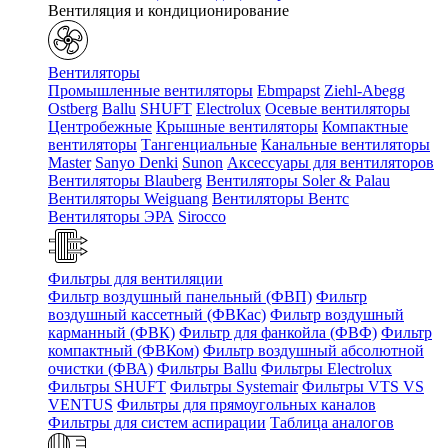
Вентиляция и кондиционирование
Вентиляторы
Промышленные вентиляторы
Ebmpapst
Ziehl-Abegg
Ostberg
Ballu
SHUFT
Electrolux
Осевые вентиляторы
Центробежные
Крышные вентиляторы
Компактные
вентиляторы
Тангенциальные
Канальные вентиляторы
Master
Sanyo Denki
Sunon
Аксессуары для вентиляторов
Вентиляторы Blauberg
Вентиляторы Soler & Palau
Вентиляторы Weiguang
Вентиляторы Вентс
Вентиляторы ЭРА
Sirocco
Фильтры для вентиляции
Фильтр воздушный панельный (ФВП)
Фильтр
воздушный кассетный (ФВКас)
Фильтр воздушный
карманный (ФВК)
Фильтр для фанкойла (ФВФ)
Фильтр
компактный (ФВКом)
Фильтр воздушный абсолютной
очистки (ФВА)
Фильтры Ballu
Фильтры Electrolux
Фильтры SHUFT
Фильтры Systemair
Фильтры VTS VS
VENTUS
Фильтры для прямоугольных каналов
Фильтры для систем аспирации
Таблица аналогов