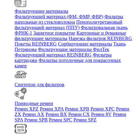
Фильтрующие материалы
Фильтрующий материал (ФМ, ФМР, ФВР)
Фильтры
напольные из стекловолокна
Пенополиуретановый
фильтрующий материал (ППУ)
Фильтровальная ткань
ФРНК-1
Защитное покрытие
Картонные и бумажные
фильтрующие материалы
Нарезка фильтров REINBERG
Покеты REINBERG
Сорбирующие материалы
Ткань
Петрянова
Фильтрующие материалы ФилТек
Фильтрующий материал REINBERG
Фильтры
картриджи
Фильтры потолочные для покрасочных
камер
Синтепон для фильтров
Приводные ремни
Ремни XPZ
Ремни XPA
Ремни XPB
Ремни XPC
Ремни
ZX
Ремни AX
Ремни BX
Ремни CX
Ремни 8V
Ремни
SPA
Ремни SPB
Ремни SPC
Ремни SPZ