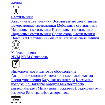
лампы
Светильники
Аварийные светильники
Встраиваемые светильники
Декоративные светильники
Мебельные светильники
Накладные светильники
Настольные светильники
Подвесные светильники
Прожекторы
Светильники
Downlight
Светильники-панели
Уличные светильники
Кабель, провод
NYM
NYM Севкабель
Низковольтное и щитовое оборудование
Аварийные кнопки
Автоматические выключатели
Блоки управления
Катушки контактора
Клеммные
колодки
Контакторы
Корпуса выключателей-
разъединителей
Магнитные пускатели
Предохранители
Разъемы
Реле
Трансформаторы тока