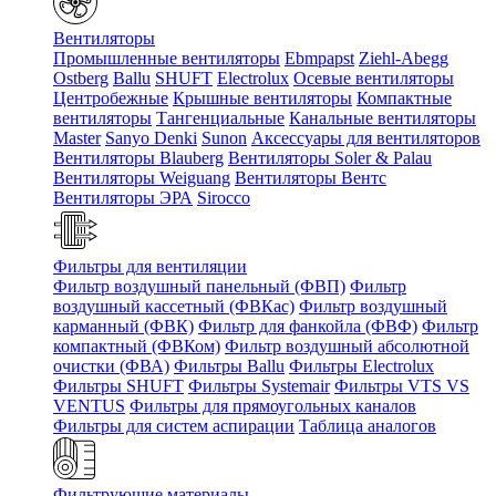
Вентиляторы
Промышленные вентиляторы
Ebmpapst
Ziehl-Abegg
Ostberg
Ballu
SHUFT
Electrolux
Осевые вентиляторы
Центробежные
Крышные вентиляторы
Компактные
вентиляторы
Тангенциальные
Канальные вентиляторы
Master
Sanyo Denki
Sunon
Аксессуары для вентиляторов
Вентиляторы Blauberg
Вентиляторы Soler & Palau
Вентиляторы Weiguang
Вентиляторы Вентс
Вентиляторы ЭРА
Sirocco
Фильтры для вентиляции
Фильтр воздушный панельный (ФВП)
Фильтр
воздушный кассетный (ФВКас)
Фильтр воздушный
карманный (ФВК)
Фильтр для фанкойла (ФВФ)
Фильтр
компактный (ФВКом)
Фильтр воздушный абсолютной
очистки (ФВА)
Фильтры Ballu
Фильтры Electrolux
Фильтры SHUFT
Фильтры Systemair
Фильтры VTS VS
VENTUS
Фильтры для прямоугольных каналов
Фильтры для систем аспирации
Таблица аналогов
Фильтрующие материалы