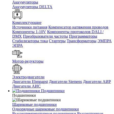
Аккумуляторы
Аккумуляторы DELTA
Комплектующие
Источники питания
Компенсатор натяжения проводов
Компоненты 1-10V
Компоненты протоколов DALI /
DMX
Преобразователи частоты
Программаторы
Стабилизаторы тока
Стартеры
Трансформаторы
ЭМПРА
ЭПРА
Мотор-редукторы
Электродвигатели
Двигатели Ebmpapst
Двигатели Siemens
Двигатели АИР
Двигатели АИС
Подшипники
Подшипники
Шариковые подшипники
Однорядные шариковые подшипники
Высокотемпературные подшипники
Высокоточные