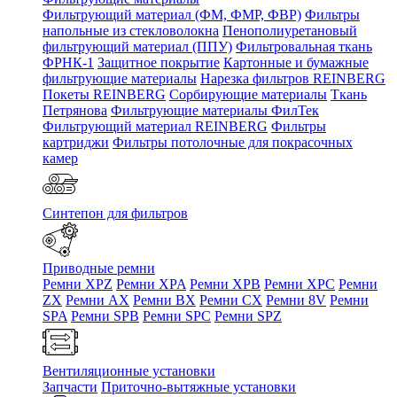
Фильтрующий материал (ФМ, ФМР, ФВР)
Фильтры
напольные из стекловолокна
Пенополиуретановый
фильтрующий материал (ППУ)
Фильтровальная ткань
ФРНК-1
Защитное покрытие
Картонные и бумажные
фильтрующие материалы
Нарезка фильтров REINBERG
Покеты REINBERG
Сорбирующие материалы
Ткань
Петрянова
Фильтрующие материалы ФилТек
Фильтрующий материал REINBERG
Фильтры
картриджи
Фильтры потолочные для покрасочных
камер
Синтепон для фильтров
Приводные ремни
Ремни XPZ
Ремни XPA
Ремни XPB
Ремни XPC
Ремни
ZX
Ремни AX
Ремни BX
Ремни CX
Ремни 8V
Ремни
SPA
Ремни SPB
Ремни SPC
Ремни SPZ
Вентиляционные установки
Запчасти
Приточно-вытяжные установки