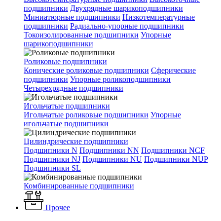
подшипники
Двухрядные шарикоподшипники
Миниатюрные подшипники
Низкотемпературные
подшипники
Радиально-упорные подшипники
Токоизолированные подшипники
Упорные
шарикоподшипники
Роликовые подшипники
Конические роликовые подшипники
Сферические
подшипники
Упорные роликоподшипники
Четырехрядные подшипники
Игольчатые подшипники
Игольчатые роликовые подшипники
Упорные
игольчатые подшипники
Цилиндрические подшипники
Подшипники N
Подшипники NN
Подшипники NCF
Подшипники NJ
Подшипники NU
Подшипники NUP
Подшипники SL
Комбинированные подшипники
Прочее