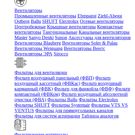
Вентиляторы
Промышленные вентиляторы
Ebmpapst
Ziehl-Abegg
Ostberg
Ballu
SHUFT
Electrolux
Осевые вентиляторы
Центробежные
Крышные вентиляторы
Компактные
вентиляторы
Тангенциальные
Канальные вентиляторы
Master
Sanyo Denki
Sunon
Аксессуары для вентиляторов
Вентиляторы Blauberg
Вентиляторы Soler & Palau
Вентиляторы Weiguang
Вентиляторы Вентс
Вентиляторы ЭРА
Sirocco
Фильтры для вентиляции
Фильтр воздушный панельный (ФВП)
Фильтр
воздушный кассетный (ФВКас)
Фильтр воздушный
карманный (ФВК)
Фильтр для фанкойла (ФВФ)
Фильтр
компактный (ФВКом)
Фильтр воздушный абсолютной
очистки (ФВА)
Фильтры Ballu
Фильтры Electrolux
Фильтры SHUFT
Фильтры Systemair
Фильтры VTS VS
VENTUS
Фильтры для прямоугольных каналов
Фильтры для систем аспирации
Таблица аналогов
Фильтрующие материалы