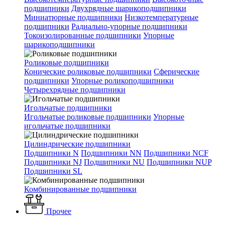
подшипники
Двухрядные шарикоподшипники
Миниатюрные подшипники
Низкотемпературные
подшипники
Радиально-упорные подшипники
Токоизолированные подшипники
Упорные
шарикоподшипники
Роликовые подшипники
Конические роликовые подшипники
Сферические
подшипники
Упорные роликоподшипники
Четырехрядные подшипники
Игольчатые подшипники
Игольчатые роликовые подшипники
Упорные
игольчатые подшипники
Цилиндрические подшипники
Подшипники N
Подшипники NN
Подшипники NCF
Подшипники NJ
Подшипники NU
Подшипники NUP
Подшипники SL
Комбинированные подшипники
Прочее