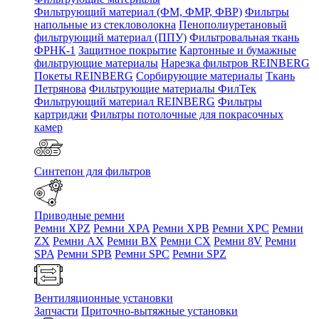
Фильтрующий материал (ФМ, ФМР, ФВР)
Фильтры
напольные из стекловолокна
Пенополиуретановый
фильтрующий материал (ППУ)
Фильтровальная ткань
ФРНК-1
Защитное покрытие
Картонные и бумажные
фильтрующие материалы
Нарезка фильтров REINBERG
Покеты REINBERG
Сорбирующие материалы
Ткань
Петрянова
Фильтрующие материалы ФилТек
Фильтрующий материал REINBERG
Фильтры
картриджи
Фильтры потолочные для покрасочных
камер
Синтепон для фильтров
Приводные ремни
Ремни XPZ
Ремни XPA
Ремни XPB
Ремни XPC
Ремни
ZX
Ремни AX
Ремни BX
Ремни CX
Ремни 8V
Ремни
SPA
Ремни SPB
Ремни SPC
Ремни SPZ
Вентиляционные установки
Запчасти
Приточно-вытяжные установки