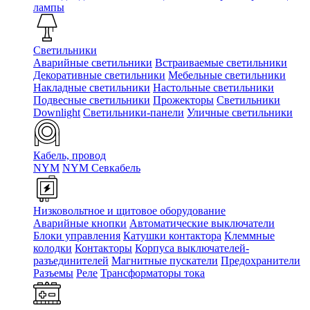
лампы
Светильники
Аварийные светильники
Встраиваемые светильники
Декоративные светильники
Мебельные светильники
Накладные светильники
Настольные светильники
Подвесные светильники
Прожекторы
Светильники
Downlight
Светильники-панели
Уличные светильники
Кабель, провод
NYM
NYM Севкабель
Низковольтное и щитовое оборудование
Аварийные кнопки
Автоматические выключатели
Блоки управления
Катушки контактора
Клеммные
колодки
Контакторы
Корпуса выключателей-
разъединителей
Магнитные пускатели
Предохранители
Разъемы
Реле
Трансформаторы тока