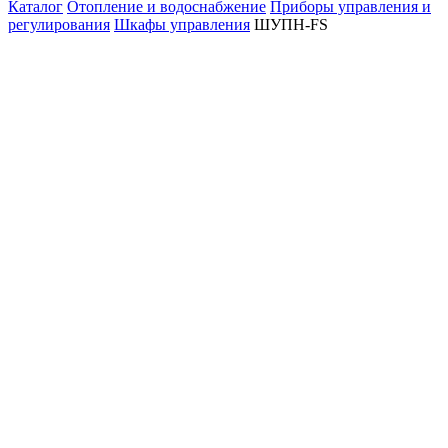
Каталог
Отопление и водоснабжение
Приборы управления и
регулирования
Шкафы управления
ШУПН-FS
ШУПН-FS
Фильтр
По популярности
По алфавиту
По цене
Сортировка
Сначала дешевые
Сначала дорогие
По популярности
По алфавиту
Подбор параметров
Бренд
Все
Серия
ШУПН-FS (
26
)
Степень защиты
IP54 (
26
)