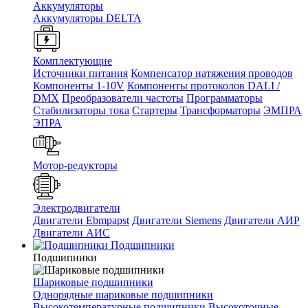
Аккумуляторы
Аккумуляторы DELTA
Комплектующие
Источники питания
Компенсатор натяжения проводов
Компоненты 1-10V
Компоненты протоколов DALI /
DMX
Преобразователи частоты
Программаторы
Стабилизаторы тока
Стартеры
Трансформаторы
ЭМПРА
ЭПРА
Мотор-редукторы
Электродвигатели
Двигатели Ebmpapst
Двигатели Siemens
Двигатели АИР
Двигатели АИС
Подшипники
Подшипники
Шариковые подшипники
Однорядные шариковые подшипники
Высокотемпературные подшипники
Высокоточные